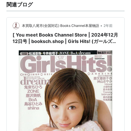
：
http://thymeband.exblog.jp/
関連ブログ
Discography
•
本買取八尾市(全国対応) Books Channel本屋物語
2年前
月とハーモニカ
[ You meet Books Channel Store | 2024年12月
12日号 | booksch.shop | Girls Hits! (ガールズ・
アーティスト:
神山さやか,中山加奈子,
笹路正徳
ヒッツ!) 2002年3月号Vol.21 [表紙:#松浦亜弥]
出版社/メーカー:
R and C Ltd.
学習研究社 | 2002年3月1日発行 | #今井絵理子 #
発売日:
2002/01/23
鬼束ちひろ 他 |
メディア:
CD
購入
: 1人
クリック
: 54回
この商品を含むブログ (1件) を見る
卒業 Love Song
アーティスト:
神山さやか
出版社/メーカー:
よしもとアール・ア
ンド・シー
発売日:
2002/03/06
メディア:
CD
購入
: 2人
クリック
: 48回