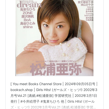
[ You meet Books Channel Store | 2024年09月05日号 |
booksch.shop | Girls Hits! (ガールズ・ヒッツ!) 2002年3
月号Vol.21 [表紙:#松浦亜弥] 学習研究社 | 2002年3月1日
発行 | #今井絵理子 #鬼束ちひろ 他 | Girls Hits! (ガール
ズ・ヒッツ!) 2002年3月号Vol.21 [表紙:松浦亜弥] 学習研