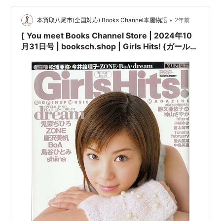
け有][※…
•
本買取八尾市(全国対応) Books Channel本屋物語
2年前
[ You meet Books Channel Store | 2024年10
月31日号 | booksch.shop | Girls Hits! (ガール
ズ・ヒッツ!) 2002年3月号Vol.21 [表紙:#松浦亜
弥] 学習研究社 | 2002年3月1日発行 | #今井絵理
子 #鬼束ちひろ 他 |