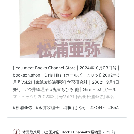
[ You meet Books Channel Store | 2024年10月03日号 |
booksch.shop | Girls Hits! (ガールズ・ヒッツ!) 2002年3
月号Vol.21 [表紙:#松浦亜弥] 学習研究社 | 2002年3月1日
発行 | #今井絵理子 #鬼束ちひろ 他 | Girls Hits! (ガール
ズ・ヒッツ!) 2002年3月号Vol.21 [表紙:松浦亜弥] 学習研
究社コンディション:中古 良いコンディション説明文:[※
#
松浦亜弥
#
今井絵理子
#
神山さやか
#
ZONE
#
BoA
古書][※良い]出品。[※雑誌出品][※出版社:学習研究社]
[※2002年3月1日発行][※ページ折れ有][※経年に準じた焼
け有][※…
•
本買取八尾市(全国対応) Books Channel本屋物語
2年前