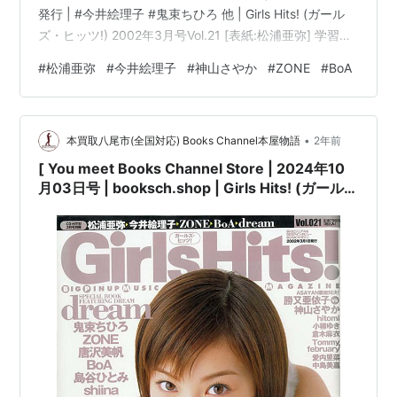
発行 | #今井絵理子 #鬼束ちひろ 他 | Girls Hits! (ガール
ズ・ヒッツ!) 2002年3月号Vol.21 [表紙:松浦亜弥] 学習研
究社コンディション:中古 良いコンディション説明文:[※
#
松浦亜弥
#
今井絵理子
#
神山さやか
#
ZONE
#
BoA
古書][※良い]出品。[※雑誌出品][※出版社:学習研究社]
[※2002年3月1日発行][※ページ折れ有][※経年に準じた焼
け有][※…
•
本買取八尾市(全国対応) Books Channel本屋物語
2年前
[ You meet Books Channel Store | 2024年10
月03日号 | booksch.shop | Girls Hits! (ガール
ズ・ヒッツ!) 2002年3月号Vol.21 [表紙:#松浦亜
弥] 学習研究社 | 2002年3月1日発行 | #今井絵理
子 #鬼束ちひろ 他 |