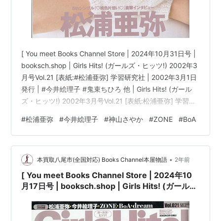
[ You meet Books Channel Store | 2024年10月31日号 |
booksch.shop | Girls Hits! (ガールズ・ヒッツ!) 2002年3
月号Vol.21 [表紙:#松浦亜弥] 学習研究社 | 2002年3月1日
発行 | #今井絵理子 #鬼束ちひろ 他 | Girls Hits! (ガール
ズ・ヒッツ!) 2002年3月号Vol.21 [表紙:松浦亜弥] 学習研
究社コンディション:中古 良いコンディション説明文:[※
#
松浦亜弥
#
今井絵理子
#
神山さやか
#
ZONE
#
BoA
古書][※良い]出品。[※雑誌出品][※出版社:学習研究社]
[※2002年3月1日発行][※ページ折れ有][※経年に準じた焼
け有][※…
•
本買取八尾市(全国対応) Books Channel本屋物語
2年前
[ You meet Books Channel Store | 2024年10
月17日号 | booksch.shop | Girls Hits! (ガール
ズ・ヒッツ!) 2002年3月号Vol.21 [表紙:#松浦亜
弥] 学習研究社 | 2002年3月1日発行 | #今井絵理
子 #鬼束ちひろ 他 |