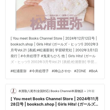
この商品を含むブログ (1件) を見る
Honey Moon
アーティスト:
神山さやか,中山加奈子,
笹路正徳
出版社/メーカー:
R and C Ltd.
[ You meet Books Channel Store | 2024年12月12日号 |
発売日:
2002/10/19
booksch.shop | Girls Hits! (ガールズ・ヒッツ!) 2002年3
メディア:
CD
月号Vol.21 [表紙:#松浦亜弥] 学習研究社 | 2002年3月1日
購入
: 1人
クリック
: 25回
この商品を含むブログを見る
発行 | #今井絵理子 #鬼束ちひろ 他 | Girls Hits! (ガール
ズ・ヒッツ!) 2002年3月号Vol.21 [表紙:松浦亜弥] 学習研
究社コンディション:中古 良いコンディション説明文:[※
#
松浦亜弥
#
今井絵理子
#
神山さやか
#
ZONE
#
BoA
蛍橋/真夜中のボート
古書][※良い]出品。[※雑誌出品][※出版社:学習研究社]
アーティスト:
神山さやか☆TAKU,オ
[※2002年3月1日発行][※ページ折れ有][※経年に準じた焼
オゼキタク,菅井えり,渡辺格
け有][※…
出版社/メーカー:
インディーズ・メー
•
本買取八尾市(全国対応) Books Channel本屋物語
2年前
カー
発売日:
2003/08/22
[ You meet Books Channel Store | 2024年11月
メディア:
CD
28日号 | booksch.shop | Girls Hits! (ガールズ・
クリック
: 11回
ヒッツ!) 2002年3月号Vol.21 [表紙:#松浦亜弥]