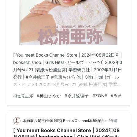
[ You meet Books Channel Store | 2024年08月22日号 |
booksch.shop | Girls Hits! (ガールズ・ヒッツ!) 2002年3
月号Vol.21 [表紙:#松浦亜弥] 学習研究社 | 2002年3月1日
発行 | #今井絵理子 #鬼束ちひろ 他 | Girls Hits! (ガール
ズ・ヒッツ!) 2002年3月号Vol.21 [表紙:松浦亜弥] 学習研
究社コンディション:中古 良いコンディション説明文:[※
#
松浦亜弥
#
神山さやか
#
今井絵理子
#
ZONE
#
BoA
古書][※良い]出品。[※雑誌出品][※出版社:学習研究社]
[※2002年3月1日発行][※ページ折れ有][※経年に準じた焼
け有][※…
•
本買取八尾市(全国対応) Books Channel本屋物語
2年前
[ You meet Books Channel Store | 2024年08