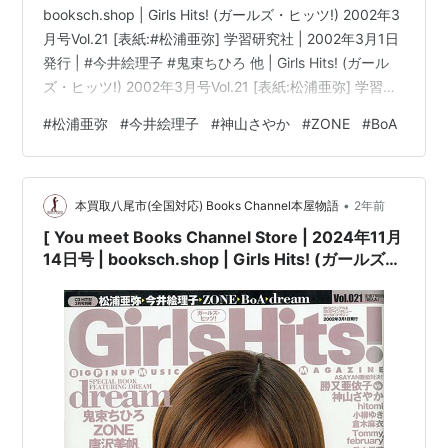
booksch.shop | Girls Hits! (ガールズ・ヒッツ!) 2002年3
月号Vol.21 [表紙:#松浦亜弥] 学習研究社 | 2002年3月1日
発行 | #今井絵理子 #鬼束ちひろ 他 | Girls Hits! (ガール
ズ・ヒッツ!) 2002年3月号Vol.21 [表紙:松浦亜弥] 学習研
究社コンディション:中古 良いコンディション説明文:[※
#
松浦亜弥
#
今井絵理子
#
神山さやか
#
ZONE
#
BoA
古書][※良い]出品。[※雑誌出品][※出版社:学習研究社]
[※2002年3月1日発行][※ページ折れ有][※経年に準じた焼
け有][※…
•
本買取八尾市(全国対応) Books Channel本屋物語
2年前
[ You meet Books Channel Store | 2024年11月
14日号 | booksch.shop | Girls Hits! (ガールズ・
ヒッツ!) 2002年3月号Vol.21 [表紙:#松浦亜弥]
学習研究社 | 2002年3月1日発行 | #今井絵理子 #
鬼束ちひろ 他 |