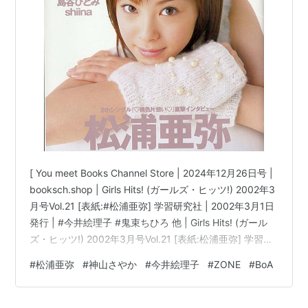
矢沢永吉
嫌いなもの：
ほこり、カビ、雷、地震、怒鳴り声、
エンジン音の大きい乗り物がすぐ間近を通過する
瞬間
THYME OFFICIAL SITE(PC)
『THYME(タイム)オフィシャルウェブサイト』
：
http://www.thymeband.com/
[ You meet Books Channel Store | 2024年12月26日号 |
THYME OFFICIAL SITE(MOBILE)
booksch.shop | Girls Hits! (ガールズ・ヒッツ!) 2002年3
月号Vol.21 [表紙:#松浦亜弥] 学習研究社 | 2002年3月1日
『THYME(タイム)オフィシャルウェブサイト』
発行 | #今井絵理子 #鬼束ちひろ 他 | Girls Hits! (ガール
：
http://www.thymeband.com/i/
ズ・ヒッツ!) 2002年3月号Vol.21 [表紙:松浦亜弥] 学習研
究社コンディション:中古 良いコンディション説明文:[※
#
松浦亜弥
#
神山さやか
#
今井絵理子
#
ZONE
#
BoA
THYME OFFICIAL BLOG
古書][※良い]出品。[※雑誌出品][※出版社:学習研究社]
[※2002年3月1日発行][※ページ折れ有][※経年に準じた焼
『THYME official Blog』
け有][※…