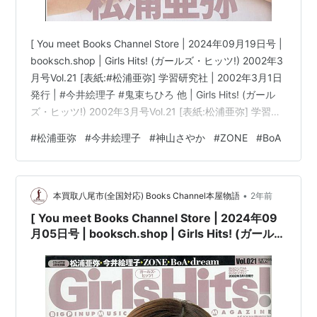
[ You meet Books Channel Store | 2024年09月19日号 |
booksch.shop | Girls Hits! (ガールズ・ヒッツ!) 2002年3
月号Vol.21 [表紙:#松浦亜弥] 学習研究社 | 2002年3月1日
発行 | #今井絵理子 #鬼束ちひろ 他 | Girls Hits! (ガール
ズ・ヒッツ!) 2002年3月号Vol.21 [表紙:松浦亜弥] 学習研
究社コンディション:中古 良いコンディション説明文:[※
#
松浦亜弥
#
今井絵理子
#
神山さやか
#
ZONE
#
BoA
古書][※良い]出品。[※雑誌出品][※出版社:学習研究社]
[※2002年3月1日発行][※ページ折れ有][※経年に準じた焼
け有][※…
•
本買取八尾市(全国対応) Books Channel本屋物語
2年前
[ You meet Books Channel Store | 2024年09
月05日号 | booksch.shop | Girls Hits! (ガール
ズ・ヒッツ!) 2002年3月号Vol.21 [表紙:#松浦亜
弥] 学習研究社 | 2002年3月1日発行 | #今井絵理
子 #鬼束ちひろ 他 |