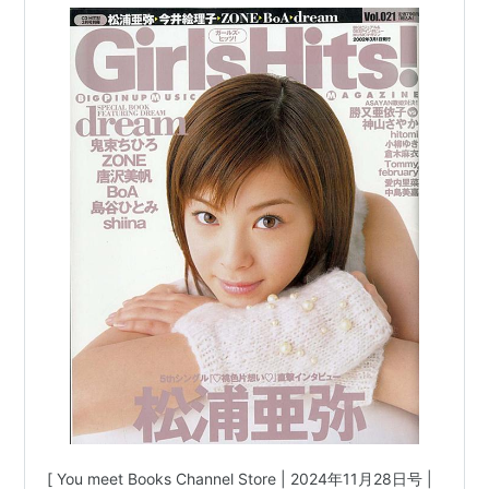
この商品を含むブログを見る
学習研究社 | 2002年3月1日発行 | #今井絵理子 #
鬼束ちひろ 他 |
[ You meet Books Channel Store | 2024年11月28日号 |