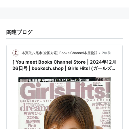
２２歳の誕生日(H17.06.13)に新たに『THYME〜タイ
ム〜』として誕生しました。
関連ブログ
プロフィール
生年月日：1983年6月13日
•
本買取八尾市(全国対応) Books Channel本屋物語
2年前
出身地：愛知県生まれ愛知県育ち
[ You meet Books Channel Store | 2024年12月
血液型：A型
26日号 | booksch.shop | Girls Hits! (ガールズ・
身長：１５７ｃｍ
ヒッツ!) 2002年3月号Vol.21 [表紙:#松浦亜弥]
趣味：デジカメでの写真撮影
学習研究社 | 2002年3月1日発行 | #今井絵理子 #
鬼束ちひろ 他 |
好きなもの ：
うさぎ、ドライブ、空気の入れ替えをした部屋
右手の薬指に指輪をはめた感触、季節の変わり目
ファンタジック映画、乙一、Sheryl Crow
Michelle Branch、Lisa Loeb、NATALIE
IMBRUGLIA