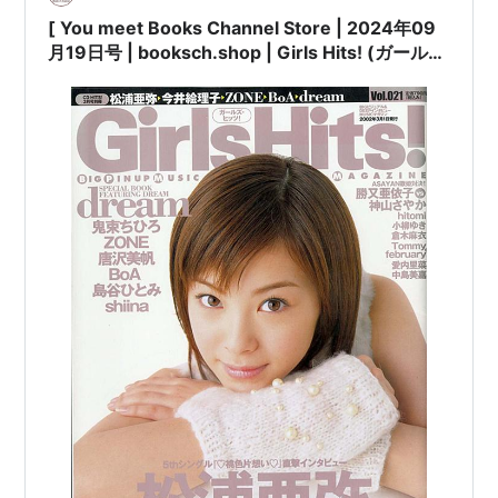
[ You meet Books Channel Store | 2024年09
月19日号 | booksch.shop | Girls Hits! (ガール
ズ・ヒッツ!) 2002年3月号Vol.21 [表紙:#松浦亜
弥] 学習研究社 | 2002年3月1日発行 | #今井絵理
子 #鬼束ちひろ 他 |