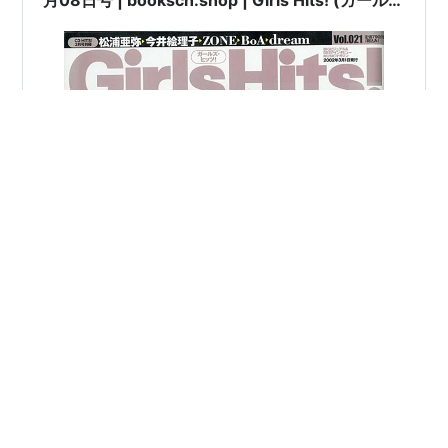
月08日号 | booksch.shop | Girls Hits! (ガール
ズ・ヒッツ!) 2002年3月号Vol.21 [表紙:#松浦亜
弥] 学習研究社 | 2002年3月1日発行 | #今井絵理
子 #鬼束ちひろ 他 |