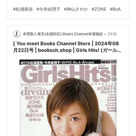
究社コンディション:中古 良いコンディション説明文:[※
#
松浦亜弥
#
今井絵理子
#
神山さやか
#
ZONE
#
BoA
古書][※良い]出品。[※雑誌出品][※出版社:学習研究社]
[※2002年3月1日発行][※ページ折れ有][※経年に準じた焼
け有][※…
•
本買取八尾市(全国対応) Books Channel本屋物語
2年前
[ You meet Books Channel Store | 2024年08
月22日号 | booksch.shop | Girls Hits! (ガール
ズ・ヒッツ!) 2002年3月号Vol.21 [表紙:#松浦亜
弥] 学習研究社 | 2002年3月1日発行 | #今井絵理
子 #鬼束ちひろ 他 |