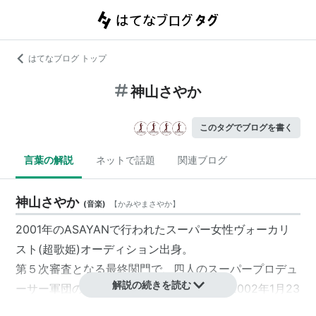
はてなブログ トップ
神山さやか
このタグでブログを書く
言葉の解説
ネットで話題
関連ブログ
神山さやか
(
音楽
)
【
かみやまさやか
】
2001年のASAYANで行われたスーパー女性ヴォーカリ
スト(超歌姫)オーディション出身。
第５次審査となる最終関門で、四人のスーパープロデュ
解説の続きを読む
ーサー軍団の一人笹路正徳Ｐに認められ、2002年1月23
日『月とハーモニカ』でデビュー。愛称「さやかちん」