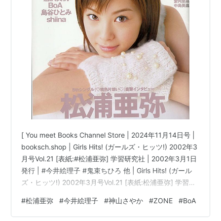
[ You meet Books Channel Store | 2024年11月14日号 |
booksch.shop | Girls Hits! (ガールズ・ヒッツ!) 2002年3
月号Vol.21 [表紙:#松浦亜弥] 学習研究社 | 2002年3月1日
発行 | #今井絵理子 #鬼束ちひろ 他 | Girls Hits! (ガール
ズ・ヒッツ!) 2002年3月号Vol.21 [表紙:松浦亜弥] 学習研
究社コンディション:中古 良いコンディション説明文:[※
#
松浦亜弥
#
今井絵理子
#
神山さやか
#
ZONE
#
BoA
古書][※良い]出品。[※雑誌出品][※出版社:学習研究社]
[※2002年3月1日発行][※ページ折れ有][※経年に準じた焼