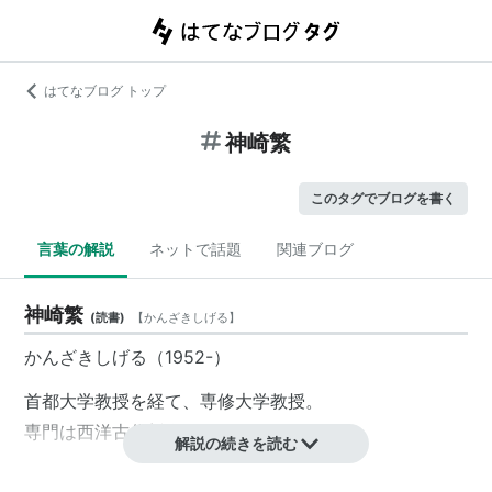
はてなブログ トップ
神崎繁
このタグでブログを書く
言葉の解説
ネットで話題
関連ブログ
神崎繁
(
読書
)
【
かんざきしげる
】
かんざきしげる（1952-）
首都大学教授を経て、専修大学教授。
専門は西洋古代哲学。
解説の続きを読む
amazon:神崎繁