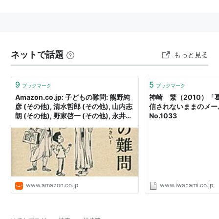
ネットで話題
もっと見る
9
5
ブックマーク
ブックマーク
Amazon.co.jp: 子どもの難問: 熊野純
神崎 繁（2010）「
彦 (その他), 清水哲郎 (その他), 山内志
信されないままのメール
朗 (その他), 野家啓一 (その他), 永井均
No.1033
(その他), 神崎繁 (その他), 入不二基義
(その他), 戸田山和久 (その他), 古荘真
敬 (その他), 柏端達也 (その他), 柴田正
良 (その他), 鷲田清一 (その他), 雨宮民
雄 (その他), 鈴木泉 (その他), 渡辺邦夫
(その他), 土屋賢二 (その他), 斎藤慶典
(その他), 大庭健 (その他), 中島義道
www.amazon.co.jp
www.iwanami.co.jp
(その他), 一ノ瀬正樹 (