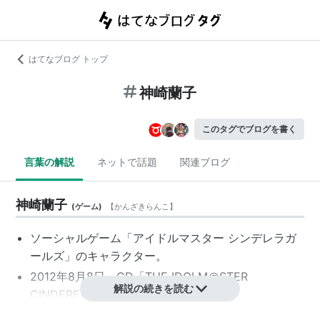
はてなブログ トップ
神崎蘭子
このタグでブログを書く
言葉の解説
ネットで話題
関連ブログ
神崎蘭子
(
ゲーム
)
【
かんざきらんこ
】
ソーシャルゲーム「
アイドルマスター シンデレラガ
ールズ
」のキャラクター。
2012年8月8日、CD「THE IDOLM＠STER
解説の続きを読む
CINDERELLA MASTER」が発売。
声の担当：内田真礼