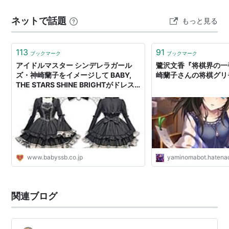
魔王 神崎蘭子』アイドルマスター シンデレラガールズ
ネットで話題
もっと見る
1/7 完成品フィギュア…
113
91
ブックマーク
ブックマーク
アイドルマスター シンデレラガール
鷺沢文香『将棋界の一番
ズ・神崎蘭子をイメージして BABY,
崎蘭子さんの将棋グリ
THE STARS SHINE BRIGHTがドレス
を制作いたしました♪
www.babyssb.co.jp
yaminomabot.hatenad
関連ブログ