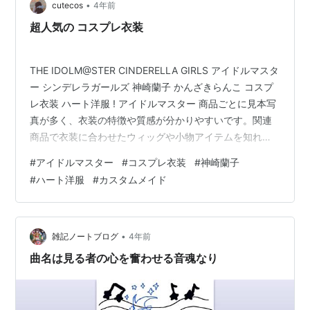
•
cutecos
4年前
超人気の コスプレ衣装
THE IDOLM@STER CINDERELLA GIRLS アイドルマスタ
ー シンデレラガールズ 神崎蘭子 かんざきらんこ コスプ
レ衣装 ハート洋服 ! アイドルマスター 商品ごとに見本写
真が多く、衣装の特徴や質感が分かりやすいです。関連
商品で衣装に合わせたウィッグや小物アイテムを知れる
ところも嬉しいポイントです「cute-cosplay.com」。 商
#
アイドルマスター
#
コスプレ衣装
#
神崎蘭子
品説明: セット内容： THE IDOLM@STER CINDERELLA
#
ハート洋服
#
カスタムメイド
GIRLS アイドルマスター シンデレラガールズ 神崎蘭子
かんざきらんこ コスプレ衣装 ハート洋服 サイズ：指定
できます カラー： 画像ご参考 状態：新品未使用 …
•
雑記ノートブログ
4年前
曲名は見る者の心を奮わせる音魂なり