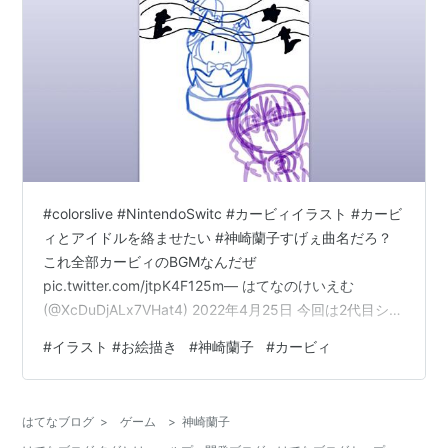
#colorslive #NintendoSwitc #カービィイラスト #カービ
ィとアイドルを絡ませたい #神崎蘭子すげぇ曲名だろ？
これ全部カービィのBGMなんだぜ
pic.twitter.com/jtpK4F125m— はてなのけいえむ
(@XcDuDjALx7VHat4) 2022年4月25日 今回は2代目シン
デレラガール神崎蘭子ですが今日は夜勤のため例によっ
#
イラスト #お絵描き
#
神崎蘭子
#
カービィ
て朝っぱらからの制作 正直蘭子は独特なキャラが強いか
らカービィとどう絡めさせるか凄い悩みました それで蘭
子といえばあのミステリアスな言葉遣いが真っ先に思い
はてなブログ
>
ゲーム
>
神崎蘭子
つくでしょう そういえばここ最近のカービィの曲名って