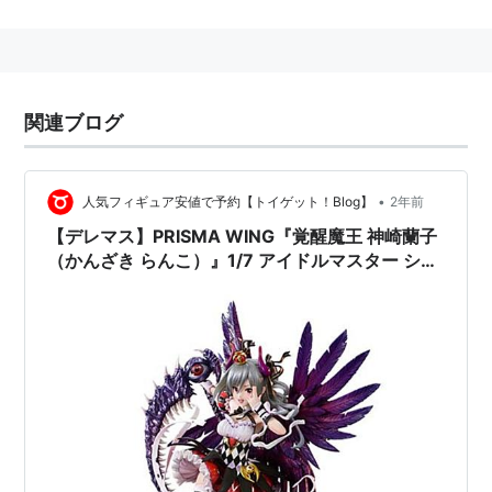
THE IDOLM@STER
CINDERELLA MASTER 006 神
崎蘭子
関連ブログ
アーティスト:
神崎蘭子(CV:内田真礼)
出版社/メーカー:
日本コロムビア
発売日:
2012/08/08
メディア:
CD
•
人気フィギュア安値で予約【トイゲット！Blog】
2年前
クリック
: 119回
【デレマス】PRISMA WING『覚醒魔王 神崎蘭子
この商品を含むブログ (32件) を見る
（かんざき らんこ）』1/7 アイドルマスター シン
デレラガールズ フィギュア【プライム1スタジ
オ】より2025年12月発売予定♪