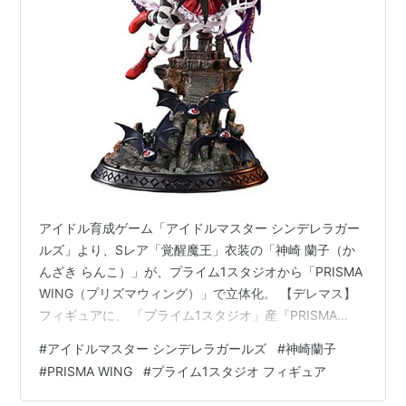
アイドル育成ゲーム「アイドルマスター シンデレラガー
ルズ」より、Sレア「覚醒魔王」衣装の「神崎 蘭子（か
んざき らんこ）」が、プライム1スタジオから「PRISMA
WING（プリズマウィング）」で立体化。 【デレマス】
フィギュアに、 「プライム1スタジオ」産『PRISMA
WING アルティメット覚醒魔王 神崎蘭子』が登場。 フィ
#
アイドルマスター シンデレラガールズ
#
神崎蘭子
ギュアのサイズは、 1/7スケールの全高：約32cm x 全
#
PRISMA WING
#
プライム1スタジオ フィギュア
幅：約22cm x 奥行：約19cm。 原型製作は「Rico」「プ
ライム1スタジオ」。 （※敬称略） PRISMA WING『覚醒