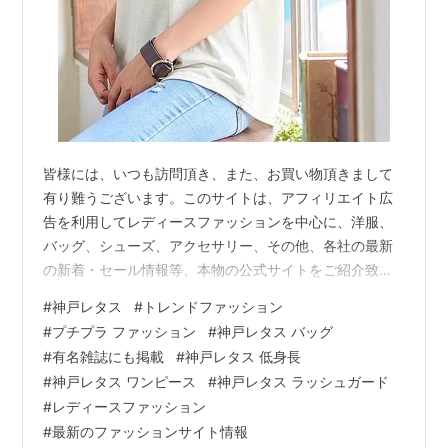
皆様には、いつも訪問頂き、また、お買い物頂きまして
有り難うございます。このサイトは、アフィリエイト広
告を利用してレディースファッションを中心に、洋服、
バッグ、シューズ、アクセサリー、その他、各社の最新
の新着・セール情報等、本物の公式サイトをご紹介致し
ております。ニセサイト等は一切紹介しておりませんの
#
神戸レタス
#
トレンドファッション
でご安心してお楽しみください。また、閲覧中にお気に
#
プチプラ ファッション
#
神戸レタス バッグ
入りの商品が有れば、その場でお買い求めることも出来
#
有名雑誌にも掲載
#
神戸レタス 低身長
ますので、どうぞご利用ください。 最新トレンドファッ
#
神戸レタス ワンピース
#
神戸レタス ラッシュガード
ションを神戸から発信！！nonno、MORE、andGIRL、
#
レディースファッション
ViViなど雑誌掲載アイテムがプチプラで♪安くて可愛い人
#
最新のファッションサイト情報
気のレディースファッションなら…