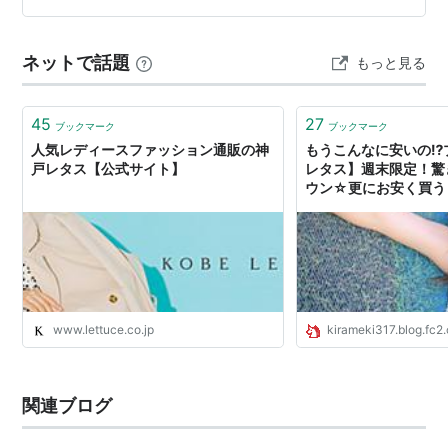
ネットで話題
もっと見る
45
27
ブックマーク
ブックマーク
人気レディースファッション通販の神
もうこんなに安いの⁉
戸レタス【公式サイト】
レタス】週末限定！驚
ウン☆更にお安く買う
www.lettuce.co.jp
kirameki317.blog.fc2
関連ブログ