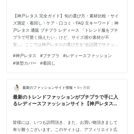
【神戸レタス 完全ガイド】旬の選び方・素材比較・サイ
ズ測定・着回し・ケア・口コミ・FAQ 主キーワード：神
戸レタス 通販 プチプラ レディース 「トレンド服をプチ
プラで可愛く揃えたい」けど、サイズ感や素材が不
安…。ここでは神戸レタスの選び方を“会話調でサクッ
と”解説。素材/サイズ/着回し/ケア/失敗回避/口コミ/FAQ
#
神戸レタス
#
プチプラ
#
レディースファッション
まで、買う前に知りたいツボを一気にチェックできま
#
体型カバー
#
着回し
す。 まずは新作/在庫/SALEをチェック（PR） 神戸レタ
ス公式通販を見る ※本ブロックにはアフィリエイトリン
クが含まれます 目次 1. 特徴（要点） 2. 選び方（表） 3.
素材比較（表） 4. サイズ測定（トップス/ボトムス…
•
最新のファッションサイト情報
9ヶ月前
最新のトレンドファッションがプチプラで手に入
るレディースファッションサイト【神戸レタス】
を紹介！
皆様には、いつも訪問頂き、また、お買い物頂きまして
有り難うございます。このサイトは、アフィリエイト広