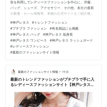
告を利用してレディースファッションを中心に、洋服、
バッグ、シューズ、アクセサリー、その他、各社の最新
の新着・セール情報等、本物の公式サイトをご紹介致し
ております。ニセサイト等は一切紹介しておりませんの
#
神戸レタス
#
トレンドファッション
でご安心してお楽しみください。また、閲覧中にお気に
#
プチプラ ファッション
#
有名雑誌にも掲載
入りの商品が有れば、その場でお買い求めることも出来
#
神戸レタス バッグ
#
神戸レタス 低身長
ますので、どうぞご利用ください。 最新トレンドファッ
#
神戸レタス ワンピース
#
神戸レタス ラッシュガード
ションを神戸から発信！！nonno、MORE、andGIRL、
#
レディースファッション
ViViなど雑誌掲載アイテムがプチプラで♪安くて可愛い人
#
最新のファッションサイト情報
気のレディースファッションなら…
•
最新のファッションサイト情報
1年前
最新のトレンドファッションがプチプラで手に入
るレディースファッションサイト【神戸レタス】
を紹介！