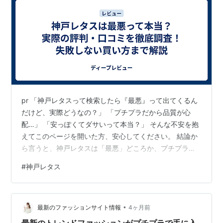
pr 「神戸レタスって検索したら『最悪』って出てくるん
だけど、実際どうなの？」 「プチプラだから品質が心
配…」 「安っぽくてダサいって本当？」 そんな不安を抱
えてこのページを開いた方、安心してください。 結論か
ら言うと、神戸レタスは「最悪」どころか、プチプラの
王道として10代〜50代まで幅広い女性に支持されている
#
神戸レタス
人気ブランドです。 「最悪」という言葉が検索に出てく
るのは、プチプラゆえの"価格相応の品質"に対する一部
の声が目立っているだけ。実際の口コミを調べると全体
•
の70%が良い口コミでした。 この記事では、良い評判も
最新のファッションサイト情報
4ヶ月前
悪い評判も正直にまとめたうえで、神戸レタスで失敗し
最新のトレンドファッションがプチプラで手に入