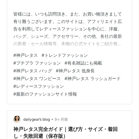
を紹介！
皆様には、いつも訪問頂き、また、お買い物頂きまして
有り難うございます。このサイトは、アフィリエイト広
告を利用してレディースファッションを中心に、洋服、
バッグ、シューズ、アクセサリー、その他、各社の最新
の新着・セール情報等、本物の公式サイトをご紹介致し
ております。ニセサイト等は一切紹介しておりませんの
#
神戸レタス
#
トレンドファッション
でご安心してお楽しみください。また、閲覧中にお気に
#
プチプラ ファッション
#
有名雑誌にも掲載
入りの商品が有れば、その場でお買い求めることも出来
#
神戸レタス バッグ
#
神戸レタス 低身長
ますので、どうぞご利用ください。 最新トレンドファッ
#
神戸レタス ワンピース
#
神戸レタス ラッシュガード
ションを神戸から発信！！nonno、MORE、andGIRL、
#
レディースファッション
ViViなど雑誌掲載アイテムがプチプラで♪安くて可愛い人
#
最新のファッションサイト情報
気のレディースファッションなら…
•
dailygear’s blog
9ヶ月前
神戸レタス完全ガイド｜選び方・サイズ・着回
し・失敗回避（保存版）