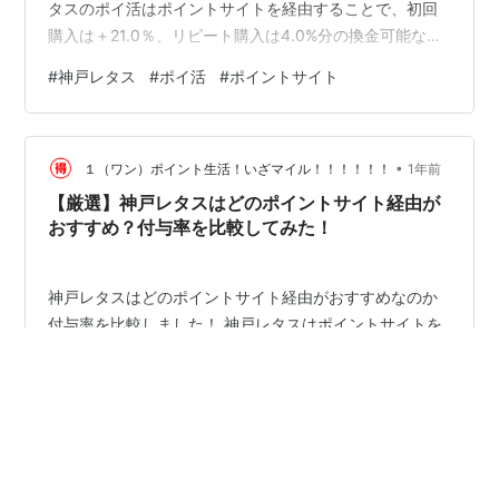
タスのポイ活はポイントサイトを経由することで、初回
購入は＋21.0％、リピート購入は4.0%分の換金可能なポ
イントをゲットすることができます。 ここでは、数ある
#
神戸レタス
#
ポイ活
#
ポイントサイト
ポイントサイトの中で、神戸レタスのポイ活はどのポイ
ントサイトを経由したらお得なのか、還元率が高いのか
比較してみました。 神戸レタスのポイ活はこのポイント
•
サイト経由がお得！ ポイントサイト名 ポイント還元率
１（ワン）ポイント生活！いざマイル！！！！！！
1年前
当ブログ特典 ポイントインカム +21.0%(初回) /3.0%(リ
【厳選】神戸レタスはどのポイントサイト経由が
ピート) 20…
おすすめ？付与率を比較してみた！
神戸レタスはどのポイントサイト経由がおすすめなのか
付与率を比較しました！ 神戸レタスはポイントサイトを
経由することで、最大で利用金額の＋２３.０％相当、現