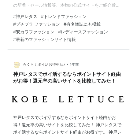
の新着・セール情報等、本物の公式サイトをご紹介致し
ております。ニセサイト等は一切紹介しておりませんの
#
神戸レタス
#
トレンドファッション
でご安心してお楽しみください。また、閲覧中にお気に
#
プチプラ ファッション
#
有名雑誌にも掲載
入りの商品が有れば、その場でお買い求めることも出来
#
安カワファッション
#
レディースファッション
ますので、どうぞご利用ください。 最新トレンドファッ
#
最新のファッションサイト情報
ションを神戸から発信！！nonno、MORE、andGIRL、
ViViなど雑誌掲載アイテムがプチプラで♪アパレルはもち
ろんシューズやバッグ、小物まで…
•
らくらくポイ活お得生活♪
1年前
神戸レタスでポイ活するならポイントサイト経由
がお得！還元率の高いサイトを比較してみた！
神戸レタスでポイ活するならポイントサイト経由がお
得！還元率の高いサイトを比較してみた！ 神戸レタスで
ポイ活するならポイントサイト経由がお得です。 神戸レ