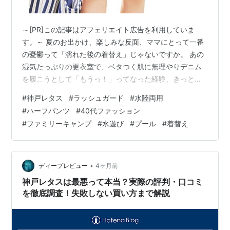
～[PR]この記事はアフェリエイト広告を利用していま
す。～ 夏のお出かけ、楽しみな反面、ママにとって一番
の憂鬱って「濡れた後の着替え」じゃないですか。 あの
湿気たっぷりの更衣室で、ベタつく肌に無理やりデニム
を履こうとして「もうっ！」ってなった経験、きっと私
だけではないはず。 実は私、以前ファミリーキャンプで
#
神戸レタス
#
ラッシュガード
#
水陸両用
川遊びをしたとき、着替えの場所が見つからなくて、狭
#
ハーフパンツ
#
40代ファッション
い車内で足を攣りそうになりながら格闘した苦い思い出
#
ファミリーキャンプ
#
水遊び
#
プール
#
着替え
があるんです。 あの時、もし「そのまま乾いて帰れる
服」を履いていたら、あんなに惨めな思いをせずに済ん
だはずなのに。 そんな後悔から、今年は「絶対に濡れる
ストレスをなくしたい！」と夜な夜なリサー…
•
ディープレビュー
4ヶ月前
神戸レタスは最悪って本当？実際の評判・口コミ
を徹底調査！失敗しない買い方まで解説