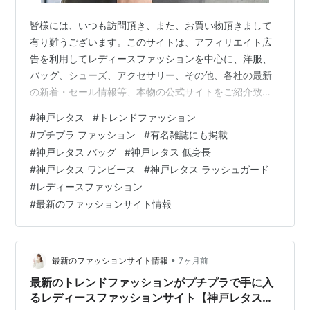
皆様には、いつも訪問頂き、また、お買い物頂きまして
有り難うございます。このサイトは、アフィリエイト広
告を利用してレディースファッションを中心に、洋服、
バッグ、シューズ、アクセサリー、その他、各社の最新
の新着・セール情報等、本物の公式サイトをご紹介致し
ております。ニセサイト等は一切紹介しておりませんの
#
神戸レタス
#
トレンドファッション
でご安心してお楽しみください。また、閲覧中にお気に
#
プチプラ ファッション
#
有名雑誌にも掲載
入りの商品が有れば、その場でお買い求めることも出来
#
神戸レタス バッグ
#
神戸レタス 低身長
ますので、どうぞご利用ください。 最新トレンドファッ
#
神戸レタス ワンピース
#
神戸レタス ラッシュガード
ションを神戸から発信！！nonno、MORE、andGIRL、
#
レディースファッション
ViViなど雑誌掲載アイテムがプチプラで♪安くて可愛い人
#
最新のファッションサイト情報
気のレディースファッションなら…
•
最新のファッションサイト情報
7ヶ月前
最新のトレンドファッションがプチプラで手に入
るレディースファッションサイト【神戸レタス】