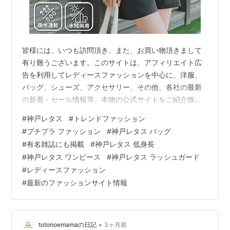
皆様には、いつも訪問頂き、また、お買い物頂きまして
有り難うございます。このサイトは、アフィリエイト広
告を利用してレディースファッションを中心に、洋服、
バッグ、シューズ、アクセサリー、その他、各社の最新
の新着・セール情報等、本物の公式サイトをご紹介致し
ております。ニセサイト等は一切紹介しておりませんの
#
神戸レタス
#
トレンドファッション
でご安心してお楽しみください。また、閲覧中にお気に
#
プチプラ ファッション
#
神戸レタス バッグ
入りの商品が有れば、その場でお買い求めることも出来
#
有名雑誌にも掲載
#
神戸レタス 低身長
ますので、どうぞご利用ください。 最新トレンドファッ
#
神戸レタス ワンピース
#
神戸レタス ラッシュガード
ションを神戸から発信！！nonno、MORE、andGIRL、
#
レディースファッション
ViViなど雑誌掲載アイテムがプチプラで♪安くて可愛い人
#
最新のファッションサイト情報
気のレディースファッションなら…
•
totonoemamaの日記
3ヶ月前