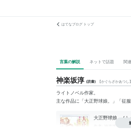
はてなブログ トップ
言葉の解説
ネットで話題
関
神楽坂淳
(
読書
)
【
かぐらざかあつし
ライトノベル作家。
主な作品に「大正野球娘。」「
征服
大正野球娘。 (ト
作者:
神楽坂淳,小池