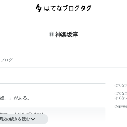
神楽坂淳
連ブログ
】
はてな
はてな
娘。
」がある。
はてな
Copyrig
クマ・ノベルズedge)
解説の続きを読む
定路