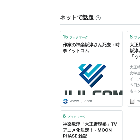
出版社/メーカー:
徳
発売日:
2007/04/17
メディア:
新書
ネットで話題
購入
: 3人
クリック
:
この商品を含むブログ 
15
8
ブックマーク
ブ
作家の神楽坂淳さん死去：時
大正
大正野球娘。―土と
事ドットコム
坂淳
「う
作者:
神楽坂淳,小池
んウ
出版社/メーカー:
徳
大正
聞)
発売日:
2008/08/01
女学
メディア:
新書
イト
購入
: 2人
クリック
:
５日
この商品を含むブログ 
もス
さん
www.jiji.com
ma
た。
台に
上澄
征服娘。 (スー
6
ブックマーク
かでい
神楽坂淳「大正野球娘」TV
作者:
神楽坂淳,鈴
アニメ化決定！ - MOON
出版社/メーカー:
PHASE 雑記
発売日:
2008/01/