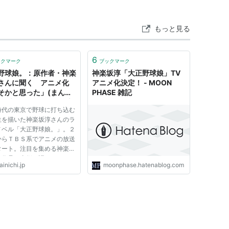
間書店
もっと見る
 62回
(87件) を見る
6
ックマーク
ブックマーク
野球娘。：原作者・神楽
神楽坂淳「大正野球娘」TV
埃にまみれます (トクマ・ノベルズEdge)
さんに聞く アニメ化
アニメ化決定！ - MOON
そかと思った」(まんた
PHASE 雑記
定路
ェブ) - 毎日ｊｐ(毎日新
間書店
時代の東京で野球に打ち込む
生を描いた神楽坂淳さんのラ
ノベル「大正野球娘。」。２
 32回
からＴＢＳ系でアニメの放送
(42件) を見る
タート。注目を集める神楽坂
に作品の裏側を語ってもらっ
inichi.jp
moonphase.hatenablog.com
 －－どうして大正時代を舞
選んだのですか？ 文化的に
みだけすくうと、すごく華や
パーダッシュ文庫)
い時代ですが、下の方を...
羅木かりん
集英社
25