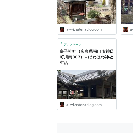
a-wi.hatenablog.com
a
7
ブックマーク
皇子神社（広島県福山市神辺
町川南307） - ほわほわ神社
生活
a-wi.hatenablog.com