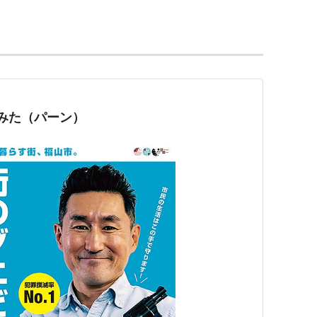
R西日本
福塩線
・
井原鉄道
井原線
の駅。→
神辺駅
みた（パーン）