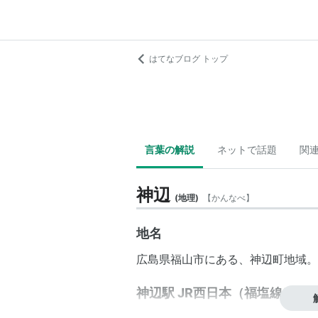
はてなブログ トップ
言葉の解説
ネットで話題
関
神辺
(
地理
)
【
かんなべ
】
地名
広島県
福山市
にある、
神辺町
地域
神辺駅 JR西日本（福塩線）・