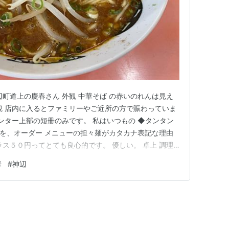
辺町道上の慶春さん 外観 中華そば の赤いのれんは見え
観 店内に入るとファミリーやご近所の方で賑わっていま
ウンター上部の短冊のみです。 私はいつもの ◆タンタン
） を、オーダー メニューの担々麺がカタカナ表記な理由
ラス５０円ってとても良心的です。 優しい。 卓上 調理
 FRIDAYを見ながら待ちます。 慶春さんで待つのは全
華
#
神辺
きな担々麺が食べれるから 他のお客さんは 豚骨ラーメン