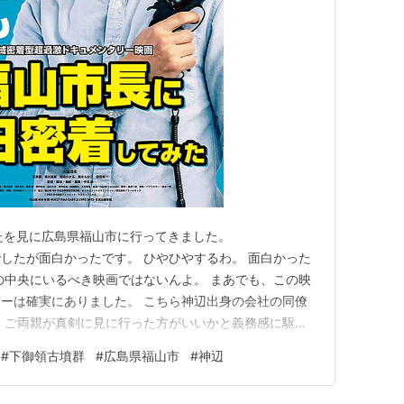
みたを見に広島県福山市に行ってきました。
無茶苦茶でしたが面白かったです。 ひやひやするわ。 面白かった
の中央にいるべき映画ではないんよ。 まあでも、この映
ーは確実にありました。 こちら神辺出身の会社の同僚
 ご両親が真剣に見に行った方がいいかと義務感に駆ら
たほうがいいんじゃないかな。 そのあとその会社の同僚
#
下御領古墳群
#
広島県福山市
#
神辺
れて行ってくれました。 思ったより多くの古墳が残っ
きな岩が点在…