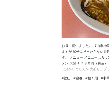
お昼に伺いました。 福山市神
ますが 屋号は見当たらない外
す。 メニュー メニューはカ
メン 大盛り ７３０円（税込
は分かりませんが 大盛りがプ
はお父さん一人なので待ちます。
#
福山
#
慶春
#
担々麺
#
中
然良いのです。 何故なら大好
や定食類など様々なオーダ…