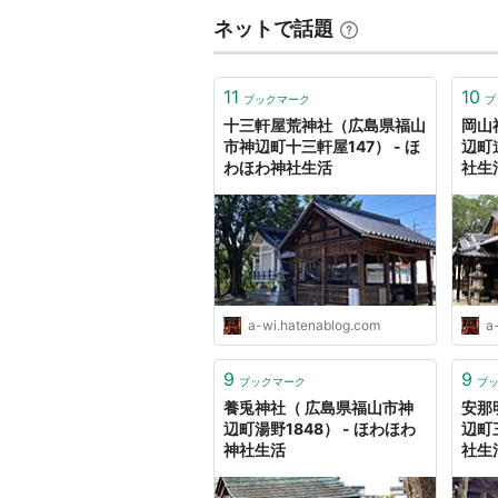
ネットで話題
11
10
ブックマーク
ブ
十三軒屋荒神社（広島県福山
岡山
市神辺町十三軒屋147） - ほ
辺町道
わほわ神社生活
社生
a-wi.hatenablog.com
a
9
9
ブックマーク
ブ
養兎神社（ 広島県福山市神
安那
辺町湯野1848） - ほわほわ
辺町
神社生活
社生