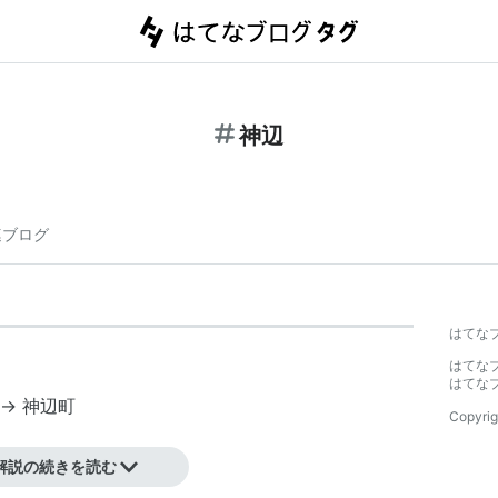
神辺
連ブログ
はてな
はてな
はてな
。→
神辺町
Copyrig
井原鉄道（井原線）
解説の続きを読む