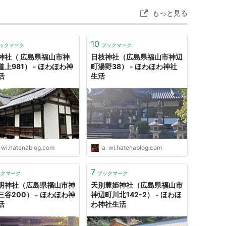
もっと見る
10
ックマーク
ブックマーク
神社（ 広島県福山市神
日枝神社（広島県福山市神辺
上981） - ほわほわ神
町湯野38） - ほわほわ神社
活
生活
-wi.hatenablog.com
a-wi.hatenablog.com
7
ックマーク
ブックマーク
明神社（広島県福山市神
天別豊姫神社（広島県福山市
三谷200） - ほわほわ神
神辺町川北142-2） - ほわほ
活
わ神社生活