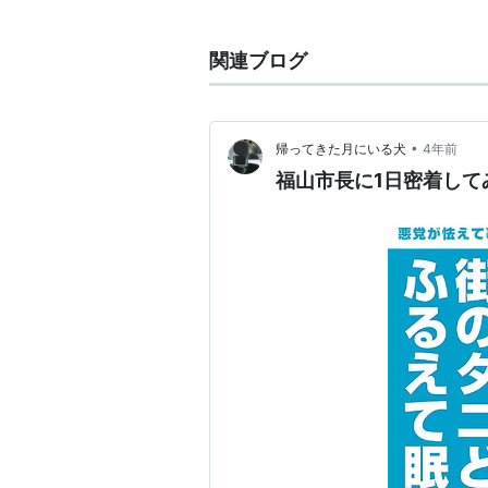
広島県
福山市
神辺町
川南
にある、
J
関連ブログ
○
リスト
：
駅キーワード
•
帰ってきた月にいる犬
4年前
福山市長に1日密着して