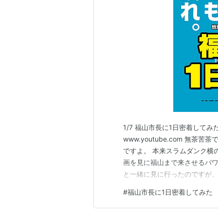
1/7 福山市長に1日密着して
www.youtube.com 
ですよ。 本来スラムダンク横
画を見に福山まで来させるパワ
と一緒に見に行ったのですが、
れていました。 観に行っとい
#
福山市長に1日密着してみた
が車を出して下御領古墳群に連
ているようです。 尾根筋に大