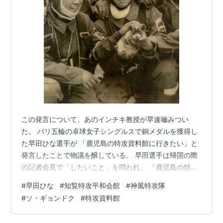
この発言について、あのインチキ教授が早速嚙みつい
た。 パリ五輪の卓球女子シングルスで銅メダルを獲得し
た早田ひな選手が 「鹿児島の特攻資料館に行きたい」と
発言したことで物議を醸している。 早田選手は帰国の際
の記者会見で「したいこと」を問われ、 「鹿児島の特攻
隊資料館に行って、 生きて卓球ができることが当たり前
#
早田ひな
#
知覧特攻平和会館
#
神風特攻隊
ではないと感じたい」と語った。 韓国・誠信女子大学の
#
ソ・ギョンドク
#
特攻資料館
ソ・ギョンドク教授は 「祖先の犠牲精神を称える意図の
発言に見えるが、 問題はその資料館が第2次世界大戦時