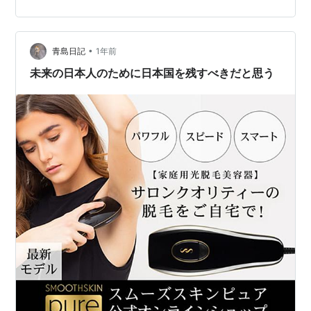
すじとしては… 舞台は1930年（昭和5年）の日本、北海
道石狩郡当…
•
青島日記
1年前
未来の日本人のために日本国を残すべきだと思う