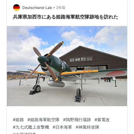
•
Deutschland-Lab
2年前
兵庫県加西市にある姫路海軍航空隊跡地を訪れた
#
姫路
#
姫路海軍航空隊
#
鶉野飛行場跡
#
紫電改
#
九七式艦上攻撃機
#
日本海軍
#
神風特攻隊