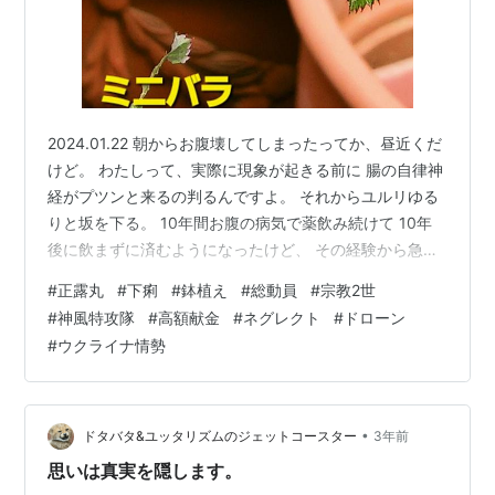
2024.01.22 朝からお腹壊してしまったってか、昼近くだ
けど。 わたしって、実際に現象が起きる前に 腸の自律神
経がプツンと来るの判るんですよ。 それからユルリゆる
りと坂を下る。 10年間お腹の病気で薬飲み続けて 10年
後に飲まずに済むようになったけど、 その経験から急に
起こる物以外は判るようになって、 その時点で正露丸飲
#
正露丸
#
下痢
#
鉢植え
#
総動員
#
宗教2世
んでます そうすると、完璧にお腹の力尽きる前に 調子が
#
神風特攻隊
#
高額献金
#
ネグレクト
#
ドローン
安定してくれるんです お腹の中全部出てもなお、 お腹が
#
ウクライナ情勢
動く時があるから体力使うもんね 仮に正露丸の効果が強
過ぎるとこれも下る元だけど、 気にしない、気にしな
い、気にしない(・ε・) また下痢止め飲む 長年続いてる
わたし…
•
ドタバタ&ユッタリズムのジェットコースター
3年前
思いは真実を隠します。