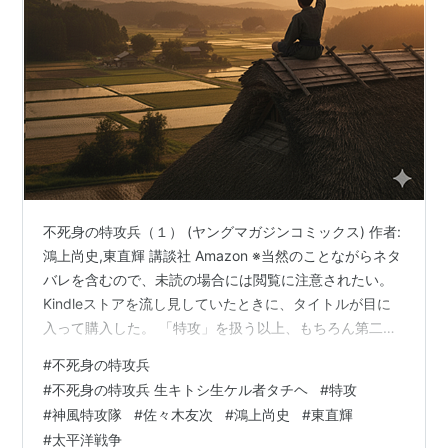
不死身の特攻兵（１） (ヤングマガジンコミックス) 作者:
鴻上尚史,東直輝 講談社 Amazon ※当然のことながらネタ
バレを含むので、未読の場合には閲覧に注意されたい。
Kindleストアを流し見していたときに、タイトルが目に
入って購入した。 「特攻」を扱う以上、もちろん第二次
世界大戦の大日本帝國を舞台とした物語であることはタ
#
不死身の特攻兵
イトルから明らかだ。 しかし「不死身」とは…？そうい
#
不死身の特攻兵 生キトシ生ケル者タチヘ
#
特攻
えば、特攻に出た人は全員特攻で亡くなってしまったの
#
神風特攻隊
#
佐々木友次
#
鴻上尚史
#
東直輝
か？確か生還した人もいたのではなかったか？そんな好
#
太平洋戦争
奇心から読んでみることにしたのだ。 ざっくりしたあら