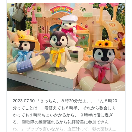
2023.07.30 「さっちん、８時20分だよ。」 「ん８時20
分ってことは……着替えても８時半、 それから教会に向
かっても１時間ちょいかかるから、 ９時半は優に過ぎ
る。 聖歌隊の練習遅れるから礼拝賛美に参加できん
わ。」 ブツブツ言いながら、血圧計って、朝の薬飲ん