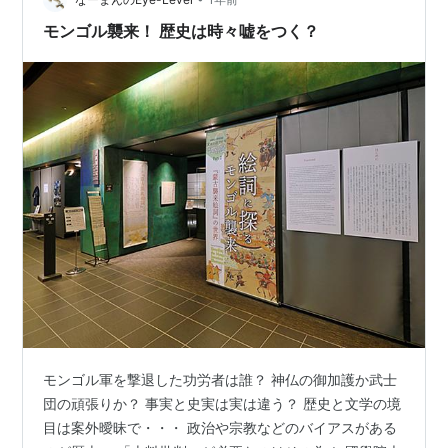
空壕があっ…
モンゴル襲来！ 歴史は時々嘘をつく？
モンゴル軍を撃退した功労者は誰？ 神仏の御加護か武士
団の頑張りか？ 事実と史実は実は違う？ 歴史と文学の境
目は案外曖昧で・・・ 政治や宗教などのバイアスがある