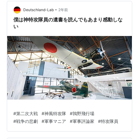
の 日本軍自殺特攻隊『神風』を称えるために建てられた
ものであることだ」 と指摘し、早田選手の発言について
•
Deutschland-Lab
2年前
「神風や旭日旗、日本軍『慰安婦…
僕は神特攻隊員の遺書を読んでもあまり感動しな
い
#
第二次大戦
#
神風特攻隊
#
鶉野飛行場
#
戦争の悲劇
#
軍事マニア
#
軍事評論家
#
特攻隊員