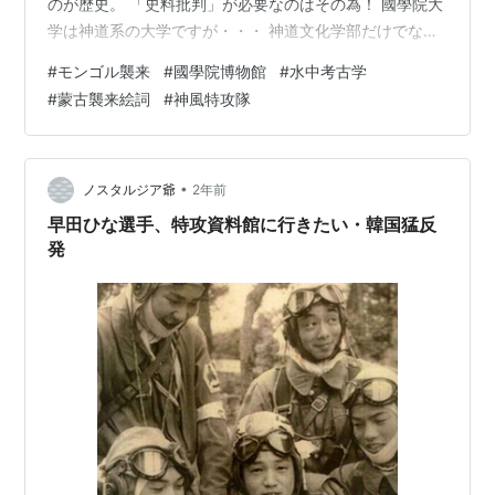
のが歴史。 「史料批判」が必要なのはその為！ 國學院大
学は神道系の大学ですが・・・ 神道文化学部だけでなく
考古学、特に水中考古学の分野では知る人ぞ知る存在
#
モンゴル襲来
#
國學院博物館
#
水中考古学
d(^_^o) www.kokugakuin.ac.jp と言うことで、特別展
#
蒙古襲来絵詞
#
神風特攻隊
「文永の役750年 Part1」に続きPart2にやって来まし
た！ その前に腹ごしらえ (^｡^) 博物館と同じ学術メディ
アセンター１階にある「カフェラウンジ若木が丘」で少
し遅めのランチをします。 gakus…
•
ノスタルジア爺
2年前
早田ひな選手、特攻資料館に行きたい・韓国猛反
発