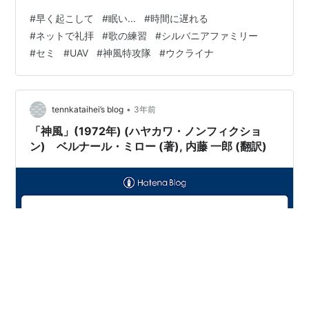
で。 なら10時30分からの礼拝なら９時20分に家を出れ
#
早く起こして
#
眠い...
#
時間に遅れる
ばと思ったら、 今度はソファーの上で(+.+)(-.-)(_
#
ネットで礼拝
#
歌の練習
#
シルバニアファミリー
_)..zzZZ 「さっちん、９時20分だよ。」 もう少し早く起
#
セミ
#
UAV
#
神風特攻隊
#
ウクライナ
こしてよ。礼拝に間に合わんじゃないか 仕方ない、ネッ
ト礼拝や。 それが終わったら午後は、 あっ指揮者のN先
生をお迎えしての 特別特訓日、こりゃあ出にゃあ…
•
tennkataihei’s blog
3年前
「神風」(1972年) (ハヤカワ・ノンフィクショ
ン) ベルナール・ミロー (著), 内藤 一郎 (翻訳)