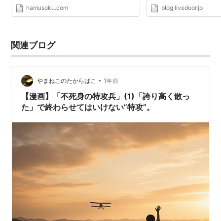
設の記録文書、特攻平和会館が入手
書、特攻平和会館が入手
hamusoku.com
blog.livedoor.jp
http://kyushu.yomiuri.co.jp/magazine/histor
http://kyushu.yomiuri.co.
y/20110530-OYS8T00248.htm 7：名無し
y/20110530-OYS8T002
さん＠涙目...
さ...
関連ブログ
•
やまねこのたからばこ
1年前
【漫画】「不死身の特攻兵」(1)「誇り高く散っ
た」で終わらせてはいけない”特攻”。