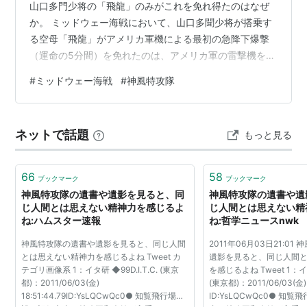
山口多門少将の「飛龍」のみがこれを免れ得たのはなぜ
か。 ミッドウェー海戦において、山口多聞少将が搭乗す
る空母「飛龍」がアメリカ軍機による最初の急降下爆撃
（運命の5分間）を免れたのは、アメリカ軍の雷撃機を回
避する動きの中で、他の3空母（赤城、加賀、蒼龍）から
#
ミッドウェー海戦
#
神風特攻隊
偶然離れた位置に移動し、たまたま上空にあった雲（ス
コール）に隠れたためです。 具体的な要因は以下の3点
に集約されます。 1. 敵雷撃機の回避運動による陣形の乱
ネットで話題
もっと見る
れ アメリカ軍の急降下爆撃隊が上空に襲来する直前、日
本艦隊は低空から接近するアメリカ軍のTBDデバステー
ター雷撃機隊から激しい魚雷攻撃…
66
58
ブックマーク
ブックマーク
神風特攻隊の遺書や遺影を見ると、同
神風特攻隊の遺書や遺
じ人間とは思えない精神力を感じるよ
じ人間とは思えない精
ね:ハムスター速報
ね:哲学ニュースnwk
神風特攻隊の遺書や遺影を見ると、同じ人間
2011年06月03日21:0
とは思えない精神力を感じるよね Tweet カ
遺影を見ると、同じ人間
テゴリ画像系 1：イタ研 ◆99D.I.T.C. (東京
を感じるよね Tweet 1：イタ研
都)：2011/06/03(金)
(東京都)：2011/06/03(金) 1
18:51:44.79ID:YsLQCwQc0● 知覧飛行場建
ID:YsLQCwQc0● 知