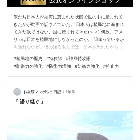
僕たち日本人が如何に恵まれた状態で世の中に産まれて
きたかが動画で話されていた。 日本人は植民地に産まれ
てきた訳ではない、国に産まれてきた(＞＜) 何故、アメ
リカは日本を植民地にしなかったのか。 間違っているか
も知れないが、僕の知る限りでは、日本を恐れたから日
本を植民地にしなかったんだと思っている(>_>) 日本を恐
#
植民地の歴史
#
特攻隊
#
神風特攻隊
れた理由の一つに、神風特攻隊に代表される天皇陛下へ
#
防衛力の強化
#
防衛力増強
#
防衛力強化
#
抑止力
の忠誠心がある。 天皇陛下のために、国のために命を差
し出す戦法、特攻(＞＜) 特攻ほど知られてはいないが、
回天というのもある。 1人乗りの潜水艦で、発射すること
がない爆弾を搭載している(＞＜) おそらく回天の方が遥
•
お昼寝マンボウの日記
1年前
かに怖いはずだ。 特…
『 語り継ぐ 』