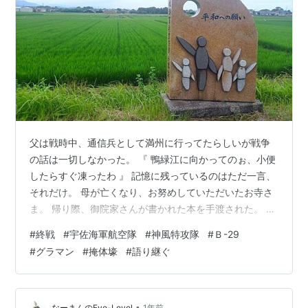
父は戦時中、通信兵として満州に行ってたらしいが戦争
の話は一切しなかった。 『 鴨緑江に向かってのぉ、小便
したらすぐ凍ったわ 』 記憶に残っているのはただ一言、
それだけ。 母が亡くなり、お努めしていただいたお寺さ
ま。 帰り際、御院家さんが書かれた本を手渡された。 『
だんだん、あの事を記憶する人がおらんようになって寂
#
終戦
#
宇佐海軍航空隊
#
神風特攻隊
#
Ｂ-29
しい 』 母も語り部になってほしいと誘われたが、断り続
#
グラマン
#
掩体壕
#
語り継ぐ
けていた。 宇佐海軍航空隊の滑走路から、至近距離に母
の実家。 昭和20年3月から空襲が始まり、終戦8月まで
B29など爆撃機やく400機。 空爆は11回に及び、基地の
隊員や村人など500人以上が犠牲に。 ( 赤い印・庭に防
•
なーまんのEye-Level
1年前