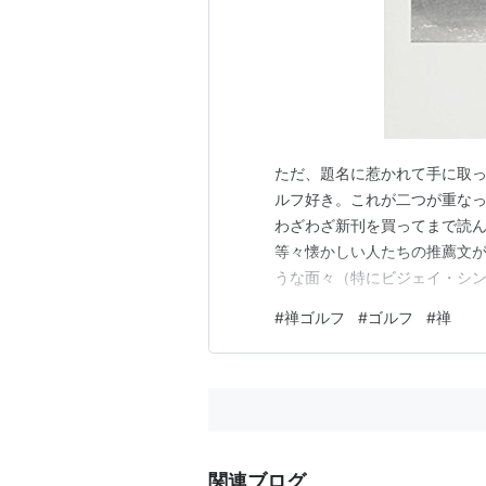
ただ、題名に惹かれて手に取っ
ルフ好き。これが二つが重なっ
わざわざ新刊を買ってまで読
等々懐かしい人たちの推薦文が
うな面々（特にビジェイ・シン
読し、「鈴木大拙全集」読み
#
禅ゴルフ
#
ゴルフ
#
禅
は、たしかに禅とは謳われて
じた。 いっとき、外国では、
関連ブログ