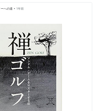
•
ターへの道
1年前