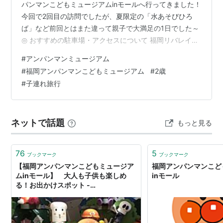
パンマンこどもミュージアムinモールへ行ってきました！
今回で2回目の訪問でしたが、夏限定の「水あそびひろ
ば」など前回とはまた違って親子で大満足の1日でした～
◎ おすすめの駐車場・アクセスについて 福岡リバレイン
モール直結の駐車場はちょっと高め 実際に利用したのは
#
アンパンマンミュージアム
「パラカパーキング103」 候補だった駐車場（Dパーキン
#
福岡アンパンマンこどもミュージアム
#
2歳
グ中洲2丁目第1） 駐車場からアンパンマンミュージアム
#
子連れ旅行
まで チケットについて 混雑状況 今回楽しんだポイント3
つ！ ①アンパンマンカーニバル王国 ②水あそびひろば
③お面作り（と、横のすべり台） 食べ物・ご飯 ベビー
ネットで話題
もっと見る
カステラ…
76
5
ブックマーク
ブックマーク
【福岡アンパンマンこどもミュージア
福岡アンパンマンこど
ムinモール】 大人も子供も楽しめ
inモール
る！お出かけスポット -
MARU×MARU情報局