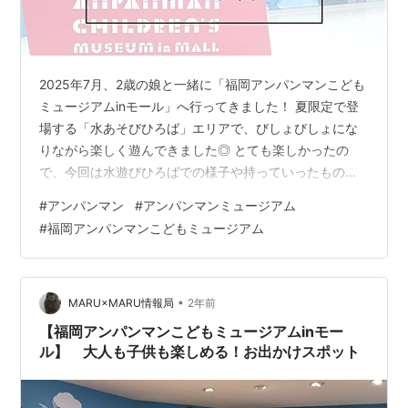
2025年7月、2歳の娘と一緒に「福岡アンパンマンこども
ミュージアムinモール」へ行ってきました！ 夏限定で登
場する「水あそびひろば」エリアで、びしょびしょにな
りながら楽しく遊んできました◎ とても楽しかったの
で、今回は水遊びひろばでの様子や持っていったもの・
あったら良かったと思ったものなどをレポートします！
#
アンパンマン
#
アンパンマンミュージアム
たのしかったね～！ 水あそびひろば 水あそびひろばの場
#
福岡アンパンマンこどもミュージアム
所・入場方法 混雑状況 実際のようす・遊具やしかけ 水
あそびひろばのしかけ 水あそびひろばのおもちゃ 着替え
エリアについて 2歳娘のようす 準備してよかった持ち
物・あったらよかったもの 持って行ってよかった持ち物
•
MARU×MARU情報局
2年前
持っていけばよかった…
【福岡アンパンマンこどもミュージアムinモー
ル】 大人も子供も楽しめる！お出かけスポット