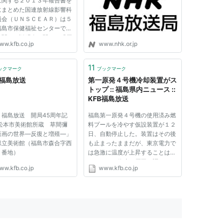
に関する２０１３年報告書を
にまとめた国連放射線影響科
員会（ＵＮＳＣＥＡＲ）は５
福島市保健福祉センターで報
に関する説明会を開き、「原
ww.kfb.co.jp
www.nhk.or.jp
故の放射線被ばくにより将
がんの発生率が明確に上がる
は予測していない」との見解
11
ックマーク
ブックマーク
ためて示した。ただ、放...
 福島放送
第一原発４号機冷却装置がス
トップ :: 福島県内ニュース ::
KFB福島放送
Ｂ福島放送 開局45周年記
福島第一原発４号機の使用済み燃
「松本市美術館所蔵 草間彌
料プールを冷やす仮設装置が１２
版画の世界―反復と増殖―」
日、自動停止した。装置はその後
県立美術館（福島市森合字西
も止まったままだが、東京電力で
１番地）
は急激に温度が上昇することはな
いとして、停止の原因を調べてい
ww.kfb.co.jp
www.kfb.co.jp
る。東京電力によると、１２日午
後２時４４分ごろ、福島第一原発
４号機の使用済み燃料プールを冷
やす仮設の装置で、水の漏え...