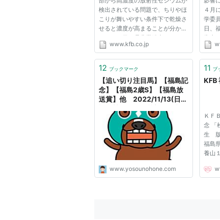
部から高濃度の放射性セシウムが
影響
検出されている問題で、ちりやほ
４月
こりが舞いやすい条件下で乾燥さ
学委
せると濃度が高まることが分かっ
日、
た。２９日、県農業総合センター
告書
www.kfb.co.jp
w
が郡山市で開いた試験研究成果説
発事
明会で発表した。柿などの農作物
来、
は乾燥すると水分がなくなり重量
こと
12
11
ブックマーク
ブ
が軽くなるため、１キロ当た...
をあら
【追い切り注目馬】【福島記
KFB
念】【福島2歳S】【福島放
送賞】他 2022/11/13(日)
福島競馬 いざ芝初Vの地へ
ＫＦ
- 競馬予想のホネ【坂路ビシ
念 
ビシの日々〜 重賞予想と追
生 
い切り注目馬＆レース回顧】
福島
養山
www.yosounohone.com
w