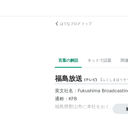
はてなブログ トップ
言葉の解説
ネットで話題
関
福島放送
(
テレビ
)
【
ふくしまほうそ
英文社名：Fukushima Broadcasting 
通称：
KFB
福島県
郡山市
に本社をおく、
テレビ