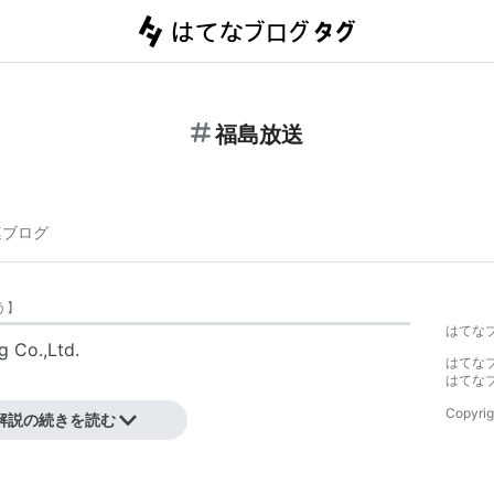
福島放送
連ブログ
う
】
はてな
Co.,Ltd.
はてな
はてな
朝日
系の民放テレビ局。
Copyrig
解説の続きを読む