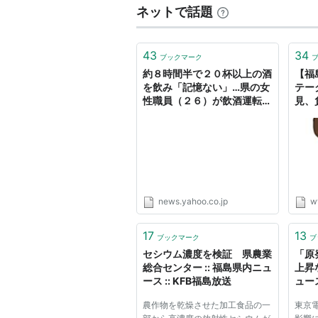
ネットで話題
43
34
ブックマーク
約８時間半で２０杯以上の酒
【福
を飲み「記憶ない」…県の女
テーク
性職員（２６）が飲酒運転で
見、負
事故と発表（福島）（KFB福
John
島放送） - Yahoo!ニュース
ぐ競馬
Gar
news.yahoo.co.jp
w
17
13
ブックマーク
ブ
セシウム濃度を検証 県農業
「原
総合センター :: 福島県内ニュ
上昇
ース :: KFB福島放送
ュース
農作物を乾燥させた加工食品の一
東京