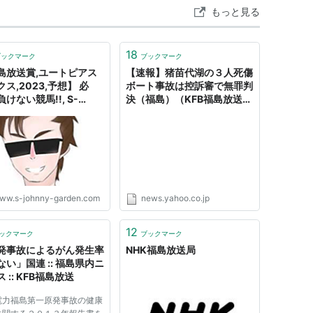
もっと見る
18
ブックマーク
ブックマーク
島放送賞,ユートピアス
【速報】猪苗代湖の３人死傷
ス,2023,予想】 必
ボート事故は控訴審で無罪判
けない競馬!!, S-
決（福島）（KFB福島放送）
ny's - Garden, レジま
- Yahoo!ニュース
 - S-Johnny's
den
ww.s-johnny-garden.com
news.yahoo.co.jp
12
ックマーク
ブックマーク
発事故によるがん発生率
NHK福島放送局
ない」国連 :: 福島県内ニ
 :: KFB福島放送
電力福島第一原発事故の健康