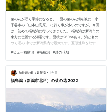
菜の花が咲く季節になると、一面の菜の花畑を観に、小
千谷市の「山本山高原」 に行く事が多いのですが、今回
は、初めて福島潟に行ってきました。 福島潟は新潟市の
東方に位置する湖沼です。面積は260haあり、潟と名の
つく湖の 中では新潟県内で最大です。五頭連峰を映す湖
面と鳥や花や人が一体となって織り なす四季折々の新潟
#
ビュー福島潟
#
福島潟
#
菜の花畑
の原風景を今に残し、「日本の自然百選」「にいがた景
勝百選」 「遊歩百選」などに選ばれています。福島潟は
オオヒシクイやオニバスをはじめと して貴重な動植物が
•
数多く生活しており、全国でも有数の自然豊かな場所で
加持顕の日々是新潟
4年前
す。 どんな風になっているのか、ワクワクしながら、
福島潟（新潟市北区）の菜の花 2022
「ビュー福島潟」を目指します。 こ…