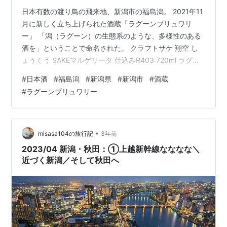
日本有数の渡り鳥の飛来地、新潟市の福島潟。 2021年11
月に新しく立ち上げられた酒蔵「ラグーンブリュワリ
ー」 「潟（ラグーン）の生態系のような、多様性のある
酒を」ということで命名された。 クラフトサケ 翔空 し
ょうくう SAKEマルゲリータ 仕込みR403 720ml ラグー
ンブリュワリー ※要冷蔵品 翔空 Amazon クラフトサケ
#
日本酒
#
福島潟
#
新潟県
#
新潟市
#
酒蔵
翔空 しょうくう SAKE マルゲリータ Hazy 仕込み R406
#
ラグーンブリュワリー
720ml 新潟県 ラグーンブリュワリー ※要冷蔵品 翔空
Amazon クラフトサケ 翔空 しょうくう ほぼ麹ドブロク
仕込みR303 720ml ラグーンブリュワリー ※要冷蔵品 翔
空 …
•
misasa104の旅行記
3年前
2023/04 新潟・秋田：①上越新幹線なななな＼
近づく新潟／そして秋田へ