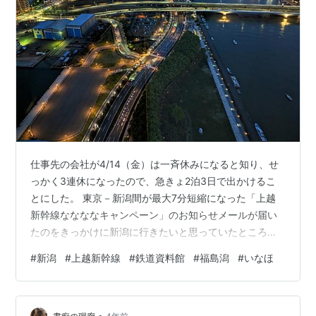
仕事先の会社が4/14（金）は一斉休みになると知り、せ
っかく3連休になったので、急きょ2泊3日で出かけるこ
とにした。 東京－新潟間が最大7分短縮になった「上越
新幹線ななななキャンペーン」のお知らせメールが届い
たのをきっかけに新潟に行きたいと思っていたところだ
った。新潟には小中高校がいっしょだった友人もいるの
#
新潟
#
上越新幹線
#
鉄道資料館
#
福島潟
#
いなほ
で、久しぶりに会う予定をたてて、行きの切符だけ買っ
て出発した。 最初は新潟だけに行くつもりだったが、2
日目にジャニーズのコンサートが新潟であるからか、ホ
•