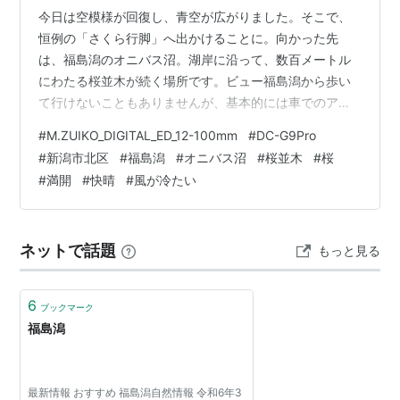
今日は空模様が回復し、青空が広がりました。そこで、
恒例の「さくら行脚」へ出かけることに。向かった先
は、福島潟のオニバス沼。湖岸に沿って、数百メートル
にわたる桜並木が続く場所です。ビュー福島潟から歩い
て行けないこともありませんが、基本的には車でのアク
セスが前提。そのため、素晴らしい桜並木なのに意外と
#
M.ZUIKO_DIGITAL_ED_12-100mm
#
DC-G9Pro
静かで、これまでは“隠れた名所”という印象でした。とこ
#
新潟市北区
#
福島潟
#
オニバス沼
#
桜並木
#
桜
ろが今日は様子が一変。車はひっきりなしに通るわ、駐
#
満開
#
快晴
#
風が冷たい
車場は満杯だわ、歩いて来る人までいるわで、大賑わ
い。思わず笑ってしまいました。撮影は、できるだけ車
が写り込まないタイミングを狙いながら。並木の片側は
ネットで話題
もっと見る
干拓地の水面、もう片側は福島潟。そのため潟から冷
た…
6
ブックマーク
福島潟
最新情報 おすすめ 福島潟自然情報 令和6年3