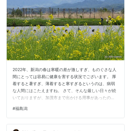
2022年、新潟の春は寒暖の差が激しすぎ、ものぐさな人
間にとっては容易に健康を害する状況でございます。 厚
着すると暑すぎ、薄着すると寒すぎるというのは、病弱
な人間にはこたえますね。 さて、そんな厳しい日々が続
いておりますが、加茂市まで出かける用事があったの
で、移動経路で行っておきたい場所（イベント）をチェ
#
福島潟
ック。 まず新発田市から移動開始。 途中の新潟市北区の
「福島潟」の菜の花を見て、阿賀野市の「愛着珈琲出湯
温泉喫茶室」に辿り着き、時間調整。 その後、新潟市江