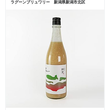
ますが、命あるものを大切にしないのは人間ではないで
ラグーンブリュワリー 新潟県新潟市北区
すよ！という事…