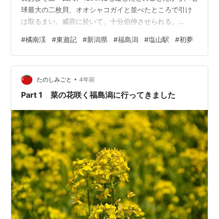
球最大の二枚貝、オオシャコガイと並べたところで引け
は取るまい。威容に於いて、十分伯仲させられる。
（Wikipediaより、オオシャコガイ） が、妙というのは
#
橘南渓
#
東遊記
#
新潟県
#
福島潟
#
塩山駅
#
初夢
何もサイズの話ではない。 こいつは高速移動するのだ。
鈍重が種族的特徴の貝殻野郎の分際で。まるで射られた
矢の如く、一直線に、水面を。 目撃例は数多い。地元民
•
との遭遇は頻繁に起きていたらしい。 個々の証言を繋ぎ
たのしみごと
4年前
合わせることにより、おおよその生態も判明（みえ）て
Part 1 菜の花咲く福島潟に行ってきました
くる。 多くの貝類同様に、…