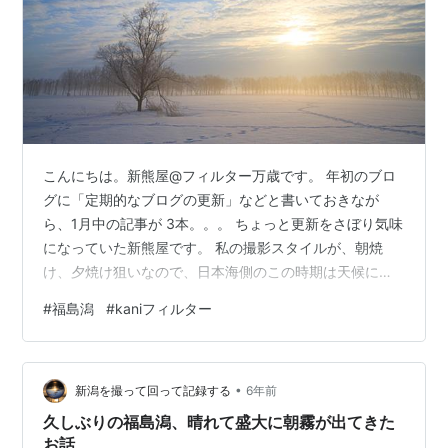
こんにちは。新熊屋@フィルター万歳です。 年初のブロ
グに「定期的なブログの更新」などと書いておきなが
ら、1月中の記事が 3本。。。 ちょっと更新をさぼり気味
になっていた新熊屋です。 私の撮影スタイルが、朝焼
け、夕焼け狙いなので、日本海側のこの時期は天候に恵
まれないため撮影に出かける回数が少なくなっているた
#
福島潟
#
kaniフィルター
め、記事も少な目になっているのですが。。。 今回は、
いい天気になった福島潟と、去年購入したKANI製角型フ
ィルター「Dual Purpose GND filter 0.75」のお話です。
•
福島潟ってどこ？ 今日は撮ってもいい天気 KANI Dual
新潟を撮って回って記録する
6年前
Purpose GND filter 0.7…
久しぶりの福島潟、晴れて盛大に朝霧が出てきた
お話