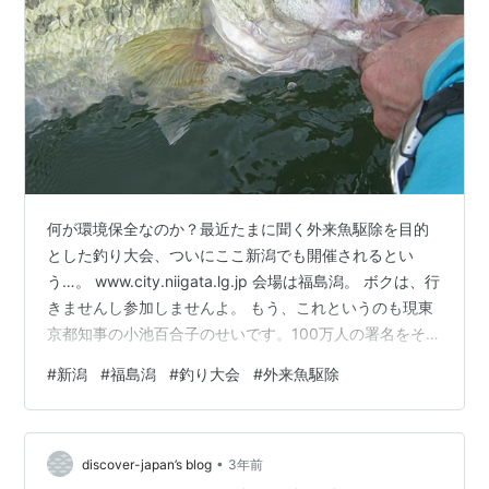
何が環境保全なのか？最近たまに聞く外来魚駆除を目的
とした釣り大会、ついにここ新潟でも開催されるとい
う…。 www.city.niigata.lg.jp 会場は福島潟。 ボクは、行
きませんし参加しませんよ。 もう、これというのも現東
京都知事の小池百合子のせいです。100万人の署名をその
前日に握りつぶした小池百合子、全釣り人の敵です。こ
#
新潟
#
福島潟
#
釣り大会
#
外来魚駆除
いつだけは許せねぇ！こいつのせいでバスが「害魚」と
見られるようになったようなものです。 福島潟、ねぇ。
なーにが環境保全の為外来魚駆除だ…。確かに禁漁区に
•
入って大手を振って釣りが出来るのは一見魅力的に思え
discover-japan’s blog
3年前