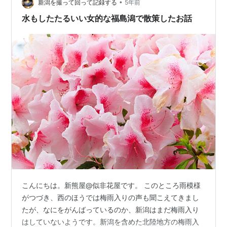
•
南区の「北方文化博物館」の藤棚夜間ライトアップを見
新潟を撮って回って記録する
5年前
物。 加茂市までたどり着いたら「加茂川の鯉のぼり」の
水もしたたるいい女的な福島潟で散策したお話
夜間ライトアップの様子をのぞいてくる…
こんにちは。新熊屋@似非花屋です。 このところ雨模様
がつづき、西のほうでは梅雨入りの声も聞こえてきまし
たが、なにをがんばっているのか、新潟はまだ梅雨入り
はしていないようです。新潟を含めた北陸地方の梅雨入