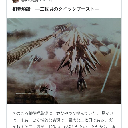
テル料金が高騰していたため、秋田まで足を伸すことに
書痴の廻廊
4年前
した。 4/14（金） 上越新幹線に乗るのは初めて。7分短
初夢瑣談 ―二枚貝のクイックブースト―
くなったということより、ジョイマ…
そのころ越後福島潟に、妙なやつが棲んでいた。 見かけ
は、まあ、ごく端的な表現で、巨大な二枚貝である。 殻
長およそ三～四尺、120㎝にも達したとのことだから、地