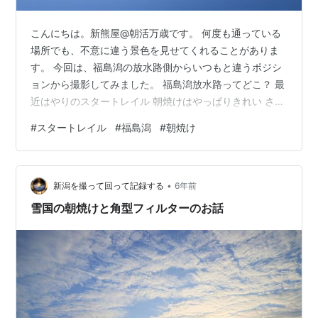
こんにちは。新熊屋@朝活万歳です。 何度も通っている
場所でも、不意に違う景色を見せてくれることがありま
す。 今回は、福島潟の放水路側からいつもと違うポジシ
ョンから撮影してみました。 福島潟放水路ってどこ？ 最
近はやりのスタートレイル 朝焼けはやっぱりきれい さい
ごに 福島潟放水路ってどこ？ 福島潟放水路はここ。 い
#
スタートレイル
#
福島潟
#
朝焼け
つもは潟来亭のほうで撮影していますが、今回は、ビュ
ー福島潟の裏手にある福島潟放水路から朝焼けを撮影し
ました。 福島潟放水路ってどこ？ 最近はやりのスタート
•
レイル 朝焼けはやっぱりきれい さいごに 最近はやりの
新潟を撮って回って記録する
6年前
スタートレイル この日は天気がよく雲が出ていなかった
雪国の朝焼けと角型フィルターのお話
ので、まずはじめに最近ハ…