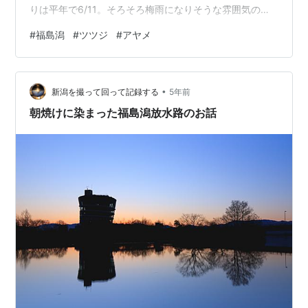
りは平年で6/11。そろそろ梅雨になりそうな雰囲気のな
か、すこし時間ができたので珍しく雨の福島潟を散策し
#
福島潟
#
ツツジ
#
アヤメ
てきました。 福島潟ってどこ？ 福島潟はここ。 春は菜
の花、夏はオニバス、秋は夕焼け、冬は雪景色と四季を
通して景色を楽しめる福島潟です。基本的に朝夜の風景
•
撮影がメインのため、この梅雨前後の福島潟にはあまり
新潟を撮って回って記録する
5年前
来たことがありませんでしたが、いつもと違う景色を楽
朝焼けに染まった福島潟放水路のお話
しめました。 ほんの少し遅かったツツジ …