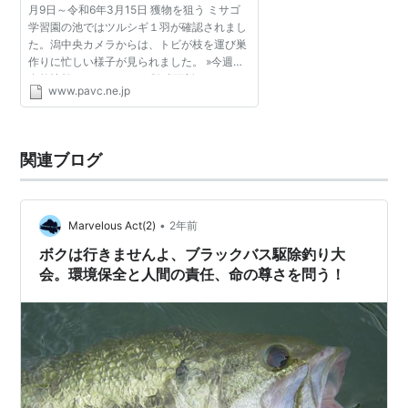
月9日～令和6年3月15日 獲物を狙う ミサゴ
学習園の池ではツルシギ１羽が確認されまし
た。潟中央カメラからは、トビが枝を運び巣
作りに忙しい様子が見られました。 »今週の
自然情報へ ツイッターも随時更新 Tweets by
www.pavc.ne.jp
fukushimagata 五階企画展示室（要入館料）
の予定 潟のガ...
関連ブログ
•
Marvelous Act(2)
2年前
ボクは行きませんよ、ブラックバス駆除釣り大
会。環境保全と人間の責任、命の尊さを問う！