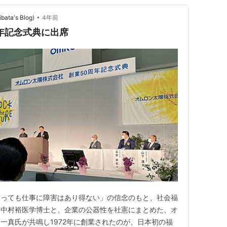
•
ta's Blog)
4年前
年記念式典に出席
あっても仕事に障害はあり得ない」の信念のもと、社会福
た中村裕医学博士と、企業の公器性を社憲にまとめた、オ
一真氏が共鳴し1972年に創業されたのが、日本初の福