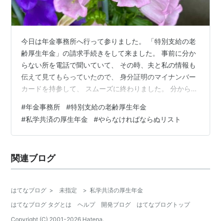
今日は年金事務所へ行って参りました。 「特別支給の老
齢厚生年金」の請求手続きをして来ました。 事前に分か
らない所を電話で聞いていて、 その時、夫と私の情報も
伝えて見てもらっていたので、 身分証明のマイナンバー
カードを持参して、 スムーズに終わりました。 分からな
いところは空欄で来所で良いという事で 今日教えてもら
#
年金事務所
#
特別支給の老齢厚生年金
いながら記入しました。 普通の特別支給の老齢厚生年金
#
私学共済の厚生年金
#
やらなければならぬリスト
は、 私の場合は63歳からなのですけど、 「私学共済の
厚生年金」も１年間分あって これは 男性の方の年齢規定
で見るそうで、 私の場合は、65歳からだそう。 65歳に
関連ブログ
なる時、老齢基礎年金の手続きと、 私学共済の請求手続
きと ２つやらなけ…
はてなブログ
>
未指定
>
私学共済の厚生年金
はてなブログ タグとは
ヘルプ
開発ブログ
はてなブログトップ
Copyright (C) 2001-
2026
Hatena.