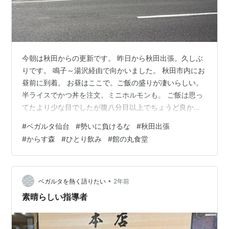
今朝は秋田からの更新です。 昨日から秋田出張。久しぶ
りです。 鳴子～湯沢経由で向かいました。 秋田市内にお
昼前に到着。 お昼はここで。ご飯の盛りが凄いらしい。
半ライスでかつ丼を注文。ミニホルモンも。 ご飯は思っ
てたより少な目でしたが腹八分目以上でちょうど良かっ
たかも。 午後から取引先５件ほど回りました。 久しぶり
#
ベガルタ仙台
#
勢いに負けるな
#
秋田出張
で仕事の話より近況報告みたいな会話ばかりでした。 １
#
からす森
#
ひとり飲み
#
館の丸食堂
７時過ぎに終わったのでそのまま秋田JOYに向かいま
す。 ナイトランのつもりでしたが雨降ってたのでジム内
でトレッドミルで軽くラン。 シャワー浴びてからホテル
にチェックイン。 泊まりの出張自体も久々なのでひとり
•
ベガルタを熱く語りたい
2年前
飲みでもとこのお店に。 も…
素晴らしい指導者