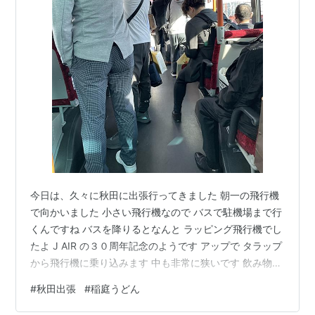
今日は、久々に秋田に出張行ってきました 朝一の飛行機
で向かいました 小さい飛行機なので バスで駐機場まで行
くんですね バスを降りるとなんと ラッピング飛行機でし
たよ J AIR の３０周年記念のようです アップで タラップ
から飛行機に乗り込みます 中も非常に狭いです 飲み物を
コーヒーブラックを頼むと このカップです ユニバーサル
#
秋田出張
#
稲庭うどん
スタジオジャパンとのコラボ シートにも 各シートのヘッ
ドレストに付いていましたよ 仕事をして 昼ごちそうして