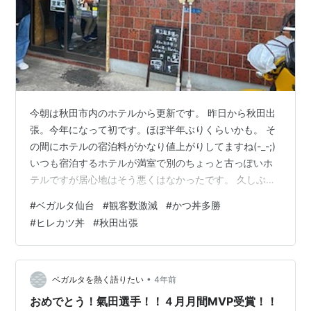
今朝は秋田市内のホテルから更新です。 昨日から秋田出
張。今年になって初です。ほぼ半年ぶりくらいかも。 そ
の間にホテルの宿泊料がかなり値上がりしてますね(-_-;)
いつも宿泊するホテルが満室で別のちょっと古っぽいホ
テルですが居心地はそう悪くはなかったです。 久しぶり
の秋田なのでお昼もやっぱここ。 とんかつ、かつ丼の専
#
ベガルタ仙台
#
観客数激減
#
かつ丼多勝
門店の多勝。 唯一無二のお店です。 ちょっと仙台は食べ
#
ヒレカツ丼
#
秋田出張
ることの出来ない上質の豚肉を食べることができるお店
です。 ひれかつ丼をいただきました。 豚汁はおかわりで
きます。もちろんおかわりしました。 ご飯も大盛で。 豚
ひれ肉はミディアムレアでめちゃ旨。 これを食べたくて
•
ベガルタを熱く語りたい
4年前
お客さんは開店時か…
おめでとう！氣田選手！！４月月間MVP受賞！！