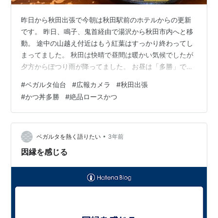
昨日から秋田出張で今朝は秋田駅前のホテルからの更新
です。 昨日、鳴子、鬼首経由で湯沢から秋田市内へと移
動。 途中の山越え付近はもう紅葉はすっかり終わってし
まってました。 秋田は快晴で昼間は暖かい気候でしたが
夕方からぽつり雨が降ってました。 お昼は「多勝」でと
んかつを堪能。 ロースかつ定食をいただきました。 絶品
#
ベガルタ仙台
#
広報カメラ
#
秋田出張
ロースかつで柔らかく、肉質も素晴らしくて塩、わさ
#
かつ丼多勝
#
絶品ロースかつ
び、柚子胡椒、おろし大根で食べて、最後は和からしに
ソースで食べました。 夕方遅めに最後の仕事先で打合せ
後はジョイ秋田でジム活とも思いましたが雨降りだしな
んか出かけるのも面倒になりホテルで夕飯もコンビニ飯
•
ベガルタを熱く語りたい
3年前
で済ませました。 kahoku.new…
因縁を感じる