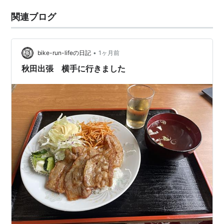
関連ブログ
•
bike-run-lifeの日記
1ヶ月前
秋田出張 横手に行きました