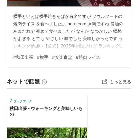
横手といえば横手焼きそばが有名ですが ソウルフードの
焼肉ライス を食べましたよ note.com 豚肉ですね 醤油の
あまだれで 初めて食べましたが なんか なつかしい 郷愁
がよぎる とても やさしい 味でした 美味しかったです ラ
ンキング参加中【公式】2025年開設ブログ ランキング参
加中バイク ランキング参加中バイク ランキング参加中ツ
#
秋田出張
#
横手
#
安楽食堂
#
焼肉ライス
ーリング ランキング参加中はてな初心者友達募集 ランキ
ング参加中ライフスタイル ランキング参加中雑談・日記
を書きたい人のグループ
ネットで話題
もっと見る
7
ブックマーク
秋田出張 - ウォーキングと美味しいも
の