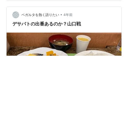
インタビューの内容は面白いです。 カルドーゾとのやり
取り等興味深いです。 カルドーゾが初ゴール後明らかに
覚醒したのは氣田選手のおかげでもあるのだとわかりま
•
ベガルタを熱く語りたい
4年前
し…
デサバトの出番あるのか？山口戦
昨日から当ブログもハッシュタグを設けてみました。 そ