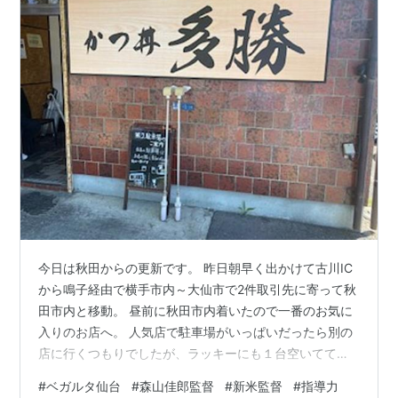
今日は秋田からの更新です。 昨日朝早く出かけて古川IC
から鳴子経由で横手市内～大仙市で2件取引先に寄って秋
田市内と移動。 昼前に秋田市内着いたので一番のお気に
入りのお店へ。 人気店で駐車場がいっぱいだったら別の
店に行くつもりでしたが、ラッキーにも１台空いてて停
められました。 待ってるお客さんも２組だけでしたので
#
ベガルタ仙台
#
森山佳郎監督
#
新米監督
#
指導力
５分ほど待って席に着けました。 注文したのロースかつ