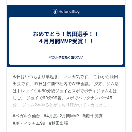
今日はいつもより早起き。 いい天気です。 これから秋田
出張です。 昨日は午前中社内でWEB会議。 夕方、ジム活
はトレッドミル60分後ジョイとスポでボディジャムをは
しご。 ジョイで60分99番、スポでバックナンバー45
分。 ジャム2本やるとがっちり汗かいてスカっとしま
す。 J2４月度月間MVPはなんと氣田選手が受賞しまし
#
ベガルタ仙台
#
4月度J2月間MVP
#
氣田 亮真
た！！ おめでとう！氣田選手！！！ 考えてみれば内容も
#
ボディジャム99
#
秋田出張
結果も文句なしの受賞ですね。 soccermagazine.jp この