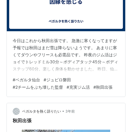
今日はこれから秋田出張です。 急激に寒くなってますが
予報では秋田はまだ雪は降らないようです。 あまりに寒
くてダウンやフリースも必需品です。 昨夜のジム活はジ
ョイでトレッドミル30分～ボディアタック45分～ボディ
ステップ60分。楽しく身体を動かせました。 昨日、仙台
のコーチの村上さん、貝崎さんの退任が発表されまし
#
ベガルタ仙台
#
ジュビロ磐田
た。 kahoku.news 今朝の河北に今年低迷した要因の記事
#
2チームをぶち壊した監督
#
充実ジム活
#
秋田出張
が載ってます。 まだネット記事になってませんがやはり
開幕戦の町田戦でGK林選手は相当ヤバい予感を感じてた
ようす。 前監督の責任をかなり厳しく追及した記事にな
ってます。 町田に続いて２枚目のJ1昇格は磐田が逆転で
•
ベガルタを熱く語りたい
3年前
勝ち取りました…
秋田出張