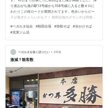
り道おがち道の駅13号線から108号線に入ると数キロに
わたりこの桜ロードが展開されてます。色合いからピー
クが過ぎたくらいかも？！ 秋田出張の〆ランチは羽後町
で。 冷かけそばをいただきます。 唯一無二のそばの食
#
ベガルタ仙台
#
秋田出張
#
弥助そば
#
冷かけそば
感、味です。 久しぶりの秋田でしたが仕事もまずまずで
#
充実ジム活
グルメも充実でいい出張でした。 昨夜のジム活はジョイ
でトレッドミル10㎞～ボディジャム60分～Uバウンド45
分。 充実のジム活でした。 今週末日曜日に花巻で10㎞の
大会に出場するので今日までがっちりジム活やって明日
•
ベガルタを熱く語りたい
3年前
明後日は運動量は落と…
激減？観客数