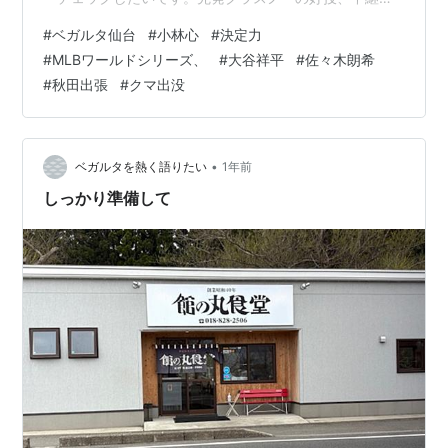
の踏ん張りで守護神の朗希につなげるような展開を期待
#
ベガルタ仙台
#
小林心
#
決定力
してます。大谷の一発ももちろん、スマホに速報が入る
#
MLBワールドシリーズ、
#
大谷祥平
#
佐々木朗希
のを楽しみに待ってます。 昨日仙台はコバルトーレと練
#
秋田出張
#
クマ出没
習試合。 一昨日のヒーロー心選手が活躍。45分でなんと
ハットトリック！ 絶好調ですね。 次節もきっと活躍間違
いなし！ガンバレ！心！！！ 【対戦】ベガルタ仙台 vs
コバルトーレ女川5-0(4…
•
ベガルタを熱く語りたい
1年前
しっかり準備して