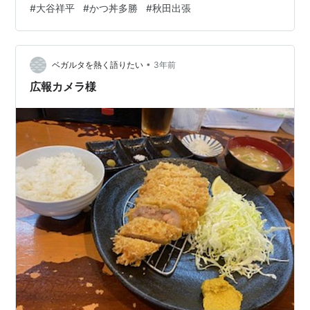
#
大谷祥平
#
かつ丼多勝
#
秋田出張
丼。 先にきゃべつが出てきたのでドレッシングで食べま
した。キャベツと豚汁はおかわりOKです。 ロースかつ丼
です。 分厚いにロース肉で味付けはやや薄目。 肉の味を
活かす味付けのようです。 ややミディアムの肉はほんと
•
ベガルタを熱く語りたい
3年前
美味しい。 ここでしか食…
広報カメラ様