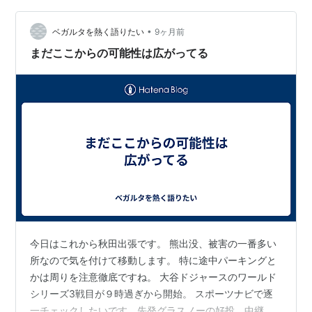
もらいました 稲庭うどんです www.mugendo.jp 比内地
•
鶏つけ麺 1480円 比内地鶏の旨味たっぷりの暖かいつゆ
ベガルタを熱く語りたい
9ヶ月前
と冷たい麺の組み合わせ とても美味しいう…
まだここからの可能性は広がってる
今日はこれから秋田出張です。 熊出没、被害の一番多い
所なので気を付けて移動します。 特に途中パーキングと
かは周りを注意徹底ですね。 大谷ドジャースのワールド
シリーズ3戦目が９時過ぎから開始。 スポーツナビで逐
一チェックしたいです。先発グラスノーの好投、中継ぎ