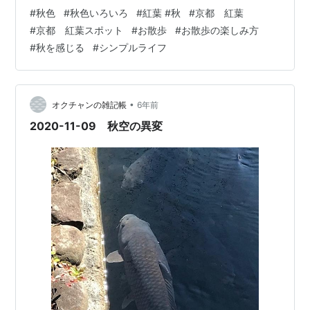
す。 はじめましての方はこちらをご覧ください(^ ^) 「プ
#
秋色
#
秋色いろいろ
#
紅葉 #秋
#
京都 紅葉
ロフィールとブログの紹介 - 人生で一度くらい」 ＊ 今日
#
京都 紅葉スポット
#
お散歩
#
お散歩の楽しみ方
も美しい秋の一日でした。 今日は一昨日も行きました御
#
秋を感じる
#
シンプルライフ
所に またお散歩に行ってきました。 （今日は写真がいっ
ぱいです♪） いつものように昼間の仕事が終わって、 次
の仕事までの合間に1時間半ほど、 お買い物もかねてお
散…
•
オクチャンの雑記帳
6年前
2020-11-09 秋空の異変