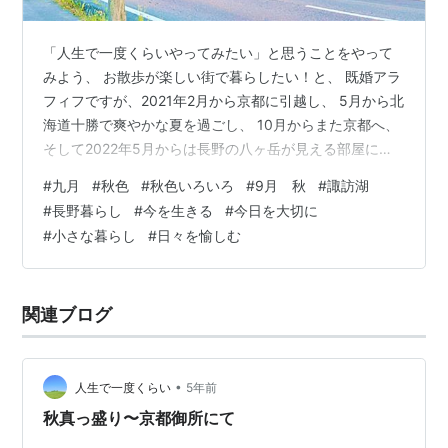
「人生で一度くらいやってみたい」と思うことをやって
みよう、 お散歩が楽しい街で暮らしたい！と、 既婚アラ
フィフですが、2021年2月から京都に引越し、 5月から北
海道十勝で爽やかな夏を過ごし、 10月からまた京都へ、
そして2022年5月からは長野の八ヶ岳が見える部屋に引
っ越し暮らしています。 住みたい場所に住み、毎日仕事
#
九月
#
秋色
#
秋色いろいろ
#
9月 秋
#
諏訪湖
の合間にお散歩を楽しみながら 一人暮らしをしていま
#
長野暮らし
#
今を生きる
#
今日を大切に
す。 はじめましての方はこちらをご覧ください(^ ^) 「プ
#
小さな暮らし
#
日々を愉しむ
ロフィールとブログの紹介 - 人生で一度くらい」 9月に
なりました！ 「9月」というだけでなんだか軽やかな感
じがしますね♪ 雪のないスキー場は今、 すすき野原にな
関連ブログ
って…
•
人生で一度くらい
5年前
秋真っ盛り〜京都御所にて