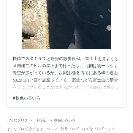
快晴で気温１５℃と絶好の散歩日和。 富士山を見ようと
４階建てのビルの屋上まで行ったら、 北側は雲一つなく
青空が広がっているが、西側は相模 方向にある峰の連山
の上に白い雲が居座っていて、 残念ながら富士山の積雪
をチェックすることが出来 なかった。 そのあとは散歩の
距離を延ばすためにスーパーに 向かった途中の水路で鯉
#
秋色いろいろ
たちが寄ってきてくれた。 皇帝ダリアが咲き誇っていた
が、秋の花だったとは意外。 背景の青空が美しい。 カリ
ンだかマルメロだか分からないが、大きさが異常にデカ
はてなブログ
>
未指定
>
秋色いろいろ
い。 今どきの朝顔は行き遅れた年増女みたいだが綺麗で
はてなブログ タグとは
ヘルプ
開発ブログ
はてなブログトップ
はある。 最後は文句なしに綺麗で愛らしい花で〆られて