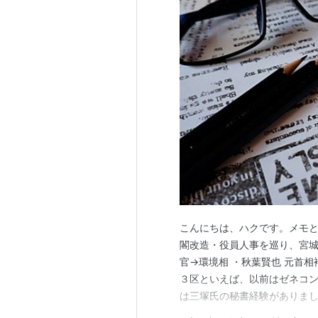
こんにちは、ハクです。メモと
閣改造・役員人事を巡り、宮城
官→環境相 ・秋葉賢也 元首
３区といえば、以前はゼネコ
は三塚氏の秘書経験がありま
「接点」は認めています。 →