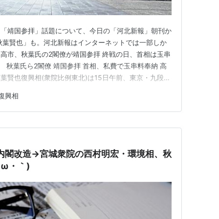
じ「靖国参拝」話題について、今日の「河北新報」朝刊か
秋葉賢也」も。河北新報はインターネットでは一部しか
高市、秋葉氏の2閣僚が靖国参拝 終戦の日、首相は玉串
 秋葉氏ら2閣僚 靖国参拝 首相、私費で玉串料奉納 高
葉賢也復興相(衆院比例東北)は15日午前、東京・九段北
日の閣僚参拝は3年連続。岸田文雄首相は東京都内の千
復興相
花した。靖国神社には参拝せず、自民党総裁として玉串料
反発。中国k外…
岸田内閣改造→宮城衆院の西村明宏・環境相、秋
ω・｀)