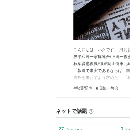
こんにちは、ハクです。 河北
界平和統一家庭連合(旧統一教
秋葉賢也復興相(衆院比例東北
「報道で事実であるならば、
責任を果たすよう求めた。 「
に、村井知事は「ご自身の問題
#
秋葉賢也
#
旧統一教会
えて責任を果たすべきだ」と
た。 秋葉氏の福島県出張中止
ネットで話題
27
9
ブックマーク
ブ