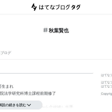
秋葉賢也
連ブログ
はてな
はてな
町生まれ
はてな
院
法学
研究科博士課程前期修了
Copyrig
解説の続きを読む
4月の補欠選挙で
宮城2区
から立候補し当選