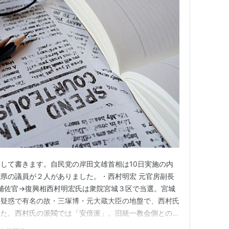
して書きます。自民党の岸田文雄首相は10日実施の内
県の議員が２人がありました。・西村明宏 元官房副長
相補佐官→復興相西村明宏氏は衆院宮城３区で当選。宮城
ン疑惑で有名の故・三塚博・元大蔵大臣の地盤で、西村氏
した。西村氏の派閥では「安倍派」。旧統一教会側との
万華鏡通信「西村明宏」検索秋葉賢也氏は衆院比例東北