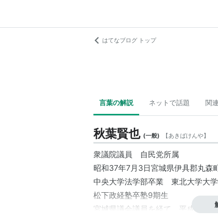
はてなブログ トップ
言葉の解説
ネットで話題
関
秋葉賢也
(
一般
)
【
あきばけんや
】
衆議院議員 自民党所属
昭和37年7月3日宮城県伊具郡丸森
中央大学法学部卒業 東北大学大学
松下政経塾卒塾9期生
宮城県議会議員を経て、平成17年