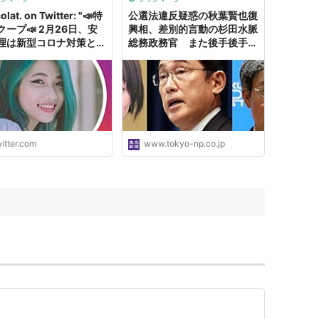
olat. on Twitter: "📣特
公選法違反疑惑の秋葉賢也復
クープ📣 2月26日、安
興相、差別的言動の杉田水脈
理は新型コロナ対策とし
総務政務官 また後手後手の
国的にイベントの中止・
辞任ドミノ：東京新聞デジタ
縮小を要請。 しかし同
ル
後6時～自民党の秋葉賢
 @akibakenya による
資金パーティがあった模
秋葉氏は総理補佐官
…
itter.com
www.tokyo-np.co.jp
s://t.co/8UdpJW3tOO