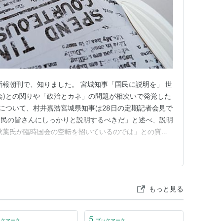
新報朝刊で、知りました。 宮城知事「国民に説明を」 世
会)との関りや「政治とカネ」の問題が相次いで発覚した
)について、村井嘉浩宮城県知事は28日の定期記者会見で
国民の皆さんにしっかりと説明するべきだ」と述べ、説明
秋葉氏が臨時国会の空転を招いているのでは」との質問
で(国会が)空転しているということであれば、状況を捉
言及。秋葉氏本人が説明の機会を設えるよう重ねて指摘し
について、知事…
もっと見る
5
ックマーク
ブックマーク