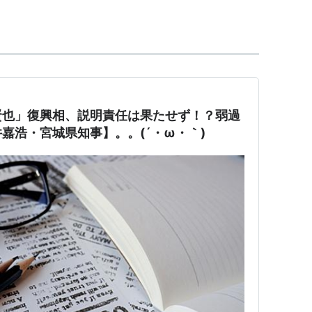
賢也」復興相、説明責任は果たせず！？弱過
嘉浩・宮城県知事】。。(´・ω・｀)