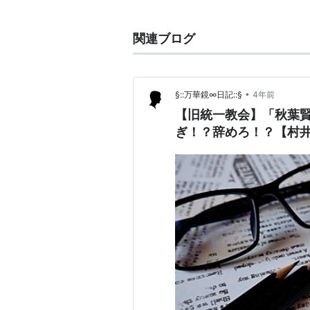
関連ブログ
•
§::万華鏡∞日記::§
4年前
【旧統一教会】「秋葉
ぎ！？辞めろ！？【村井