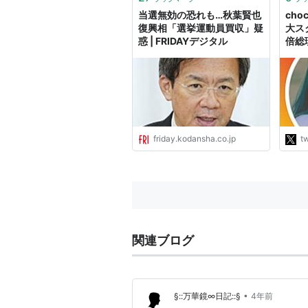
当選無効の恐れも…秋葉賢也
choc
復興相「選挙運動員買収」疑
大ス
惑 | FRIDAYデジタル
倍総
て全
規模
日午
也議員
政治
様
で、
friday.kodansha.co.jp
tw
http
"
関連ブログ
•
§::万華鏡∞日記::§
4年前