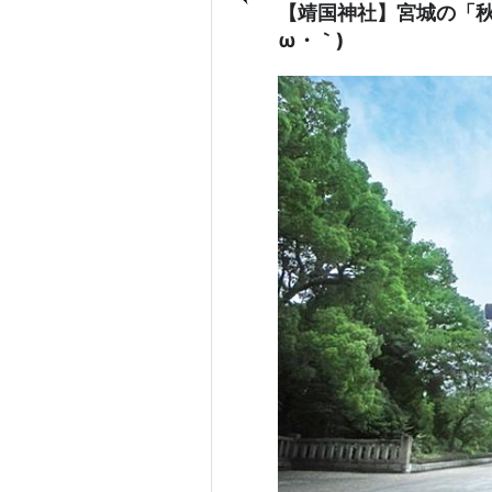
【靖国神社】宮城の「秋
ω・｀)