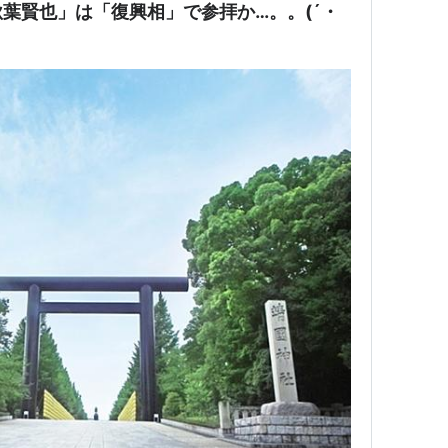
葉賢也」は「復興相」で参拝か…。。(´・