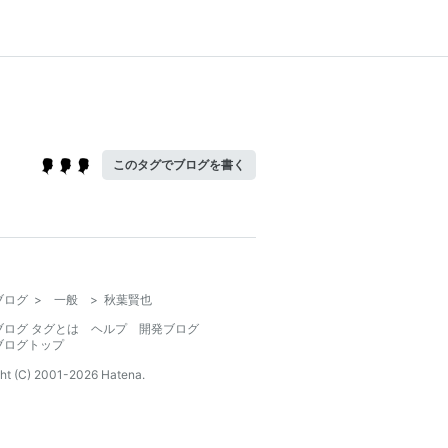
このタグでブログを書く
ブログ
>
一般
>
秋葉賢也
ブログ タグとは
ヘルプ
開発ブログ
ブログトップ
ht (C) 2001-
2026
Hatena.