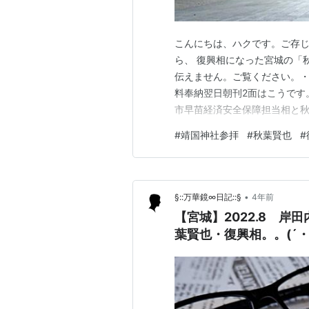
こんにちは、ハクです。ご存
ら、 復興相になった宮城の「
伝えません。ご覧ください。・
料奉納翌日朝刊2面はこうです。
市早苗経済安全保障担当相と秋
の靖国神社に参拝した。終戦の
#
靖国神社参拝
#
秋葉賢也
#
鳥ヶ淵戦没者墓苑を訪れて献
を私費で奉納した。中韓両国は
•
§::万華鏡∞日記::§
4年前
【宮城】2022.8 
葉賢也・復興相。。(´・