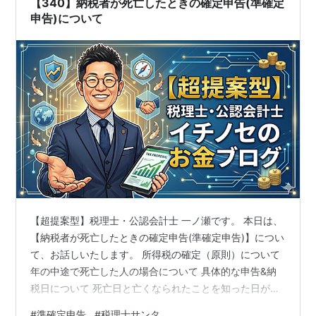
【340】納税者が死亡したときの確定申告(準確定
申告)について
【超提案型】税理士・公認会計士 一ノ瀬です。 本日は、
【納税者が死亡したときの確定申告(準確定申告)】につい
て、お話しいたします。 所得税の確定（原則）について
年の中途で死亡した人の場合について 具体的な申告&納
税日について 死亡日と亡くなられたことを知った日が
【同じ】場合 死亡日と亡くなられたことを知った日が
#
準確定申告
#
税理士サンタ