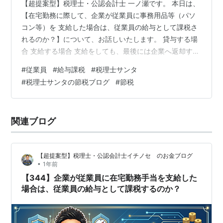
【超提案型】税理士・公認会計士 一ノ瀬です。 本日は、
【在宅勤務に際して、企業が従業員に事務用品等（パソ
コン等）を 支給した場合は、従業員の給与として課税さ
れるのか？】について、お話しいたします。 貸与する場
合 支給する場合 支給をしても、最後には企業へ返却する
場合 在宅ワーク（リモートワーク）は、働き方改革の推
#
従業員
#
給与課税
#
税理士サンタ
進とコロナ禍が重なり、導入企業が急増しました。 現在
#
税理士サンタの節税ブログ
#
節税
は、推奨する会社は、全体の10%台のようです。 新型コ
ロナウィルスの落ち着きとともに減少したものの、働き
方改革を推進する上では、必要な施策の一つだと思いま
関連ブログ
す。 そこで、在宅ワーク時における税務上の取り扱いに
ついて記載したいと思います。…
【超提案型】税理士・公認会計士イチノセ のお金ブログ
•
1年前
【344】企業が従業員に在宅勤務手当を支給した
場合は、従業員の給与として課税するのか？