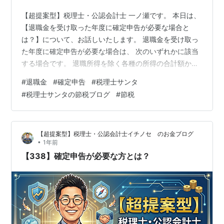
【超提案型】税理士・公認会計士 一ノ瀬です。 本日は、
【退職金を受け取った年度に確定申告が必要な場合と
は？】について、お話しいたします。 退職金を受け取っ
た年度に確定申告が必要な場合は、 次のいずれかに該当
する場合です。 退職所得を除く各種の所得の合計額から
所得控除を差し引くと赤字になる場合（課税所得がマイ
#
退職金
#
確定申告
#
税理士サンタ
ナスになる場合） 退職所得の支払を受けるときに「退職
#
税理士サンタの節税ブログ
#
節税
所得の受給に関する申告書」を提出しなかったため、
20.42％の税率で源泉徴収され、その所得税等の源泉徴収
税額が退職所得について再計算した税額を超えている場
【超提案型】税理士・公認会計士イチノセ のお金ブログ
合 給与等の所得がなく退職所得のみであり、定額減税の
•
1年前
適用を受ける場合 上記(1)～(4…
【338】確定申告が必要な方とは？