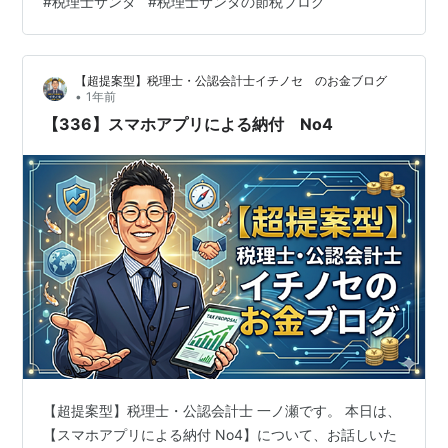
#
税理士サンタ
#
税理士サンタの節税ブログ
よる所得 ビットコインをはじめとする暗号資産の売却等
による所得 民泊による所得 ＮＦＴを組成して第三者に譲
渡したことによる所得 給与以外には収入がない場合や、
【超提案型】税理士・公認会計士イチノセ のお金ブログ
確定申告は不要な場合 多くの給与所得者の方は、給与の
•
1年前
支払者が行う年末調整によっ…
【336】スマホアプリによる納付 No4
【超提案型】税理士・公認会計士 一ノ瀬です。 本日は、
【スマホアプリによる納付 No4】について、お話しいた