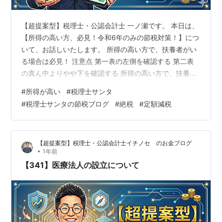
【超提案型】税理士・公認会計士 一ノ瀬です。 本日は、
【所得の高い方、必見！令和6年のみの節税対策！】につ
いて、お話しいたします。 所得の高い方で、扶養者がい
る場合は必見！ 注意点 第一表の左側を確認する 第二表
の真ん中よりやや下を確認する 所得の高い方で、扶養者
がいる場合は必見！ 令和6年のみ、期間限定の確定申告
#
所得が高い
#
税理士サンタ
の節税対策をお伝えいたします。 対象となる方は、以下
#
税理士サンタの節税ブログ
#
絶税
#
定額減税
の1〜3のすべてを満たす方です。 お子さんが2名以上い
て、1人以上16歳未満のお子さんがいる方 配偶者も103万
円以上給与がある方 ご自身の2024年分の合計所得金額が
【超提案型】税理士・公認会計士イチノセ のお金ブログ
1,805万円超の方 です。 これらすべてを満たす方は、16
•
1年前
歳未…
【341】医療法人の設立について