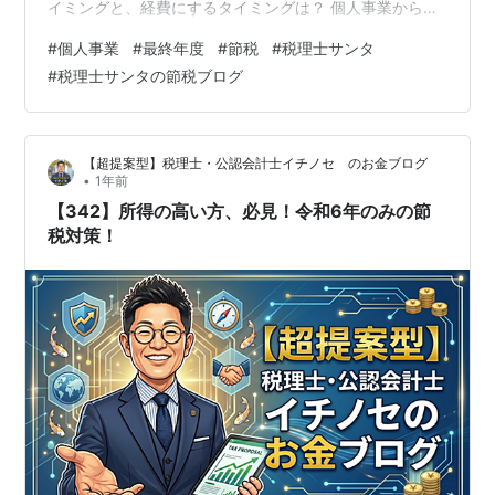
イミングと、経費にするタイミングは？ 個人事業から法
人化（法人成り、法人設立）した場合 個人事業税の見込
#
個人事業
#
最終年度
#
節税
#
税理士サンタ
計上金額は？ 個人事業の最終年度（廃業年度）は、節税
#
税理士サンタの節税ブログ
のチャンス！ 個人事業でスタートしても、 信用力を強化
するため 節税（税額を抑える）のため より規模の拡大を
図るため などの理由により、法人化（法人成り、法人設
【超提案型】税理士・公認会計士イチノセ のお金ブログ
立）を検討される方が一定数おられると思います。 個人
•
1年前
事業の最終年度（廃業年度）…
【342】所得の高い方、必見！令和6年のみの節
税対策！