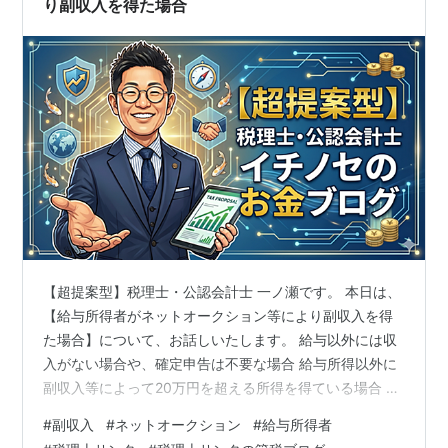
り副収入を得た場合
【超提案型】税理士・公認会計士 一ノ瀬です。 本日は、
【給与所得者がネットオークション等により副収入を得
た場合】について、お話しいたします。 給与以外には収
入がない場合や、確定申告は不要な場合 給与所得以外に
副収入等によって20万円を超える所得を得ている場合 雑
所得に該当するもの インターネットのオークションサイ
#
副収入
#
ネットオークション
#
給与所得者
トやフリーマーケットアプリなどを利用した個人取引に