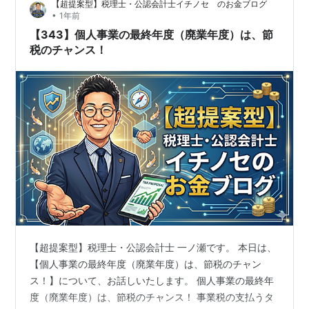
【超提案型】税理士・公認会計士イチノセ のお金ブログ
取り扱いについて記載したいと思います。 今回は、【在
•
1年前
宅勤務手当】を支給した場合について…
【343】個人事業の最終年度（廃業年度）は、節
税のチャンス！
【超提案型】税理士・公認会計士 一ノ瀬です。 本日は、
【個人事業の最終年度（廃業年度）は、節税のチャン
ス！】について、お話しいたします。 個人事業の最終年
度（廃業年度）は、節税のチャンス！ 事業税の支払うタ