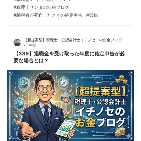
【異なる】場合 2年分の準確定申告が必要になる場合あ
#
税理士サンタの節税ブログ
り 所得税の確定（原則）について 所得税は、毎年1月1日
#
納税者が死亡したときの確定申告
#
節税
から12月31日までの1年間に生じた所得について計算し、
その所得金額に対する税額を算出して翌年の2月16日から
3月15日までの間に申告と納税をすることになっていま
【超提案型】税理士・公認会計士イチノセ のお金ブログ
す。 年の中途…
•
1年前
【339】退職金を受け取った年度に確定申告が必
要な場合とは？