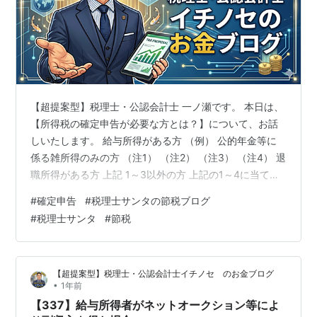
【超提案型】税理士・公認会計士 一ノ瀬です。 本日は、
【所得税の確定申告が必要な方とは？】について、お話
しいたします。 給与所得がある方 （例） 公的年金等に
係る雑所得のみの方 （注1） （注2） （注3） （注4） 退
職所得がある方 上記 1～3以外の方 上記の1～4に当ては
まらない方でも申告が必要な場合あり 次の1～4のいずれ
#
確定申告
#
税理士サンタの節税ブログ
かに該当する方（確定申告をすれば税金が還付される方
#
税理士サンタ
#
節税
を除く。）は、所得税の申告が必要です。 給与所得があ
る方 給与の年間収入金額が2,000万円を超える方 給与を
1か所から受けていて、かつ、その給与の全部が源泉徴収
【超提案型】税理士・公認会計士イチノセ のお金ブログ
の対象となる場合において、各種の所得金額（給与所
•
1年前
得、退職…
【337】給与所得者がネットオークション等によ