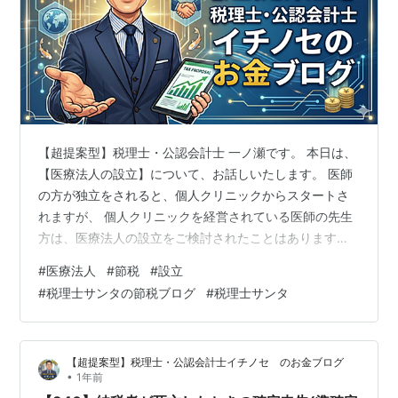
【超提案型】税理士・公認会計士 一ノ瀬です。 本日は、
【医療法人の設立】について、お話しいたします。 医師
の方が独立をされると、個人クリニックからスタートさ
れますが、 個人クリニックを経営されている医師の先生
方は、医療法人の設立をご検討されたことはあります
か？ 私の場合は、所得税の確定申告書を拝見して、どの
#
医療法人
#
節税
#
設立
ようなメリットがあるのか、シミュレーションを作成し
#
税理士サンタの節税ブログ
#
税理士サンタ
て、 提案書を作成します。 そして、その提案書をご覧い
ただきながら、口頭でご説明いたします。 個人クリニッ
クを経営されておられる医師の先生方、一度、医療法人
【超提案型】税理士・公認会計士イチノセ のお金ブログ
を設立すべきかどうか、 具体的なシミュレーションをし
•
1年前
てみませんか？？ ・補助金申請が得…