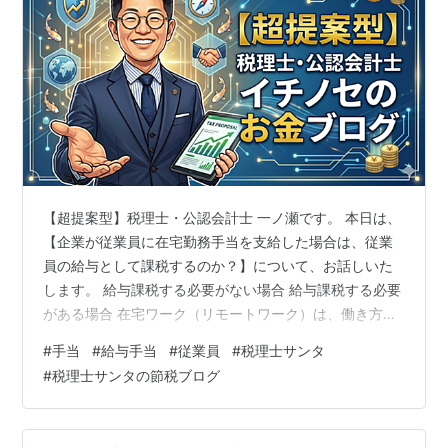
【超提案型】税理士・公認会計士 一ノ瀬です。 本日は、
【企業が従業員に在宅勤務手当を支給した場合は、従業
員の給与として課税するのか？】について、お話しいた
します。 給与課税する必要がない場合 給与課税する必要
がある場合 在宅ワーク（リモートワーク）は、働き方改
革の推進とコロナ禍が重なり、導入企業が急増しまし
#
手当
#
給与手当
#
従業員
#
税理士サンタ
た。 現在は、推奨する会社は、全体の10%台のようで
#
税理士サンタの節税ブログ
す。 新型コロナウィルスの落ち着きとともに減少したも
のの、働き方改革を推進する上では、必要な施策の一つ
だと思います。 そこで、在宅ワーク時における税務上の