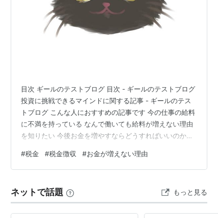
目次 ギールのテストブログ 目次 - ギールのテストブログ
投資に挑戦できるマインドに関する記事 - ギールのテス
トブログ こんな人におすすめの記事です 今の仕事の給料
に不満を持っている なんで働いても給料が増えない理由
を知りたい 今後お金を増やすならどうすればいいのか分
からない こんにちは、ギールです！！ あなたは今、将来
#
税金
#
税金徴収
#
お金が増えない理由
に対して不安はありますか？ どんだけ働いても給料が上
がる気配がない 出世したけど思ったよりも昇給が少な
い… こういった話はよく聞く話で、私は以前勤めた派遣
ネットで話題
もっと見る
会社ではこんな事がありました。 ある出向先の工場へ行
った際に、同じ仕事の先輩に仕事をせかされたりいきな
り当たり散らされた…