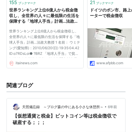
155
21
ブックマーク
ブックマーク
世界ランキング上位6億人から税金徴
ドイツのボン市、路上
収し、全世界の人々に最低限の生活を
ーターで税金徴収
保障する「地球人手当」計画…法政大
教授 : 痛いニュース(ﾉ∀`)
世界ランキング上位6億人から税金徴収し、
全世界の人々に最低限の生活を保障する「地
球人手当」計画…法政大教授 1 名前： ウミテ
ング(愛知県)：2010/06/20(日) 19:35:04.42
ID:o7RDsLoi● ?BRZ 「地球人手当」で貧困
解消 法政大学社会学部と読売新聞立川支局の
itainews.com
www.afpbb.com
共催による連続市民講座「絆(きずな)と 縁(え
にし) ＜つなが...
関連ブログ
•
天照備忘録 ～ブログ森の中にある小さな休憩所～
6年前
【仮想通貨と税金】ビットコイン等は税金徴収で
破産する；；；