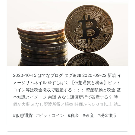
2020-10-15 はてなブログ タグ追加 2020-09-22 新規 イ
メージサムネイル ©すしぱく 【仮想通貨と税金】ビット
コイン等は税金徴収で破産する；；； 資産移動と税金 基
本知識とイメージ 余談 みなし譲渡所得で破産する？ 時
価が大事 みなし譲渡所得と損益 時価から５０％以上 結
局、最大の違いは？ ビットコインは税金徴収で破産 かん
#
仮想通貨
#
ビットコイン
#
税金
#
破産
#
税金徴収
たんなプロフィール等 ◆出典、転記、参考、引用◆◇そ
の他、著作権の定められた条件(範囲)での利用◇筆者の知
識、経験筆者撮影物、制作物画像「フリー素材ぱくたそ