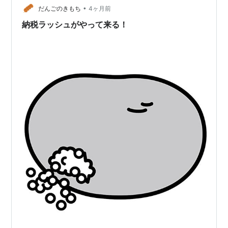
•
（https://www.pakutaso.com/）」「いらすとや
だんごのきもち
4ヶ月前
（https://www.ir…
納税ラッシュがやって来る！