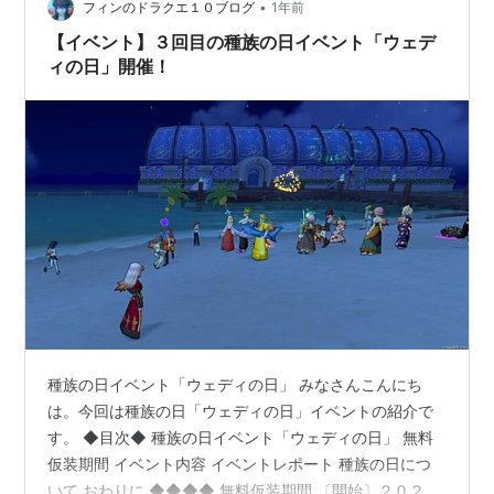
•
ベント内容 仮装メイクが無料で利用可能な他特定の時間
フィンのドラクエ１０ブログ
1年前
の特定の場所で集まろうと紹介されています。 特に決ま
【イベント】３回目の種族の日イベント「ウェデ
ったことをやるわけ…
ィの日」開催！
種族の日イベント「ウェディの日」 みなさんこんにち
は。今回は種族の日「ウェディの日」イベントの紹介で
す。 ◆目次◆ 種族の日イベント「ウェディの日」 無料
仮装期間 イベント内容 イベントレポート 種族の日につ
いて おわりに ◆◆◆◆ 無料仮装期間 〔開始〕２０２５