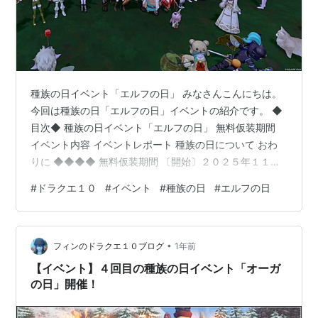
種族の日イベント「エルフの日」 みなさんこんにちは。
今回は種族の日「エルフの日」イベントの紹介です。 ◆
目次◆ 種族の日イベント「エルフの日」 無料仮装期間
イベント内容 イベントレポート 種族の日について おわ
りに ◆◆◆◆ 無料仮装期間 〔開始〕２０２５年１１月
３日（月曜日） ０時００分 〔終了〕２０２５年１１月
#
ドラクエ１０
#
イベント
#
種族の日
#
エルフの日
３日（月曜日）２３時５９分 ０時区切りで２４時間の間
だけ特定の所属の仮装メイクが無料で利用できます。 仮
装メイクのかかっている時間は１２時間となります。 イ
•
ベント内容 仮装メイクが無料で利用可能な他、特定の時
フィンのドラクエ１０ブログ
1年前
間の特定の場所で集まろうと紹介されています。 特に決
【イベント】４回目の種族の日イベント「オーガ
まったことをやるわ…
の日」開催！