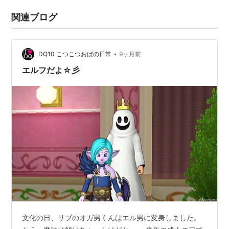
関連ブログ
•
DQ10 こつこつおばの日常
9ヶ月前
エルフだよ☆彡
文化の日、サブのオガ男くんはエル男に変身しました。