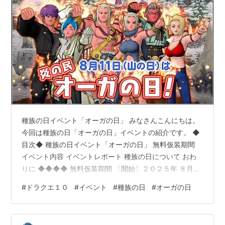
種族の日イベント「オーガの日」 みなさんこんにちは。
今回は種族の日「オーガの日」イベントの紹介です。 ◆
目次◆ 種族の日イベント「オーガの日」 無料仮装期間
イベント内容 イベントレポート 種族の日について おわ
りに ◆◆◆◆ 無料仮装期間 〔開始〕２０２５年 ８月１
１日（月曜日） ０時００分 〔終了〕２０２５年 ８月１
#
ドラクエ１０
#
イベント
#
種族の日
#
オーガの日
１日（月曜日）２３時５９分 ０時区切りで２４時間の間
だけ特定の所属の仮装メイクが無料で利用できます。 仮
装メイクのかかっている時間は１２時間となります。 イ