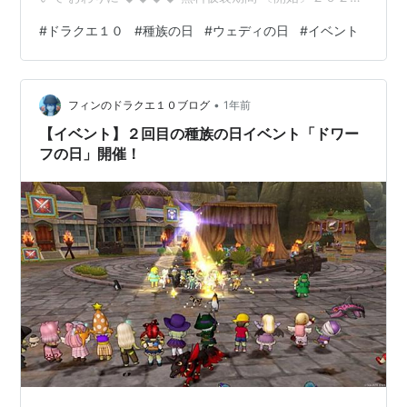
年 ７月２１日（月曜日） ０時００分 〔終了〕２０２５
#
ドラクエ１０
#
種族の日
#
ウェディの日
#
イベント
年 ７月２１日（月曜日）２３時５９分 ０時区切りで２４
時間の間だけ特定の所属の仮装メイクが無料で利用でき
ます。 仮装メイクのかかっている時間は１２時間となり
•
ます。 イベント内容 仮装メイクが無料で利用可能な他特
フィンのドラクエ１０ブログ
1年前
定の時間の特定の場所で集まろうと紹介されています。
【イベント】２回目の種族の日イベント「ドワー
特に決まったことをや…
フの日」開催！