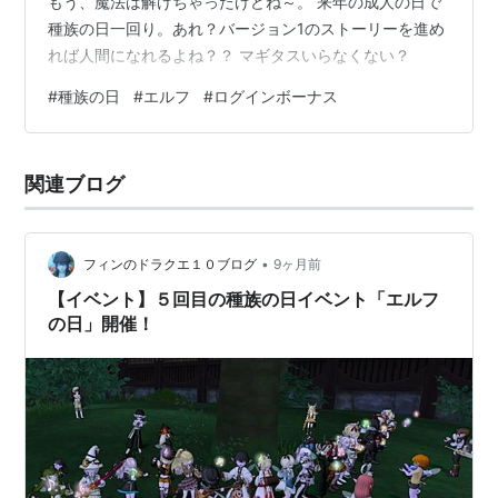
もう、魔法は解けちゃったけどね～。 来年の成人の日で
種族の日一回り。あれ？バージョン1のストーリーを進め
れば人間になれるよね？？ マギタスいらなくない？
#
種族の日
#
エルフ
#
ログインボーナス
関連ブログ
•
フィンのドラクエ１０ブログ
9ヶ月前
【イベント】５回目の種族の日イベント「エルフ
の日」開催！