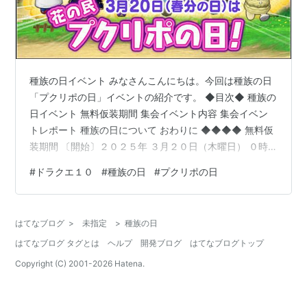
種族の日イベント みなさんこんにちは。今回は種族の日
「プクリポの日」イベントの紹介です。 ◆目次◆ 種族の
日イベント 無料仮装期間 集会イベント内容 集会イベン
トレポート 種族の日について おわりに ◆◆◆◆ 無料仮
装期間 〔開始〕２０２５年 ３月２０日（木曜日） ０時
００分 〔終了〕２０２５年 ３月２０日（木曜日）２３時
#
ドラクエ１０
#
種族の日
#
プクリポの日
５９分 ０時区切りで２４時間の間だけ特定の所属の仮装
メイクが無料で利用できます。 仮装メイクのかかってい
る時間は１２時間となります。 集会イベント内容 仮装メ
はてなブログ
>
未指定
>
種族の日
イクが無料で利用可能な他特定の時間の特定の場所で集
はてなブログ タグとは
ヘルプ
開発ブログ
はてなブログトップ
まろうと紹介されています。 特に決まったことをやるわ
けではなくただ集…
Copyright (C) 2001-
2026
Hatena.