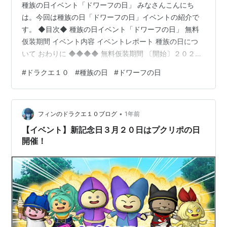
種族の日イベント「ドワーフの日」 みなさんこんにち
は。今回は種族の日「ドワーフの日」イベントの紹介で
す。 ◆目次◆ 種族の日イベント「ドワーフの日」 無料
仮装期間 イベント内容 イベントレポート 種族の日につ
いて おわりに ◆◆◆◆ 無料仮装期間 〔開始〕２０２５
年 ５月 ４日（日曜日） ０時００分 〔終了〕２０２５年
#
ドラクエ１０
#
種族の日
#
ドワーフの日
５月 ４日（日曜日）２３時５９分 ０時区切りで２４時間
の間だけ特定の所属の仮装メイクが無料で利用できま
す。 仮装メイクのかかっている時間は１２時間となりま
•
す。 イベント内容 仮装メイクが無料で利用可能な他特定
フィンのドラクエ１０ブログ
1年前
の時間の特定の場所で集まろうと紹介されています。 特
【イベント】新記念日３月２０日はプクリポの日
に決まったことをや…
開催！