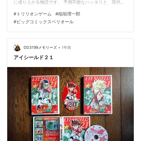
に成り上がる物語です。 予測不能なハッタリと、現代ビ
ジネスの裏側を突くリアルな戦略が爽快で、読むたびに
#
トリリオンゲーム
#
稲垣理一郎
アドレナリンが溢れ出す最高のエンタメ作品です。
#
ビッグコミックスペリオール
•
DD3199メモリーズ
1年前
アイシールド２１