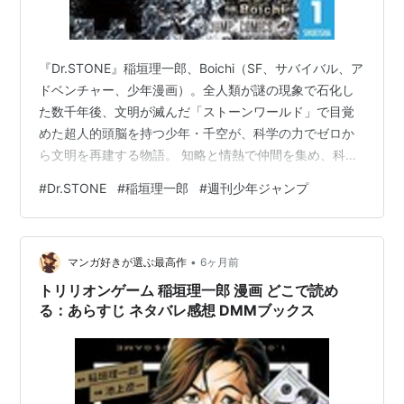
『Dr.STONE』稲垣理一郎、Boichi（SF、サバイバル、ア
ドベンチャー、少年漫画）。全人類が謎の現象で石化し
た数千年後、文明が滅んだ「ストーンワールド」で目覚
めた超人的頭脳を持つ少年・千空が、科学の力でゼロか
ら文明を再建する物語。 知略と情熱で仲間を集め、科学
王国を築き上げる壮大なクラフト冒険譚です。
#
Dr.STONE
#
稲垣理一郎
#
週刊少年ジャンプ
•
マンガ好きが選ぶ最高作
6ヶ月前
トリリオンゲーム 稲垣理一郎 漫画 どこで読め
る：あらすじ ネタバレ感想 DMMブックス