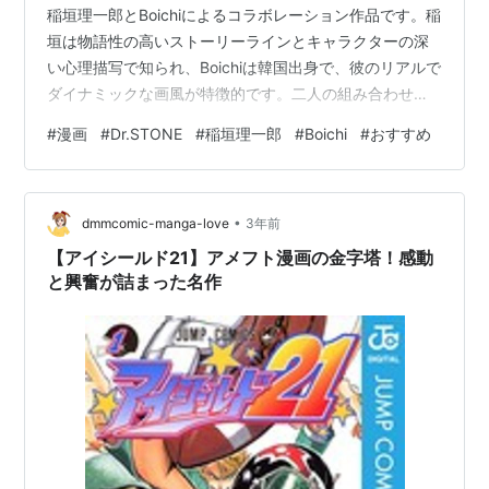
稲垣理一郎とBoichiによるコラボレーション作品です。稲
垣は物語性の高いストーリーラインとキャラクターの深
い心理描写で知られ、Boichiは韓国出身で、彼のリアルで
ダイナミックな画風が特徴的です。二人の組み合わせに
より、「Dr.STONE」は独自の世界観と魅力を持つ作品に
#
漫画
#
Dr.STONE
#
稲垣理一郎
#
Boichi
#
おすすめ
仕上がっています。 2. 漫画の概要 「Dr.STONE」は、全
人類が突然石化し、数千年後に復活した少年・千空が主
人公のSF漫画です。彼と仲間たちは、科学の知識を駆使
•
して文明を再建しようとします。漫画では科学的な事実
dmmcomic-manga-love
3年前
が豊富に盛り込まれ、サバイバ…
【アイシールド21】アメフト漫画の金字塔！感動
と興奮が詰まった名作