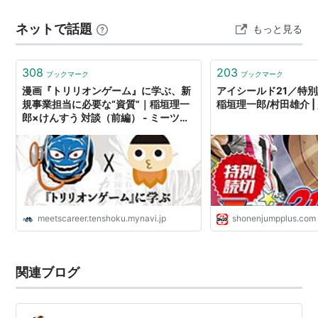
なります。 主人公の変化がはっきりしているため、競技
ネットで話題
もっと見る
に詳しくなくても「この子がどうなるのか」を追う楽し
さがあります。スポーツ漫画の入口として読み…
308
203
ブックマーク
ブックマーク
漫画『トリリオンゲーム』に学ぶ、新
アイシールド21／特別
規事業担当に必要な“資質”｜稲垣理一
稲垣理一郎/村田雄介 
郎×けんすう 対談（前編） - ミーツキ
ャリアbyマイナビ転職
meetscareer.tenshoku.mynavi.jp
shonenjumpplus.com
関連ブログ