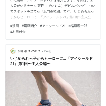
人公がいるチーム“泥門（でいもん）デビルバッツ”につい
てスポットを当てた『泥門高校編』です。 いじめられっ
子からヒーローに…「アイシールド21」第1回〜主人公
編〜 - 御曾曾けいのログ 部員数3人から始まった泥門デ
#
漫画
#
漫画紹介
#
アイシールド21
#
稲垣理一郎
ビルバッツ 主人公・小早川瀬那（以下、セナ）が所属す
#
村田雄介
る泥門デビルバッツ”はセナが入部した時点で、主将・蛭
魔妖一（ひるまよういち）と栗田良寛（くりたりょうか
ん）の、部員は僅か2人のみです。 泥門デビルバッツは
中学時代に蛭魔と栗田で作られたチームです。高校へ進
•
御曾曾けいのログ
2年前
学し、本格的にアメフト部を設…
いじめられっ子からヒーローに…『アイシールド
21』第1回〜主人公編〜