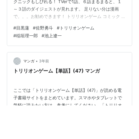
クニックもしびれる！ TVerで1話、６話まるまると、１
～３話のダイジェストが見れます。 足りない分は漫画
で。。。お勧めできます！ トリリオンゲーム コミック 1-
7巻セット コミック – 2023/7/11 ★ドラマの内容紹介
#
目黒蓮
#
佐野勇斗
#
トリリオンゲーム
////////////////////////////////////////////////////////// 目黒蓮
#
稲垣理一郎
#
池上遼一
（Snow Man）が世界一のワガママ男に！！ハッタリと
野心と類まれなるコミュニケーション能力が武器の“ハ
ル”を演じる！ そんなハルとタッグを…
•
マンガ
3年前
トリリオンゲーム【単話】(47) マンガ