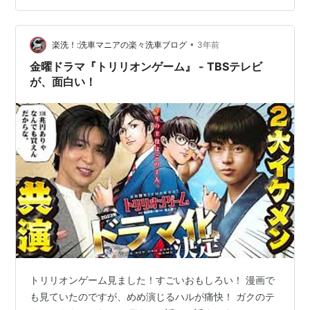
き込まれていきます。 アイシールド21の魅力とは？ この
漫画の魅力は、何といってもアメフトの迫力ある試合描
写です。 アメフトは日本ではあまり馴染みのないスポー
•
楽洗！:洗車マニアの楽々洗車ブログ
3年前
ツですが、この漫画ではそ…
金曜ドラマ『トリリオンゲーム』 - TBSテレビ
が、面白い！
トリリオンゲーム見ました！すごいおもしろい！ 漫画で
も見ていたのですが、めめ演じるハルが痛快！ ガクのテ