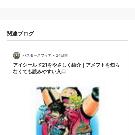
2001年「アイシールド21」で『週刊少年ジャンプ』の
第7回ストーリーキング・ネーム部門キング受賞。
翌2002年、
村田雄介
の作画で「アイシールド21」連載
開始。2009年連載終了。
関連ブログ
•
バスタースフィア
24日前
アイシールド21をやさしく紹介｜アメフトを知ら
なくても読みやすい入口