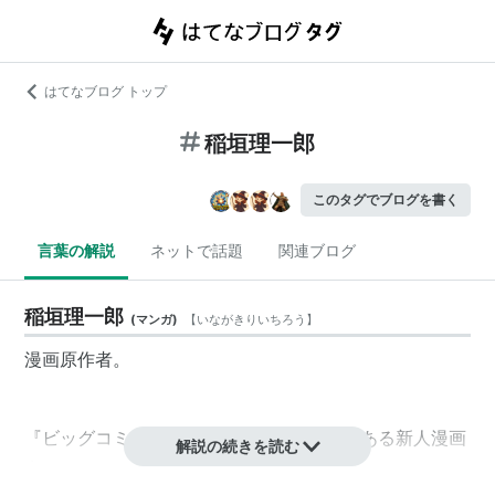
はてなブログ トップ
稲垣理一郎
このタグでブログを書く
言葉の解説
ネットで話題
関連ブログ
稲垣理一郎
(
マンガ
)
【
いながきりいちろう
】
漫画原作者。
『ビッグコミックスピリッツ』掲載経験もある新人漫画
解説の続きを読む
家だったが、