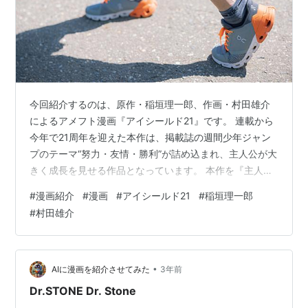
今回紹介するのは、原作・稲垣理一郎、作画・村田雄介
によるアメフト漫画『アイシールド21』です。 連載から
今年で21周年を迎えた本作は、掲載誌の週間少年ジャン
プのテーマ“努力・友情・勝利”が詰め込まれ、主人公が大
きく成長を見せる作品となっています。 本作を『主人公
編』『泥門高校編』『ライバル校編』と計3回にわけて、
#
漫画紹介
#
漫画
#
アイシールド21
#
稲垣理一郎
魅力を紹介したいと思います。今回は『主人公編』で
#
村田雄介
す。 主人公は元パシリ 主人公・小早川瀬那（以下、セ
ナ）は子どもの頃から気弱な性格でパシリ生活を強いら
れていました。泥門（でいもん）高校に入学するも、変
わらないパシリ生活が待っているという悲運な人生。し
•
AIに漫画を紹介させてみた
3年前
かし長年のパシリ生活によって、セナの…
Dr.STONE Dr. Stone