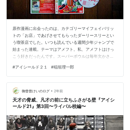
原作漫画に出会ったのは、カテゴリーマイフェイバリッ
トの「お店」であげさせてもらったダーリースリーとい
う喫茶店でした。いつも読んでいる週間少年ジャンプで
始まった連載。テーマはアメフト。私、アメフトはけっ
こう好きだったんです。スーパーボウルは毎年欠かさず
見ていました。大学時代にアメフトをモチーフにしたゲ
#
アイシールド２１
#
稲垣理一郎
ームにもはまったなあ。「10ヤードファイト」だったか
なあ？またやれたら嬉しいんだけど。 まあ、そんな経緯
で読み始めた「アイシールド２１」ですが、かなりはま
•
りました。以前はコミックも20冊くらいまでは買っても
御曾曾けいのログ
2年前
っていました。家の建て替えで荷物整理のためオークシ
天才の脅威、凡才の前に立ちふさがる壁『アイシ
ョンに出しちゃいましたが。テレビでアニメが始…
ールド21』第3回〜ライバル校編〜