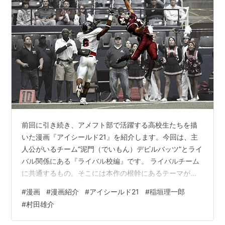
前回に引き続き、アメフト部で活躍する高校生たちを描
いた漫画『アイシールド21』を紹介します。今回は、主
人公がいるチーム“泥門（でいもん）デビルバッツ”とライ
バル関係にある『ライバル校編』です。 ライバルチーム
に共通するもの。そこには本作の根幹にあるテーマがあ
ります。 いじめられっ子からヒーローに…「アイシール
#
漫画
#
漫画紹介
#
アイシールド21
#
稲垣理一郎
ド21」第1回〜主人公編〜 - 御曾曾けいのログ 部員2人の
#
村田雄介
弱小部から、注目のチームへと進化「アイシールド21」
第2回〜泥門高校編〜 - 御曾曾けいのログ 真のエースと