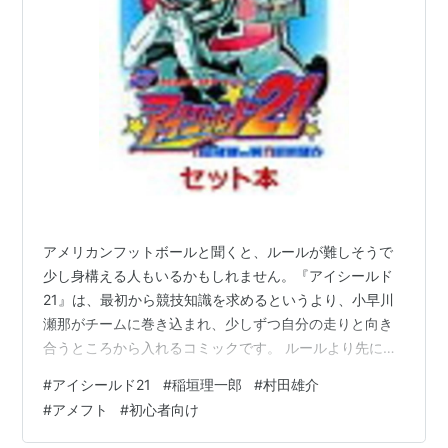
アメリカンフットボールと聞くと、ルールが難しそうで
少し身構える人もいるかもしれません。『アイシールド
21』は、最初から競技知識を求めるというより、小早川
瀬那がチームに巻き込まれ、少しずつ自分の走りと向き
合うところから入れるコミックです。 ルールより先に瀬
那を見る 読み始めで大事なのは、アメフトの細かいルー
#
アイシールド21
#
稲垣理一郎
#
村田雄介
ルを全部覚えることではありません。瀬那がどんな性格
#
アメフト
#
初心者向け
で、なぜ走る力を持っているのか、そしてその力がどう
チームに必要とされるのかを見ると、物語に入りやすく