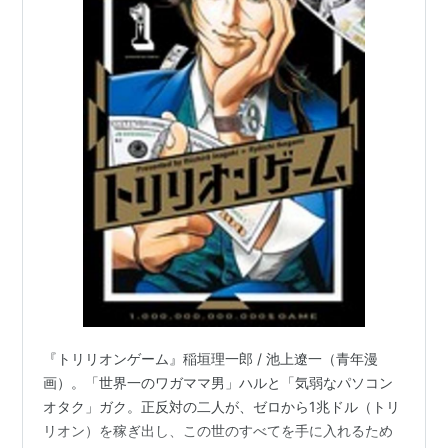
『トリリオンゲーム』稲垣理一郎 / 池上遼一（青年漫
画）。「世界一のワガママ男」ハルと「気弱なパソコン
オタク」ガク。正反対の二人が、ゼロから1兆ドル（トリ
リオン）を稼ぎ出し、この世のすべてを手に入れるため