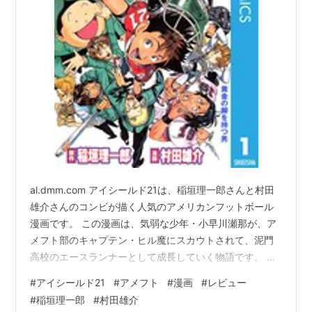
al.dmm.com アイシールド21は、稲垣理一郎さんと村田
雄介さんのコンビが描く人気のアメリカンフットボール
漫画です。 この漫画は、気弱な少年・小早川瀬那が、ア
メフト部のキャプテン・ヒル魔にスカウトされて、泥門
高校のエースランナーとして成長していく物語です。 瀬
那は、アイシールド21という謎のヘルメットをかぶっ
#
アイシールド21
#
アメフト
#
漫画
#
レビュー
て、敵チームを翻弄します。 しかし、彼の正体はやがて
#
稲垣理一郎
#
村田雄介
バレてしまい、様々なライバルたちとの激しい戦いに巻