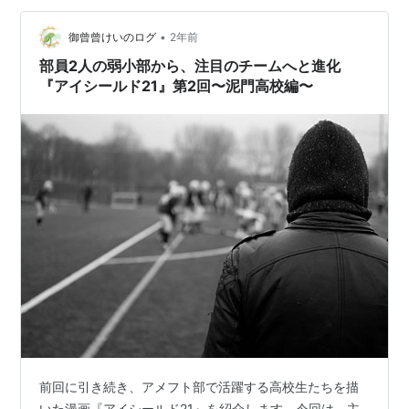
虚構のエースがいる“王城ホワイトナイツ” 主人公・セナ
のライバル・進清十郎の所属するのが“王城ホワイトナイ
•
御曾曾けいのログ
2年前
ツ”です。 進は…
部員2人の弱小部から、注目のチームへと進化
『アイシールド21』第2回〜泥門高校編〜
前回に引き続き、アメフト部で活躍する高校生たちを描
いた漫画『アイシールド21』を紹介します。今回は、主