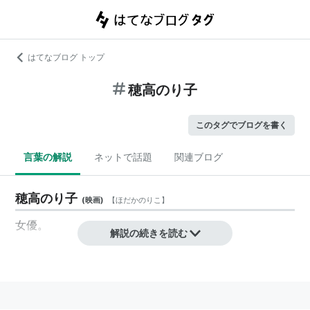
はてなブログ トップ
穂高のり子
このタグでブログを書く
言葉の解説
ネットで話題
関連ブログ
穂高のり子
(
映画
)
【
ほだかのりこ
】
女優
。
解説の続きを読む