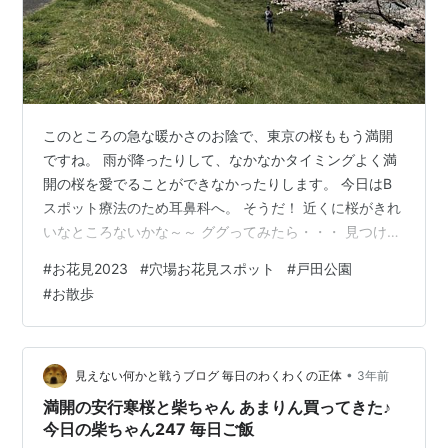
このところの急な暖かさのお陰で、東京の桜ももう満開
ですね。 雨が降ったりして、なかなかタイミングよく満
開の桜を愛でることができなかったりします。 今日はB
スポット療法のため耳鼻科へ。 そうだ！ 近くに桜がきれ
いなところないかな～～ ググってみたら・・・ 見つけま
した。 『戸田桜づつみ』 埼玉県戸田市 JR「戸田公園
#
お花見2023
#
穴場お花見スポット
#
戸田公園
駅」から徒歩で行けます。 （コミュニティバスもあり）
#
お散歩
荒川の堤防上に約１kmにわたって桜並木が連なっており
ます。 近くにはあのボートレース戸田があります。 都内
のお花見スポットとは異なり、人出もほどほどで・・・
ここは穴場のお花見スポットですね～ 満開の桜並木がと
•
見えない何かと戦うブログ 毎日のわくわくの正体
3年前
ってもキレイ。 しか…
満開の安行寒桜と柴ちゃん あまりん買ってきた♪
今日の柴ちゃん247 毎日ご飯