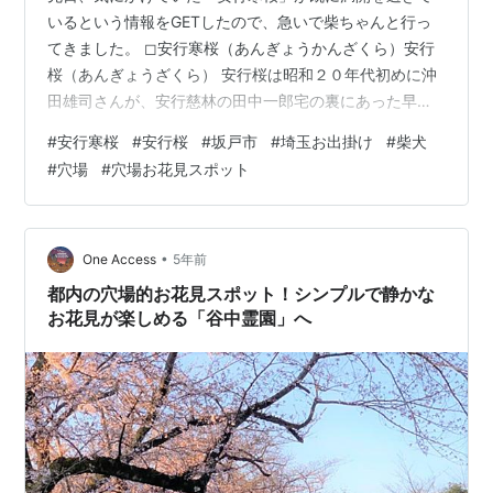
いるという情報をGETしたので、急いで柴ちゃんと行っ
てきました。 ◻安行寒桜（あんぎょうかんざくら）安行
桜（あんぎょうざくら） 安行桜は昭和２０年代初めに沖
田雄司さんが、安行慈林の田中一郎宅の裏にあった早咲
きの桜を元に、穂木や接ぎ木をして増やしていったも
#
安行寒桜
#
安行桜
#
坂戸市
#
埼玉お出掛け
#
柴犬
の。 埼玉県川口市の「安行」という場所から広まった。
#
穴場
#
穴場お花見スポット
＊現在でも、川口市の安行（地名）には道の駅「川口 あ
んぎょう」があり、川口緑化センター樹里安として【植
木の里あんぎょう】を守り続けています。 北浅羽桜堤公
園（坂戸市） ＊かなり遅い時間（午後5時）で小雨が降
•
One Access
5年前
りそうなお天気だったので写真が暗くな…
都内の穴場的お花見スポット！シンプルで静かな
お花見が楽しめる「谷中霊園」へ