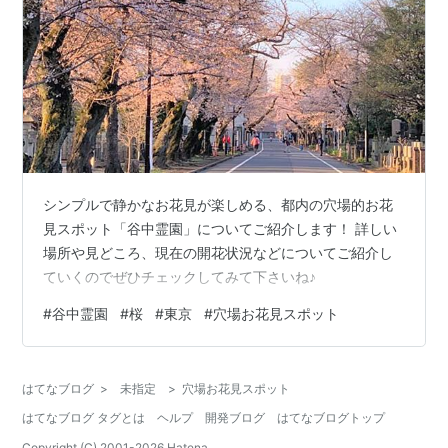
シンプルで静かなお花見が楽しめる、都内の穴場的お花
見スポット「谷中霊園」についてご紹介します！ 詳しい
場所や見どころ、現在の開花状況などについてご紹介し
ていくのでぜひチェックしてみて下さいね♪
#
谷中霊園
#
桜
#
東京
#
穴場お花見スポット
はてなブログ
>
未指定
>
穴場お花見スポット
はてなブログ タグとは
ヘルプ
開発ブログ
はてなブログトップ
Copyright (C) 2001-
2026
Hatena.