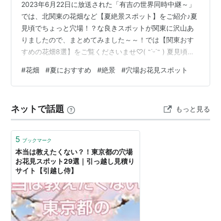
2023年6月22日に放送された「有吉の世界同時中継～」
では、北関東の花畑など【夏絶景スポット】をご紹介♪夏
見頃でちょっと穴場！？な良きスポットが関東に沢山あ
りましたので、まとめてみました～～！では【関東おす
すめの花畑8選】をご覧くださいませ♡( ˶˙ᵕ˙˶ ) 夏見頃の
花畑！関東おすすめの花畑は？ 雨引観音（紫陽花） 那須
#
花畑
#
夏におすすめ
#
絶景
#
穴場お花見スポット
高原（ケイトウ） 宝徳寺（床もみじ） 美の山公園（紫陽
花） 尾瀬国立公園（ニッコウキスゲ） 深谷グリーンハウ
ス（深谷ゆり） 霞ケ浦（ハス） 国営武蔵丘陵森林公園
ネットで話題
もっと見る
（コリウス） 【夏見頃の花畑】関東おすすめの花畑まと
め 【夏見頃の花畑】お家で花のある暮らしを叶えるお花
屋さんとは…
5
ブックマーク
本当は教えたくない？！東京都の穴場
お花見スポット29選｜引っ越し見積り
サイト【引越し侍】