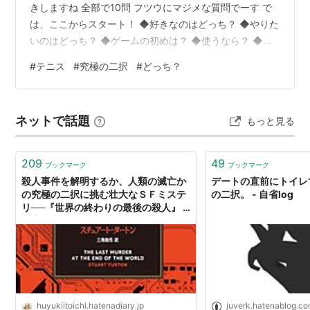
きしますね 全部で10問 フツウにマジメな質問でーす で
は、ここからスタート！ ◆好きなのはどっち？ ◆やりた
いのはどっち？ ◆ゲームの初めは？ ◆使うなら？ ◆楽
しいのはどっち？ ◆理想のプレースタイルは？ ◆得意な
#
テニス
#
究極の二択
#
どっち？
のは？ ◆苦手なのは？ ◆ラケットを選ぶなら？ ◆テニ
スの服装は？ 意外と簡単な選択でしたよね どっちが多数
かなぁー き、気になります
ネットで話題
もっと見る
209
49
ブックマーク
ブックマーク
殺人事件を解明するか、人類の滅亡か
デートの直前にトイレ
の究極の二択に挑む壮大なＳＦミステ
の二択。 - 自省log
リ──『世界の終わりの最後の殺人』 -
基本読書
huyukiitoichi.hatenadiary.jp
juverk.hatenablog.c