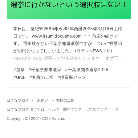
本日は、皇紀🎌2685年令和7年西暦2025年3月15日土曜
日です。 www.itsumidokusho.com ↑↑ 前回の続きで
す。 選択肢がない千葉県知事選挙ですが、ついに投票日
が明日となってしまいました。 (日テレNEWSより)
news.ntv.co.jp 頑張って消去法をしてみます。 まず下の
二人、こちらは頑張らなくてもすぐ消えます。 この二人
#
選挙
#
千葉県知事選挙
#
千葉県知事選挙2025
に文字数と時間を割きたくないので詳しくは書きません
#
Grok
#
究極の二択
#
投票率アップ
が「法律に触れなければ何をやってもいい」というよう
な考えが無理です。 (参政党を支持している人は色々見て
きたから分かると思います)例え法律的にはセーフでも、
はてなブログ
>
未指定
>
究極の二択
人間的にはアウトです。まあ、左下の方…
はてなブログ タグとは
ヘルプ
開発ブログ
はてなブログトップ
Copyright (C) 2001-
2026
Hatena.