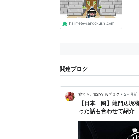
hajimete-sangokushi.com
関連ブログ
•
寝ても、覚めてもブログ
2ヶ月前
【日本三國】龍門辺境
った話も合わせて紹介