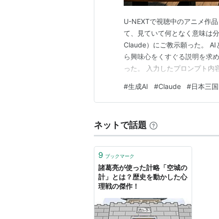
U-NEXTで視聴中のアニメ
て、見ていて何となく意味は分
Claude）にご教示願った。
ら興味心をくすぐる説明を求
った。 入力したプロンプト内
う古い戦史にて実践されたと
#
生成AI
#
Claude
#
日本三国
た。諸葛孔明や徳川家康が用
のことでした。事実であれば、
ネットで話題
9
ブックマーク
諸葛亮が使った計略「空城の
計」とは？歴史を動かした心
理戦の傑作！