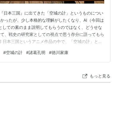
作品『日本三国』に出てきた「空城の計」というものについ
かったが、少し本格的な理解がしたくなり、AI（今回は
 AIとしての素のまま説明してもらうのではなく、どうせな
めて、戦史の研究家としての視点で思う存分に語ってもら
容 日本三国というアニメ作品の中で、「空城の計」とい
する計略？作戦？駆け引き？のようなものが登場しまし
#
空城の計
#
諸葛孔明
#
徳川家康
いたとのことで、追い込まれたが故の苦肉の策でもあると
事例の概要を…
もっと見る