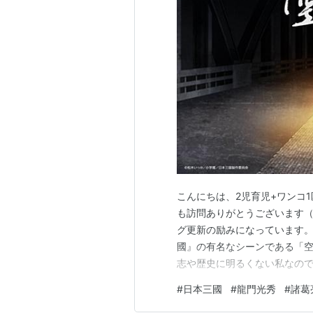
こんにちは、2児育児+ワンコ
も訪問ありがとうございます
グ更新の励みになっています。
國』の有名なシーンである「
志や歴史に明るくない私なの
す。 龍門辺境将軍が使った「
#
日本三國
#
龍門光秀
#
諸葛
諸葛亮孔明の有名エピソード 