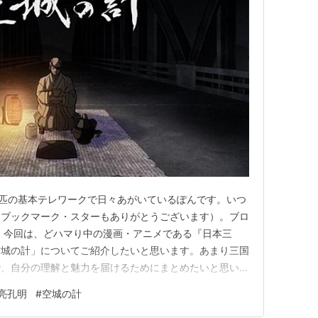
1匹の基本テレワークで日々あがいているぽんです。いつ
（ブックマーク・スターもありがとうございます）。ブロ
 今回は、どハマり中の漫画・アニメである『日本三
空城の計」についてご紹介したいと思います。あまり三国
で、自分の理解と魅力を届けるためにまとめたいと思いま
空城の計」とは？ そもそも「空城の計」とは？ 元ネタは
亮孔明
#
空城の計
『日本三國』での龍門光英の「空城の計」 なぜ龍門光英