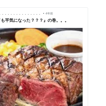
城の計」が今でも刺さ…
•
。。。。。。。。。。。。。。。
4年前
ても平気になった？？？』の巻。。。