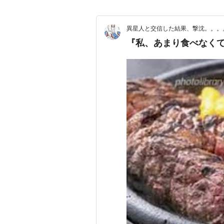
はこんなに人気なのか？ 「空
異星人と交信した結果、撃沈。。。
『私、あまり食べなく