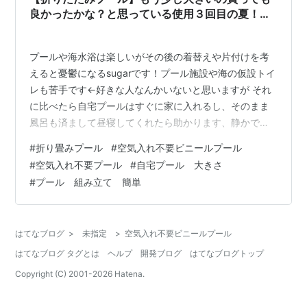
良かったかな？と思っている使用３回目の夏！準
備片付けは確かに楽ちん【空気入れ不要】
プールや海水浴は楽しいがその後の着替えや片付けを考
えると憂鬱になるsugarです！プール施設や海の仮設トイ
レも苦手です←好きな人なんかいないと思いますが それ
に比べたら自宅プールはすぐに家に入れるし、そのまま
風呂も済まして昼寝してくれたら助かります、静かで。
笑 折りたたみプールは収納も幅をとらないし、空気入れ
#
折り畳みプール
#
空気入れ不要ビニールプール
作業がないのでパッと準備できるのが嬉しい！小学2年生
#
空気入れ不要プール
#
自宅プール 大きさ
娘と年少息子2人で1.8M（1〜3人用）を使用していま
#
プール 組み立て 簡単
す！今年で３年目の使用ですが、暑い倉庫から出して穴
あきもなく使用できました！ 毎回の水替えを考えたらあ
まり大きいプールだと水がもったいないという理由でこ
はてなブログ
>
未指定
>
空気入れ不要ビニールプール
のくらいのサイズにしたのですが、…
はてなブログ タグとは
ヘルプ
開発ブログ
はてなブログトップ
Copyright (C) 2001-
2026
Hatena.