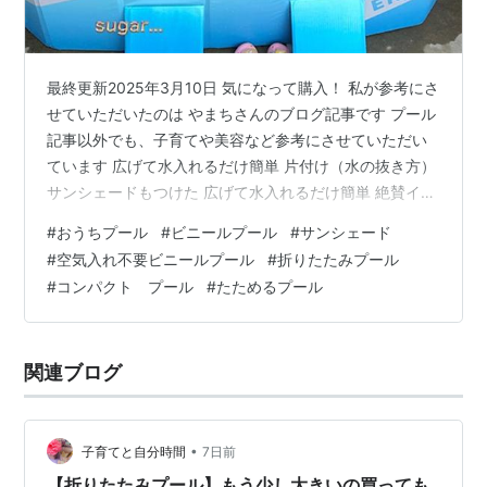
最終更新2025年3月10日 気になって購入！ 私が参考にさ
せていただいたのは やまちさんのブログ記事です プール
記事以外でも、子育てや美容など参考にさせていただい
ています 広げて水入れるだけ簡単 片付け（水の抜き方）
サンシェードもつけた 広げて水入れるだけ簡単 絶賛イヤ
イヤ期の息子は最近ではお風呂も嫌がるので、プールも
#
おうちプール
#
ビニールプール
#
サンシェード
イヤイヤです 息子を少し入れてあげる気が、びしょ濡れ
#
空気入れ不要ビニールプール
#
折りたたみプール
になったパパです 諦めて娘とプールに入っていました 身
#
コンパクト プール
#
たためるプール
長180㎝のパパも一応入れました パパと入れて大喜びの
娘 片付け（水の抜き方） ※プール内3ヶ所開けると、側
面1ヶ所からまとめて水流れます 少し逆さに乾かして さ
関連ブログ
さっと拭…
•
子育てと自分時間
7日前
【折りたたみプール】もう少し大きいの買っても