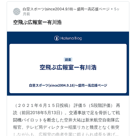
見ようかと迷っていた時 予告編を観たら少し記憶が蘇っ
•
白堊スポーツ(since2004.9.18)～盛岡一高応援ページ
5ヶ
たから リアタイで1話くらいは観ていたのかもしれない
月前
な・・と まあガッキーと…
空飛ぶ広報室ー有川浩
（２０２１年６月１５日投稿） 評価５（5段階評価） 再
読（前回2018年5月13日）。交通事故で足を骨折して戦
闘機パイロットを断念した空井大祐は新米航空自衛隊広
報官。テレビ局ディレクター稲葉リカと幾度となく衝突
しながらも、広報室の曲者先輩に鍛えられ成長を遂げ