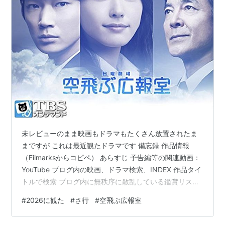
未レビューのまま映画もドラマもたくさん放置されたま
まですが これは最近観たドラマです 備忘録 作品情報
（Filmarksからコピペ） あらすじ 予告編等の関連動画：
YouTube ブログ内の映画、ドラマ検索、INDEX 作品タイ
トルで検索 ブログ内に無秩序に散乱している鑑賞リスト
たち 備忘録 33. 空飛ぶ広報室（D260502）（🇯🇵
#
2026に観た
#
さ行
#
空飛ぶ広報室
20123年） Netflixで鑑賞：5/1~2 11エピソード （46〜
68分） 感想： ときどきネタバレあり・・・要注意 何を