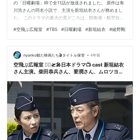
の「日曜劇場」枠で全11話が放送されました。 原作は有
川浩さんの同名小説で、主演を新垣結衣さんが務めまし
た。 このドラマの最大の見どころは、防衛省・航空自衛
隊の全面協力のもと、ブルーインパルスを含む航空自衛
#
空飛ぶ広報室
#
TBS
#
日曜劇場
#
新垣結衣
#
綾野剛
隊の“広報室”を舞台に描かれる点です。その取材や調整の
裏側だけでなく、組織と個人の狭間で葛藤しながらも成
長する登場人物たちに自然と引き込まれていきます。
•
（２）「空飛ぶ広報室」の簡単なあらすじ テレビ局の生
nyanko観た映画たち🎬️タイトル保管
4年前
活情報番組ディレクター、稲葉リカ（新垣結衣さん）
空飛ぶ広報室 👨‍✈️🛫🎤日本ドラマ📺 cast 新垣結衣
は、かつて報道局で熱意から来…
さん主演。柴田恭兵さん、要潤さん、ムロツヨシ
さん、水野真紀さん出演。