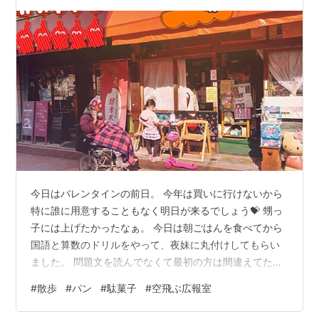
今日はバレンタインの前日。 今年は買いに行けないから
特に誰に用意することもなく明日が来るでしょう💝 甥っ
子には上げたかったなぁ。 今日は朝ごはんを食べてから
国語と算数のドリルをやって、夜妹に丸付けしてもらい
ました。 問題文を読んでなくて最初の方は間違えてたけ
ど「見直す」を覚えて後半は満点が続きました٩(๑´3｀
#
散歩
#
パン
#
駄菓子
#
空飛ぶ広報室
๑)۶ 明日も頑張ろー。 あと、今日間違い探しの本が届い
たからそれもやる📖 今日チョロっと見たら7個中5個しか