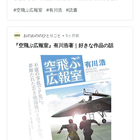
る。自衛隊オタク有川浩の傑作青春小説！ 大祐とリカの
#
空飛ぶ広報室
#
有川浩
#
読書
シーンもワクワクするが、比嘉一曹と片山一尉との関
係、残念な美人・柚木三佐と後輩・槇三佐の防衛大剣道
部時代からのエピソードも物語にいろどりを添えてくれ
•
ている。そして、なんと言っても出版を１年遅らせて追
おのおののひとりごと
5ヶ月前
加した最終章「あの日の松島」が涙をそそる。 最後に各
『空飛ぶ広報室』有川浩著｜好きな作品の話
隊の性質を表す標語を記しておくことにしま…