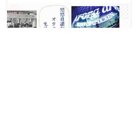
こんにちは、悠です。今回は、ドラマ『空飛ぶ広報室』
について。新垣結衣さん主演の、個人的に大好きなドラ
マです。お時間のある方はぜひ。 click.j-a-net.jp（『空
飛ぶ広報室』は、dTVで配信されています。現在、31日
間の無料お試し期間実施中。気になる方はぜひどう
ぞ。）空飛ぶ広報室 DVD-BOX [ 新垣結衣 ]空飛ぶ広報室
#
新垣結衣
#
綾野剛
#
空飛ぶ広報室
#
ドラマ
Blu-ray BOX 【Blu-ray】 [ 新垣結衣 ] はじめに 心に残る
#
有川浩
#
柴田恭兵
言葉の数々 リカと空井の恋模様 まとめ はじめに 個人的
には、結衣ちゃん(新垣結衣さん)出演のドラマの中でも、