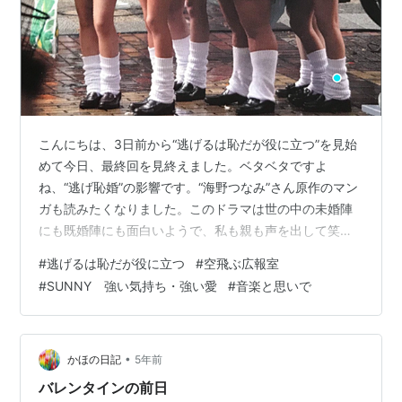
こんにちは、3日前から“逃げるは恥だが役に立つ”を見始
めて今日、最終回を見終えました。ベタベタですよ
ね、“逃げ恥婚”の影響です。“海野つなみ”さん原作のマン
ガも読みたくなりました。このドラマは世の中の未婚陣
にも既婚陣にも面白いようで、私も親も声を出して笑っ
ていました。私は星野源さんは歌手として好きでした
#
逃げるは恥だが役に立つ
#
空飛ぶ広報室
し、新垣結衣さんは“空飛ぶ広報室”でファンとなりまし
#
SUNNY 強い気持ち・強い愛
#
音楽と思いで
た。失礼ながらそれまではかわいい人と認識してました
がそれ以降かわいい女優さんと意識しました。 “逃げるは
恥だが役に立つ”も“空飛ぶ広報室”も胸キュンが炸裂して
ましたし、それぞれの取材歌に心をわしづかみにされま
•
かほの日記
5年前
した。特に“空飛ぶ広報室”の安室奈美…
バレンタインの前日