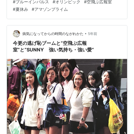
#
ブルーインパルス
#
オリンピック
#
空飛ぶ広報室
近のこときっかけは、ドラマ「空飛ぶ広報室」を見てで
#
夏休み
#
アマゾンプライム
す。 ブルーインパルスのニュース 最近みたドラマ「空飛
ぶ広報室」 こんなドラマ おわりに ブルーインパルスの
ニュース 東京の上空を飛ぶみたい。直前でないと詳細時
間がわからないので明日は、空を見上げるしかない
•
病気になってからの時間のながれかた
5年前
「SKY～」ブルーインパルスの飛…
今更の逃げ恥ブームと“空飛ぶ広報
室“と“SUNNY 強い気持ち・強い愛“