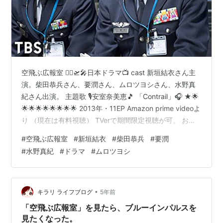
空飛ぶ広報室 👨‍✈️🛫🎤日本ドラマ📺 cast 新垣結衣さん主
演。柴田恭兵さん、要潤さん、ムロツヨシさん、水野真
紀さん出演。 主題歌 🎙安室奈美恵🎵 「Contrail」🎧 ★🌟
🌟🌟🌟🌟🌟🌟🌟🌟 2013年・11EP Amazon prime videoよ
り （現在は有料視聴） TVerで期間限定視聴が可。 お早
めにどうぞ ★🌟🌟🌟🌟🌟🌟🌟🌟🌟 新垣結衣さん演じるテ
#
空飛ぶ広報室
#
新垣結衣
#
柴田恭兵
#
要潤
レビディレクターと、元戦闘機パイロットのラブストー
#
水野真紀
#
ドラマ
#
ムロツヨシ
リー。人生に立ちはだかる障害に行き詰まっていた2人が
出会い、互いの存在に影響され新しい未来に向かって再
び飛び立つ姿が見れるドラマです。 原作は有川浩氏の小
説からドラマ化。 ★🌟🌟🌟…
•
キラリ ライフブログ
5年前
「空飛ぶ広報室」を見たら、ブルーインパルスを
見たくなった。