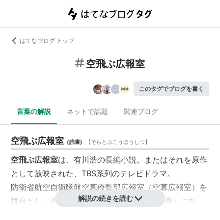
はてなブログ トップ
空飛ぶ広報室
このタグでブログを書く
言葉の解説
ネットで話題
関連ブログ
空飛ぶ広報室
(
読書
)
【
そらとぶこうほうしつ
】
空飛ぶ広報室
は、有川浩の長編小説。またはそれを原作
として放映された、TBS系列のテレビドラマ。
防衛省航空自衛隊航空幕僚監部広報室（空幕広報室）を
解説の続きを読む
舞台とし、不慮の事故でP免（パイロット罷免）にな
り、空幕広報室に異動してきた元戦闘機パイロットと、