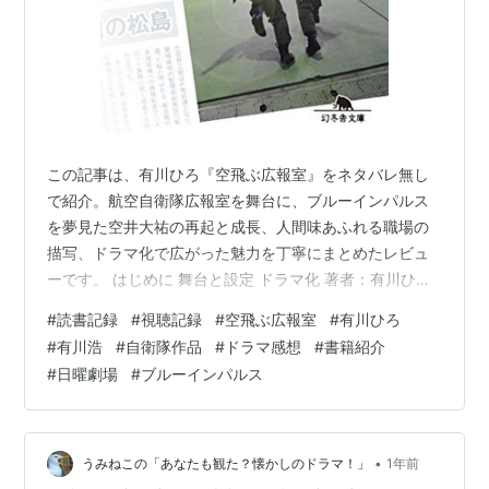
この記事は、有川ひろ『空飛ぶ広報室』をネタバレ無し
で紹介。航空自衛隊広報室を舞台に、ブルーインパルス
を夢見た空井大祐の再起と成長、人間味あふれる職場の
描写、ドラマ化で広がった魅力を丁寧にまとめたレビュ
ーです。 はじめに 舞台と設定 ドラマ化 著者：有川ひろ
（旧名：有川浩） 読書・視聴の感想 書籍情報 ドラマ情
#
読書記録
#
視聴記録
#
空飛ぶ広報室
#
有川ひろ
報 関連情報 以下のリンクにはアフィリエイトが含まれて
#
有川浩
#
自衛隊作品
#
ドラマ感想
#
書籍紹介
います。 はじめに テレビかなにかで書籍紹介されていた
#
日曜劇場
#
ブルーインパルス
のだろうか？ 購入履歴を見ると発売直後に購入してい
る。 そして、一気読みした記憶はある。 舞台と設定 航
空自衛隊の航空幕僚監部広報室を舞台に物語は進む。 ブ
ルーインパルスに憧れてパイ…
•
うみねこの「あなたも観た？懐かしのドラマ！」
1年前