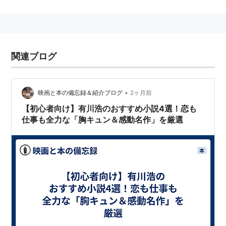
航空自衛隊を取材する元報道記者が、新たな夢に向かっ
て羽ばたく様子を描く。
小説
関連ブログ
2012年7月27日発売。
ドラマ
•
映画と本の備忘録＆紹介ブログ
2ヶ月前
2013年4月14日から6月23日にかけて、TBS系列の『日
【初心者向け】有川浩のおすすめ小説4選！恋も
仕事も全力な「胸キュン＆感動名作」を厳選
曜劇場』で放送されたテレビドラマ。主演は新垣結衣。
単行本
空飛ぶ広報室
作者:
有川浩
出版社/メーカー:
幻冬舎
発売日:
2012/07/27
メディア:
単行本