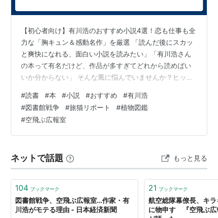
購入
: 4人
クリック
: 67回
この商品を含むブログ (105件) を見る
【初心者向け】有川浩のおすすめ小説4選！恋も仕事も全
力な「胸キュン＆感動名作」を厳選 「読んだ後にスカッ
と爽快になれる、面白い小説を読みたい」「有川浩さん
の本って有名だけど、作品が多すぎてどれから読めばい
いか分からない」 そんな風に悩んでいませんか？ヒット
メーカー・有川浩さん（現在は有川ひろ名義でも活動）
#
読書
#
本
#
小説
#
おすすめ
#
有川浩
の小説は、登場人物たちの瑞々しい感情変化と、テンポ
#
図書館戦争
#
旅猫リポート
#
植物図鑑
が良く一気に読める「圧倒的なエンタメ性」が最大の魅
#
空飛ぶ広報室
力です。恋愛、お仕事、ミリタリー、動物ものまでジャ
ンルが幅広く、老若男女問わず元気をもらえる名作ばか
りです。 この記事では、読者の皆様が迷わず最高の一冊
ネットで話題
もっと見る
に出会えるよう、実際に売られている本の中か…
104
21
ブックマーク
ブックマーク
図書館戦争、空飛ぶ広報室…作家・有
航空総隊幕僚長、キラ
川浩がモテる理由 - 日本経済新聞
に物申す 『空飛ぶ広