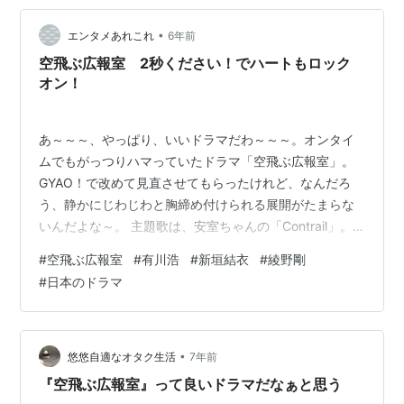
見つからなかった(^O^;) 勉強の後は、妹にお散歩に連れ
•
ていってもらいました。 今日は2軒のパン屋さん。 1軒は
エンタメあれこれ
6年前
行ったことあるお店で、もう1軒は初めてのお店。 パン屋
空飛ぶ広報室 2秒ください！でハートもロック
さんたくさ…
オン！
あ～～～、やっぱり、いいドラマだわ～～～。オンタイ
ムでもがっつりハマっていたドラマ「空飛ぶ広報室」。
GYAO！で改めて見直させてもらったけれど、なんだろ
う、静かにじわじわと胸締め付けられる展開がたまらな
いんだよな～。 主題歌は、安室ちゃんの「Contrail」。
清涼感と疾走感と力強さが感じられる、まさにドラマの
#
空飛ぶ広報室
#
有川浩
#
新垣結衣
#
綾野剛
イメージにぴったり曲。もうね、この歌がいい局面で挿
#
日本のドラマ
入されるんだわ！コレが！ 今GYAO！では1話と8話～最
終話までが配信されているんだけれど、やっぱ個人的マ
イベストシーンは、8話のラストの「2秒ください！」の
シーン。 いつもはなんだか間が抜けてて、空回りしちゃ
•
悠悠自適なオタク生活
7年前
ってる空井さんが、この時だけ…
『空飛ぶ広報室』って良いドラマだなぁと思う