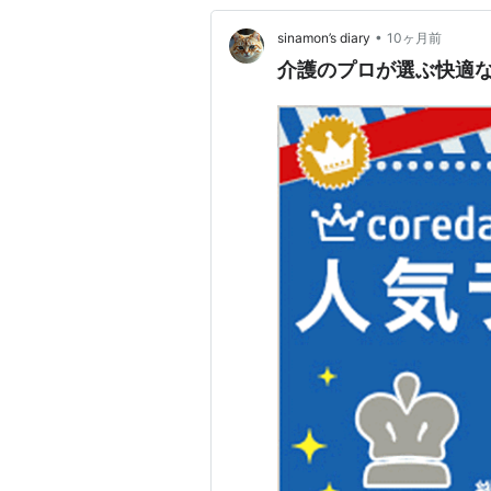
•
sinamon’s diary
10ヶ月前
介護のプロが選ぶ快適