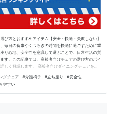
の選び方とおすすめアイテム【安全・快適・失敗しない】
は、毎日の食事やくつろぎの時間を快適に過ごすために重
や座り心地、安全性を意識して選ぶことで、日常生活の質
きます。この記事では、高齢者向けチェアの選び方のポイ
詳しく解説します。 高齢者向けダイニングチェアを選
ェアは、高齢者にとって立ち座りが難しかったり、長時
ングチェア
#
介護椅子
#
立ち座り
#
安全性
ることがあります。加齢による筋力や関節の衰えは、無理
ちやすい
え、転倒リスクを高めるこ…