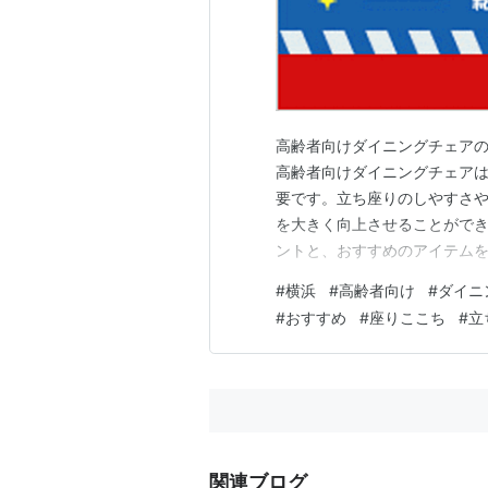
高齢者向けダイニングチェア
高齢者向けダイニングチェア
要です。立ち座りのしやすさ
を大きく向上させることがで
ントと、おすすめのアイテムを
ぶ理由 一般的なダイニングチ
#
横浜
#
高齢者向け
#
ダイニ
間座ると腰や膝に負担がかか
#
おすすめ
#
座りここち
#
立
な姿勢での動作を体に負担を与
関連ブログ