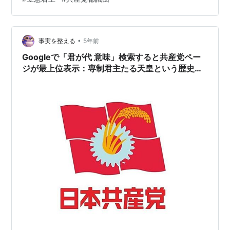
も立憲8から15で共産が18から19であるので勝ったとは
いえないであろう。ましてや、れいわ新選組など議席0で
ある。こんな結果、在野党全体から見れば負けに等し
い。 そもそも、都民ファーストなど所詮は自民党の下部
•
事実を整える
5年前
団体のようなものである。つまり、自…
Googleで「君が代 意味」検索すると共産党ペー
ジが最上位表示：専制君主たる天皇という歴史捏
造