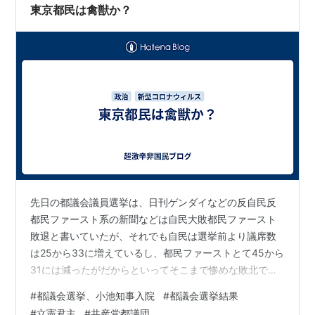
東京都民は禽獣か？
先日の都議会議員選挙は、日刊ゲンダイなどの反自民反
都民ファースト系の新聞などは自民大敗都民ファースト
敗退と書いていたが、それでも自民は選挙前より議席数
は25から33に増えているし、都民ファーストとて45から
31には減ったがだからといってそこまで惨めな敗北では
ない。 逆に、立憲民主党や共産党や躍進と書かれてお
#
都議会選挙、小池知事入院
#
都議会選挙結果
り、確かに前回よりは健闘したことは認めるが、それで
#
立憲君主
#
共産党都議団