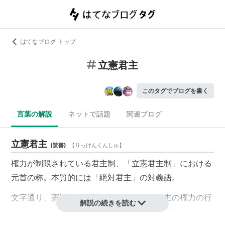
はてなブログ トップ
立憲君主
このタグでブログを書く
言葉の解説
ネットで話題
関連ブログ
立憲君主
(
読書
)
【
りっけんくんしゅ
】
権力が制限されている君主制、「立憲君主制」における
元首の称。本質的には「絶対君主」の対義語。
文字通り、憲法が存在してそれによって君主の権力の行
解説の続きを読む
使に制約が設けられていることが多いが、英国のように