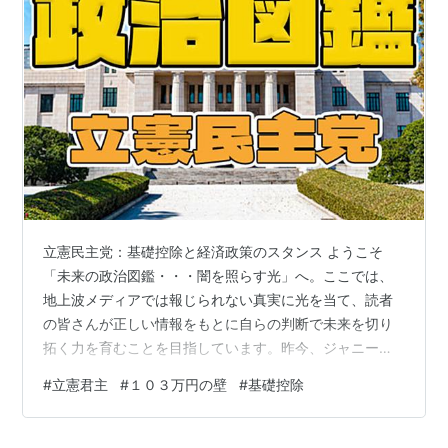
立憲民主党：基礎控除と経済政策のスタンス ようこそ
「未来の政治図鑑・・・闇を照らす光」へ。ここでは、
地上波メディアでは報じられない真実に光を当て、読者
の皆さんが正しい情報をもとに自らの判断で未来を切り
拓く力を育むことを目指しています。昨今、ジャニーズ
事務所の問題やフジテレビの揺らぎを見ても分かるよう
#
立憲君主
#
１０３万円の壁
#
基礎控除
に、メディアの信頼性が問われる時代に突入しました。
特にITリテラシーが低い世代にとっては、何を信じて良
いのか分からず、混乱することが多いのではないでしょ