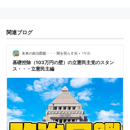
成文憲法を有さない場合もある。
いずれにせよ、実質的な最高権力は君主から議会へと移
っていることが多い。
明治憲法のように額面上は強力な権力を有する場合もあ
関連ブログ
るが、現代的には形式上の象徴的な権限を有するだけに
留まることがほとんどである。
•
未来の政治図鑑・・・闇を照らす光
1年前
基礎控除（103万円の壁）の立憲民主党のスタン
ス・・・立憲民主編