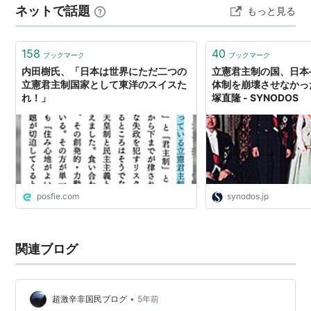
ネットで話題
もっと見る
うか。「未来の政治図鑑・・・闇を照らす光」は、夏の
参院選に向けて信頼性のある情報を提供し、政治や社会
問題について深掘りすることで、皆さんの理解と洞察…
158
40
ブックマーク
ブックマーク
内田樹氏、「日本は世界にただ二つの
立憲君主制の国、日本
立憲君主制国家として東洋のスイスた
体制を崩壊させなかった
れ！」
塚直隆 - SYNODOS
posfie.com
synodos.jp
関連ブログ
•
超激辛非国民ブログ
5年前