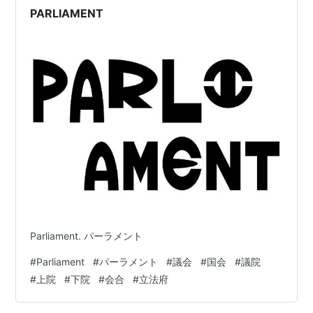
って成立する犯罪。…
PARLIAMENT
Parliament. パーラメント
#
Parliament
#
パーラメント
#
議会
#
国会
#
議院
#
上院
#
下院
#
会合
#
立法府