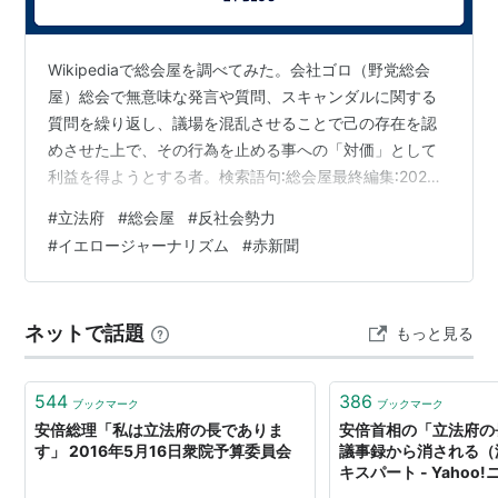
Wikipediaで総会屋を調べてみた。会社ゴロ（野党総会
屋）総会で無意味な発言や質問、スキャンダルに関する
質問を繰り返し、議場を混乱させることで己の存在を認
めさせた上で、その行為を止める事への「対価」として
利益を得ようとする者。検索語句∶総会屋最終編集∶2026
年5月18日（月）0625※マーカーは筆者による私には総
#
立法府
#
総会屋
#
反社会勢力
会屋と関わった経験などないため実態を過不足なく説明
#
イエロージャーナリズム
#
赤新聞
した文章かわからんけど、これと似た狼藉をよく見ませ
んか？某国の立法府で。反社会勢力（週刊誌の虚偽情報
赤新聞のイエロージャーナリズムやディープフェイクを
ネットで話題
もっと見る
根拠に政権与党の立法活動を妨害し、国政を混乱させる
ゴロ集団）と闘う某国首相が気の…
544
386
ブックマーク
ブックマーク
安倍総理「私は立法府の長でありま
安倍首相の「立法府の
す」 2016年5月16日衆院予算委員会
議事録から消される（渡
キスパート - Yahoo