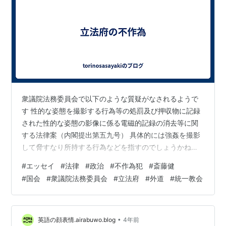
衆議院法務委員会で以下のような質疑がなされるようで
す 性的な姿態を撮影する行為等の処罰及び押収物に記録
された性的な姿態の影像に係る電磁的記録の消去等に関
する法律案（内閣提出第五九号） 具体的には強姦を撮影
して脅すなり所持する行為などを指すのでしょうかね？
女性の方や子を持つ親の方などはこの国の実態を知るた
#
エッセイ
#
法律
#
政治
#
不作為犯
#
斎藤健
めにも是非注視してほしいですね 興味のある方は以下の
#
国会
#
衆議院法務委員会
#
立法府
#
外道
#
統一教会
衆議院インターネット審議中継をクリック後斎藤健法務
大臣をクリックして法案趣旨説明をご覧になって下さい
いままで処罰できなかったのがふざけけんな！と言うよ
うな内容です www.shugiintv.go.jp 不作為犯 不作為によ
•
英語の顔表情.airabuwo.blog
4年前