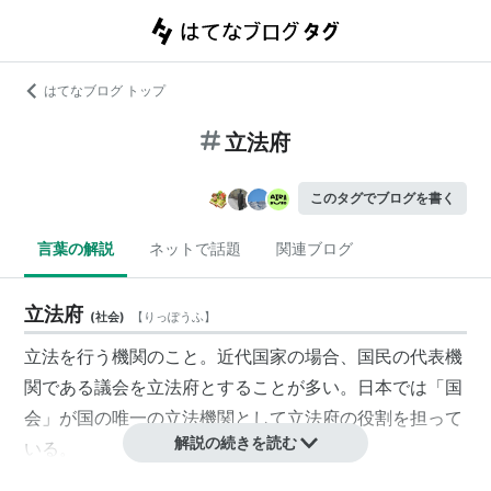
はてなブログ トップ
立法府
このタグでブログを書く
言葉の解説
ネットで話題
関連ブログ
立法府
(
社会
)
【
りっぽうふ
】
立法
を行う機関のこと。
近代国家
の場合、
国民
の代表機
関である
議会
を
立法府
とすることが多い。日本では「
国
会
」が国の唯一の
立法機関
として
立法府
の役割を担って
解説の続きを読む
いる。