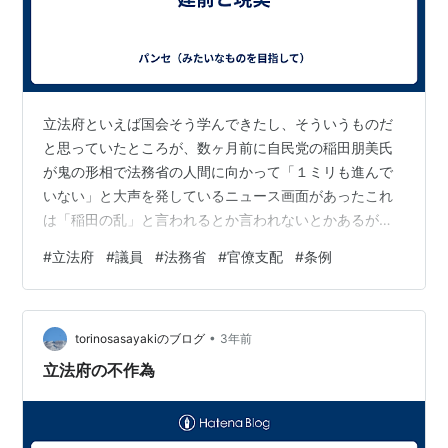
立法府といえば国会そう学んできたし、そういうものだ
と思っていたところが、数ヶ月前に自民党の稲田朋美氏
が鬼の形相で法務省の人間に向かって「１ミリも進んで
いない」と大声を発しているニュース画面があったこれ
は「稲田の乱」と言われるとか言われないとかあるが再
審法の変更に関する会議での出来事実は知人の中にこの
#
立法府
#
議員
#
法務省
#
官僚支配
#
条例
再審法の改正などをライフワークのように活動している
人がいて活動のきっかけとなった「狭山事件」について
の勉強会を彼は毎月開催しているその真面目さに驚くば
•
かりだが、せめてもの手助けにこうしたことに関心を持
torinosasayakiのブログ
3年前
たねば、、と思っていたこの稲田さんの剣幕を見てしば
立法府の不作為
らく経ったころ不意に、立法は国会議員の役割なのに、
…