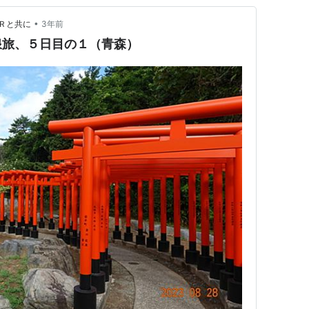
•
Ｒと共に
3年前
浪旅、５日目の１（青森）