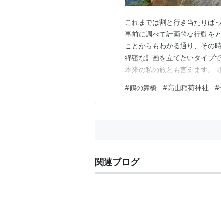
これまでは割と行き当たりば
事前に調べて計画的な行動を
ことからもわかる通り、その
綿密な計画を立てたいタイプ
本来の私の旅とも言えます。 
橋」で、五所川原の南西方向
#
鶴の舞橋
#
高山稲荷神社
#
めいけ）という、治水工事で
す。名前の通り、鶴が羽ばた
関連ブログ