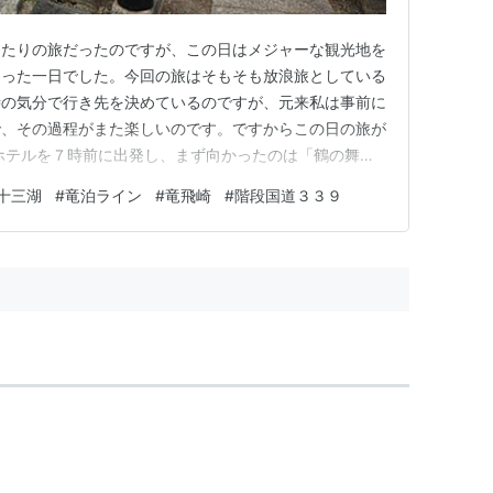
ったりの旅だったのですが、この日はメジャーな観光地を
とった一日でした。今回の旅はそもそも放浪旅としている
時の気分で行き先を決めているのですが、元来私は事前に
で、その過程がまた楽しいのです。ですからこの日の旅が
ホテルを７時前に出発し、まず向かったのは「鶴の舞
にある津軽富士見湖、別名廻堰大溜池（まわりぜきおおた
十三湖
#
竜泊ライン
#
竜飛崎
#
階段国道３３９
造成された人造湖に架かる、日本一長い木造のアーチ橋で
いているような優雅な橋で、朝８…