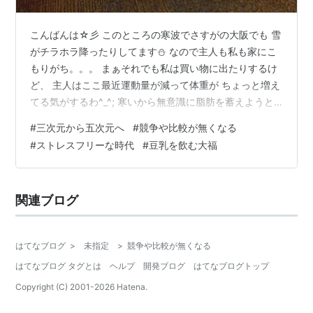
こんばんは☆彡 このところの寒波でさすがの大阪でも 雪
がチラホラ降ったりしてます⛄ なので主人も私も家にこ
もりがち。。。 まぁそれでも私は買い物に出たりするけ
ど、 主人はここ最近運動量が減って体重が ちょっと増え
てる気がするわ^_^; 寒いから無意識に脂肪を蓄えようと
してるのかな、 私もまた１キロくらい増えてた～(T_T)
#
三次元から五次元へ
#
競争や比較が無くなる
⁕≈⁕≈⁕≈⁕≈⁕≈⁕≈⁕≈⁕≈⁕≈⁕≈⁕≈⁕≈⁕≈⁕≈⁕≈⁕≈ 先日のオフ会
#
ストレスフリーな時代
#
豆乳を飲む大福
でしろくまさんもおっしゃってたけど、 今地球は三次元
から五次元に移行してて、 人は競争や比較をしなくなる
そうです✨ きっとストレスなんて無くなってるんだろう
関連ブログ
な(^^♪ 私の生きて来た時代は常に誰か…
はてなブログ
>
未指定
>
競争や比較が無くなる
はてなブログ タグとは
ヘルプ
開発ブログ
はてなブログトップ
Copyright (C) 2001-
2026
Hatena.