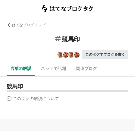
はてなブログ トップ
競馬印
このタグでブログを書く
言葉の解説
ネットで話題
関連ブログ
競馬印
このタグの解説について