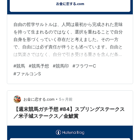
自由の哲学サルトルは、人間は最初から完成された意味
を持って生まれるのではなく、選択を重ねることで自分
自身を形づくっていく存在だと考えました。その一方
で、自由には必ず責任が伴うとも述べています。自由と
は気楽さではなく、自分で引き受ける重さを含んだ条件
だという見方です。 amzn.to フラワーカップ 中山芝
#
競馬
#
競馬予想
#
競馬印
#
フラワーC
1800mは、スタート直後に急坂があり、さらに1コーナー
#
ファルコンS
までが短いので、ただ速いだけの馬よりも「無理なく位
置を取って、勝負所から長く脚を使える馬」が強い舞台
です。極端な差し一辺倒より、4角で射程圏にいるタイプ
を重く見ます。 ポイントは「内寄りの枠」「好位の再現
•
お金に恋する.com
5ヶ月前
性」「急坂で脚が鈍らない持続力」で…
【週末競馬ガチ予想 #84】スプリングステークス
／米子城ステークス／金鯱賞