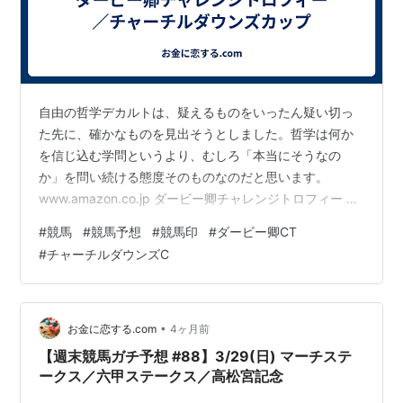
自由の哲学デカルトは、疑えるものをいったん疑い切っ
た先に、確かなものを見出そうとしました。哲学は何か
を信じ込む学問というより、むしろ「本当にそうなの
か」を問い続ける態度そのものなのだと思います。
www.amazon.co.jp ダービー卿チャレンジトロフィー 中
山芝1600m外回りは、スタートから最初のコーナーまで
#
競馬
#
競馬予想
#
競馬印
#
ダービー卿CT
の距離がそこそこありつつ、最後は急坂と短めの直線が
#
チャーチルダウンズC
待つ条件です。外回りとはいえ、東京のような純粋な瞬
発力戦にはなりにくく、道中で脚を溜めつつも4角で勝負
圏にいられるかが重要になります。ハンデ重賞らしく、
人気馬が能力だけで押し切るより、コース適性と立ち回
•
お金に恋する.com
4ヶ月前
りの噛み合いが着順を動かしやす…
【週末競馬ガチ予想 #88】3/29(日) マーチステ
ークス／六甲ステークス／高松宮記念