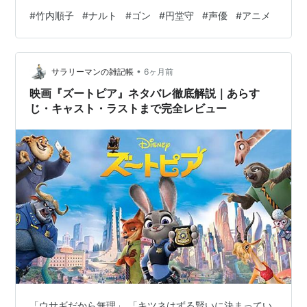
さんの持つ魔法のような力です。 『NARUTO -ナルト-』
#
竹内順子
#
ナルト
#
ゴン
#
円堂守
#
声優
#
アニメ
の主人公・うずまきナルト役を筆頭に、数々の名作で少
年たちの魂を演じてきた竹内さん。今回は、彼女が演じ
るキャラクターたちがなぜこれほどまでに愛されるの
•
か、その魅力と演じられた名キャラクターたちの生き様
サラリーマンの雑記帳
6ヶ月前
について、1,500文字を超えるボリュームで熱く語ってい
映画『ズートピア』ネタバレ徹底解説｜あらす
きます！ 1. 木ノ葉隠れの里の…
じ・キャスト・ラストまで完全レビュー
「ウサギだから無理」 「キツネはずる賢いに決まってい