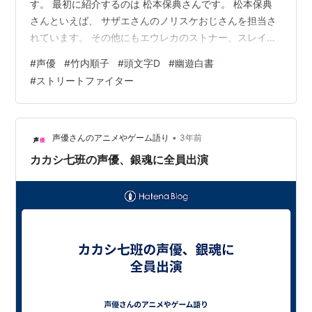
す。 最初に紹介するのは 松本保典さんです。 松本保典
さんといえば、 サザエさんのノリスケおじさんを担当さ
れています。 その他にもエウレカのストナー、スレイヤ
ーズのガウリイ＝ガブリエフ などを担当されています。
#
声優
#
竹内順子
#
頭文字D
#
幽遊白書
松本保典さんが担当したのは がんばれゴエモンシリーズ
#
ストリートファイター
のゴエモン、 イニDのステージ2から登場する秋山渉で
す！ ゴエモンはでろでろ以降の作品から声を担当されて
います。 松本保典さんはMFゴーストでも秋山渉を担当さ
れています。 ノリスケおじさんがゴエモンや秋山渉と声
•
声優さんのアニメやゲーム語り
3年前
が同じとは皆さん知って…
カカシ七班の声優、銀魂に全員出演