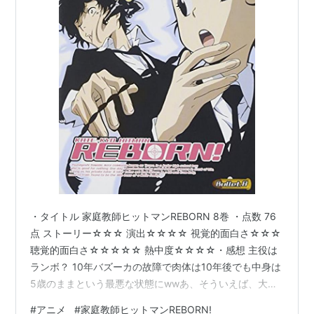
・タイトル 家庭教師ヒットマンREBORN 8巻 ・点数 76
点 ストーリー☆☆☆ 演出☆☆☆☆ 視覚的面白さ☆☆☆
聴覚的面白さ☆☆☆☆☆ 熱中度☆☆☆☆・感想 主役は
ランボ？ 10年バズーカの故障で肉体は10年後でも中身は
5歳のままという最悪な状態にwwあ、そういえば、大人
ランボは15歳だからツナより年下って前に言っちゃいま
#
アニメ
#
家庭教師ヒットマンREBORN!