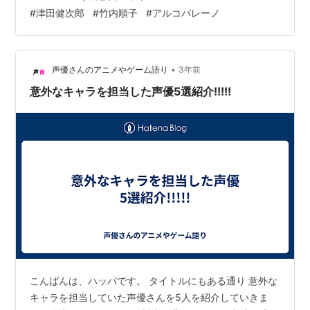
したが、ツナ達は中学生なので普通に大人ランボのが年
#
津田健次郎
#
竹内順子
#
アルコバレーノ
上でした。申し訳ないです。ツダケンさんの5歳ランボは
ただのアホだけど、竹内順子さんの大人ランボのクール
イケメンな感じが好きすぎるww それが分からんとは、
黒川さんもまだまだだね。同世代はガキだし、子供は蕁
•
声優さんのアニメやゲーム語り
3年前
麻疹出る程嫌いな…
意外なキャラを担当した声優5選紹介!!!!!
こんばんは、ハッパです。 タイトルにもある通り 意外な
キャラを担当していた声優さんを5人を紹介していきま