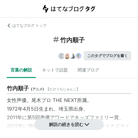
はてなブログ トップ
竹内順子
このタグでブログを書く
言葉の解説
ネットで話題
関連ブログ
竹内順子
(
アニメ
)
【
たけうちじゅんこ
】
女性声優。
尾木プロ THE NEXT
所属。
1972年4月5日生まれ、埼玉県出身。
2011年に第5回声優アワードでキッズファミリー賞、
解説の続きを読む
2012年に第6回声優アワードでシナジー賞（イナズマイ
レブンシリーズ）を受賞。