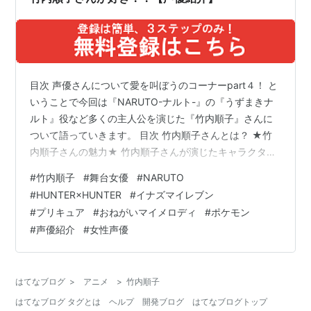
目次 声優さんについて愛を叫ぼうのコーナーpart４！ と
いうことで今回は『NARUTO-ナルト-』の『うずまきナ
ルト』役など多くの主人公を演じた『竹内順子』さんに
ついて語っていきます。 目次 竹内順子さんとは？ ★竹
内順子さんの魅力★ 竹内順子さんが演じたキャラクター
最後に 竹内順子さんとは？ 竹内順子(たけうちじゅんこ)
#
竹内順子
#
舞台女優
#
NARUTO
さんは、劇団BQ MAPおよび尾木プロ THE NEXTに所属
#
HUNTER×HUNTER
#
イナズマイレブン
している日本の声優、舞台女優になります。 埼玉県出身
#
プリキュア
#
おねがいマイメロディ
#
ポケモン
の４月５日生まれです。 数多くの少年主人公を演じてい
#
声優紹介
#
女性声優
る超絶有名な声優さんになります。 2011年に第5回声優
アワードにてキッズファミリー賞、2012年に第6回…
はてなブログ
>
アニメ
>
竹内順子
はてなブログ タグとは
ヘルプ
開発ブログ
はてなブログトップ