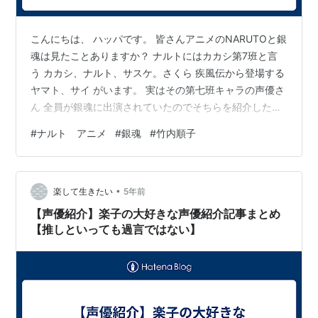
こんにちは、 ハッパです。 皆さんアニメのNARUTOと銀
魂は見たことありますか？ ナルトにはカカシ第7班と言
う カカシ、ナルト、サスケ。さくら 疾風伝から登場する
ヤマト、サイ がいます。 実はその第七班キャラの声優さ
ん 全員が銀魂に出演されていたのでそちらを紹介したい
と思います。 それでは早速行きましょう。 最初に紹介す
#
ナルト アニメ
#
銀魂
#
竹内順子
るのはナルトの声優の竹内順子さんです。 竹内順子さん
はアニメNARUTOの主人公ナルトの声で聞いたことがな
い人はいないのでは？と思います。 銀魂で担当されたの
•
は 「大五郎君」です。 最初は誰？この声？ というイメ
楽して生きたい
5年前
ージですが 途中からあ！ナルトやんって声になります。
【声優紹介】楽子の大好きな声優紹介記事まとめ
初登場の1…
【推しといっても過言ではない】