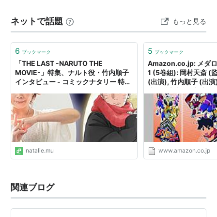
ト）
青年期では声変わりというこ…
BORUTO -NARUTO THE MOVIE-（うずまきナル
ネットで話題
もっと見る
ト）
デジモンアドベンチャー tri. （ゴマモン）
6
5
ブックマーク
ブックマーク
遊☆戯☆王 THE DARK SIDE OF DIMENSIONS（海
「THE LAST -NARUTO THE
Amazon.co.jp: メ
馬モクバ）
MOVIE-」特集、ナルト役・竹内順子
1 (5巻組): 岡村天斎 
インタビュー - コミックナタリー 特
(出演), 竹内順子 (出演
集・インタビュー
演), 坂本真綾 (出演), 
ゲーム
山崎樹範 (出演), 井関佳
亮太 (その他), 松竹徳幸
ストリートファイターZERO3（レインボー・ミカ）
DVD
サルゲッチュ3（サトル）
ラジアータ ストーリーズ（ジャック・ラッセル）
natalie.mu
www.amazon.co.jp
イナズマイレブンシリーズ（円堂守）
リスト::声優/た行
関連ブログ