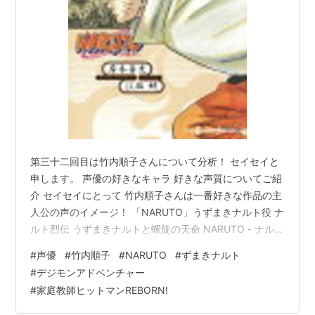
おねがいマイメロディシリーズ （クロミ、クルミ・
ヌイ）
家庭教師ヒットマンREBORN!（ランボ）
Yes! プリキュア5（夏木りん/キュアルージュ）
ウエルベールの物語（ティナ・ローター）
イナズマイレブン/イナズマイレブン GO（円堂守）
NARUTO-ナルト- SD ロック・リーの青春フルパワ
ー忍伝（うずまきナルト）
第三十二回目は竹内順子さんについて分析！ セイセイと
ポケットモンスター ジ・オリジン（レッド）
申します。 声優の好きなキャラ 好きな声質についてご紹
介 セイセイにとって 竹内順子さんは一番好きな作品の主
劇場アニメ
人公の声のイメージ！ 「NARUTO」うずまきナルト役 ナ
デジモンアドベンチャー ぼくらのウォーゲーム！
ルト烈伝 うずまきナルトと螺旋の天命 NARUTO - ナルト
（ゴマモン）
- （JUMP jBOOKS NARUTO-ナルトー 烈伝シリーズ） [
#
声優
#
竹内順子
#
NARUTO
#
ずまきナルト
岸本 斉史 ]価格: 957 円楽天で詳細を見る ナルトの少年
ROAD TO NINJA -NARUTO THE MOVIE-（うずまき
#
デジモンアドベンチャー
期と青年期の演じ分けが素晴らしい！ 少年期から青年期
ナルト）
#
家庭教師ヒットマンREBORN!
の声変わりがスムーズだった印象があります。 少年期の
THE LAST -NARUTO THE MOVIE-（うずまきナル
声はキーが高く、がなり声のイメージがあったセイセイ