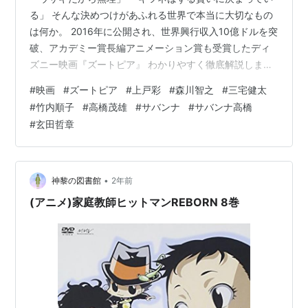
る」 そんな決めつけがあふれる世界で本当に大切なもの
は何か。 2016年に公開され、世界興行収入10億ドルを突
破、アカデミー賞長編アニメーション賞も受賞したディ
ズニー映画『ズートピア』 わかりやすく徹底解説しま
す。 ※本ページはネタバレを含みます。 ※本ページはプ
#
映画
#
ズートピア
#
上戸彩
#
森川智之
#
三宅健太
ロモーションが含まれています。 作品概要 主な出演者
#
竹内順子
#
高橋茂雄
#
サバンナ
#
サバンナ高橋
（声の出演） 全編あらすじ（ネタバレ） この作品が伝え
#
玄田哲章
たかったこと 総評 作品概要 タイトル 『ズートピア』原
題： Zootopia 公開日：日本：2016年4月23日 監督： バ
イロン・ハワード、リッチ・ムーア（共同監督：ジャレ
ド…
•
神黎の図書館
2年前
(アニメ)家庭教師ヒットマンREBORN 8巻