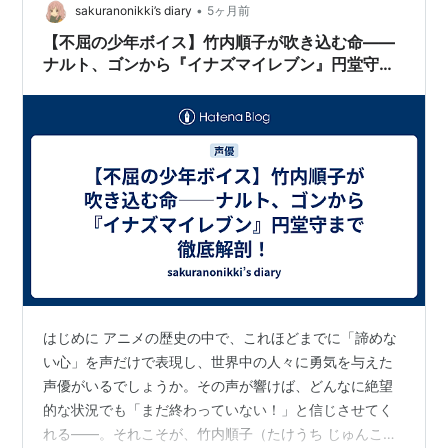
•
sakuranonikki’s diary
5ヶ月前
【不屈の少年ボイス】竹内順子が吹き込む命――
ナルト、ゴンから『イナズマイレブン』円堂守ま
で徹底解剖！
はじめに アニメの歴史の中で、これほどまでに「諦めな
い心」を声だけで表現し、世界中の人々に勇気を与えた
声優がいるでしょうか。その声が響けば、どんなに絶望
的な状況でも「まだ終わっていない！」と信じさせてく
れる――。それこそが、竹内順子（たけうち じゅんこ）