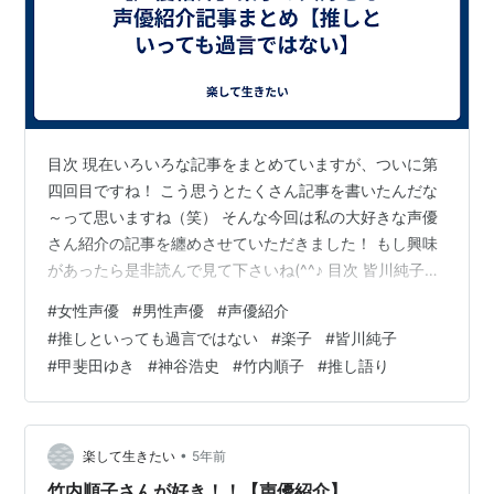
目次 現在いろいろな記事をまとめていますが、ついに第
四回目ですね！ こう思うとたくさん記事を書いたんだな
～って思いますね（笑） そんな今回は私の大好きな声優
さん紹介の記事を纏めさせていただきました！ もし興味
があったら是非読んで見て下さいね(^^♪ 目次 皆川純子さ
んが好き！！【声優紹介】 甲斐田ゆきさんが好き！！
#
女性声優
#
男性声優
#
声優紹介
【声優紹介】 緒方恵美さんが好き！！【声優紹介】 竹内
#
推しといっても過言ではない
#
楽子
#
皆川純子
順子さんが好き！！【声優紹介】 斎賀みつきさんが好
#
甲斐田ゆき
#
神谷浩史
#
竹内順子
#
推し語り
き！！【声優紹介】 神谷浩史さんは私の人生を狂わせた
【声優紹介】 最後に 皆川純子さんが好き！！【声優紹
介】 rakusiteikiru.hateblo.jp 甲斐田ゆきさんが好き…
•
楽して生きたい
5年前
竹内順子さんが好き！！【声優紹介】