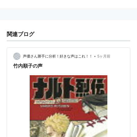
主な出演作品
TVアニメ
関連ブログ
夢のクレヨン王国（ストンストン）
発明BOYカニパン/超発明BOYカニパン （カニパン）
HUNTER×HUNTER（ゴン＝フリークス）
•
声優さん勝手に分析！好きな声はこれ！！
5ヶ月前
デジモンアドベンチャー（ゴマモン）
竹内順子の声
メダロット/メダロット魂 （メタビー）
遊☆戯☆王デュエルモンスターズ（海馬モクバ）
電脳冒険記ウェブダイバー（浅羽ナオキ、アナウン
サー）
キャプテン翼（平成版）（滝一、沢田タケシ）
デジモンフロンティア（神原拓也）
NARUTO-ナルト-/NARUTO-ナルト- 疾風伝（うずま
きナルト）