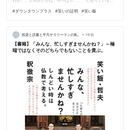
れが。。２回目とかは、やっぱり。。。と思っていまし
たが、 回を重ねるごとに、期待してしまう部分が、だん
#
ダウンタウンプラス
#
笑いの証明
#
笑い飯
だん大きくなってきて、 腹抱えて笑ってしまいました。
ほんま、面白かった！！笑い飯の漫才、最高！！笑い飯
の漫才天国~結成20+1周年記念ツアー~ [DVD]笑い飯
•
Amazon笑い飯の漫才天国～結成20＋1周年記念ツアー～
投資と読書と平凡サラリーマンの私。
1年前
[ 笑い飯 ]価格: 3344 円楽天で詳細を見る
【書籍】「みんな、忙しすぎませんかね？」～極
端ではなくそのどちらでもないことを貴ぶ。