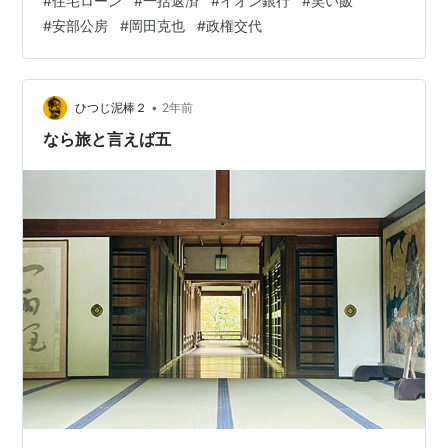
#
住宅ローン
#
一括返済
#
イオン銀行
#
笑い飯
ついて考えてみた。 早速、「一括返済」でググった。 手
#
安部公房
#
岡田克也
#
政権交代
数料がかかることが分かった。 金融機関によっては数万
円覚悟しないといけないこともあるらしい。 「カネ返す
ってんのになんで手数料がかかるんだ！踏み倒すなんて
言ってないだろうが！」と文句を言いたいところだが、
•
ひつじ泥棒２
2年前
グッと堪える。 スマホの前で大声出し…
なら旅と言えば五