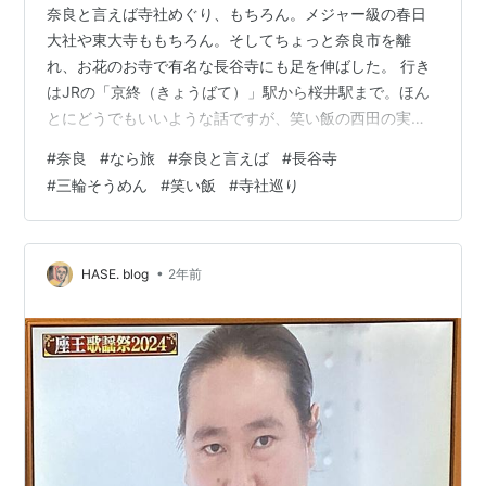
奈良と言えば寺社めぐり、もちろん。メジャー級の春日
大社や東大寺ももちろん。そしてちょっと奈良市を離
れ、お花のお寺で有名な長谷寺にも足を伸ばした。 行き
はJRの「京終（きょうばて）」駅から桜井駅まで。ほん
とにどうでもいいような話ですが、笑い飯の西田の実家
の最寄り駅が京終という話をしていたのを覚えていた。
#
奈良
#
なら旅
#
奈良と言えば
#
長谷寺
京の果て（終わり）で京終って生々しいネーミング。 京
#
三輪そうめん
#
笑い飯
#
寺社巡り
終には「北京終町」というバス停もある。もちろん「ぺ
きんおわりまち」ではなく、「きたきょうばてちょう」
と読む。 桜井の駅で降りると、そこはもう日本昔ばなし
のような山の中。ちなみに笑い飯の哲夫は桜井の出身。
•
HASE. blog
2年前
どうでもいいけれど。 桜井の駅から長谷寺まで…