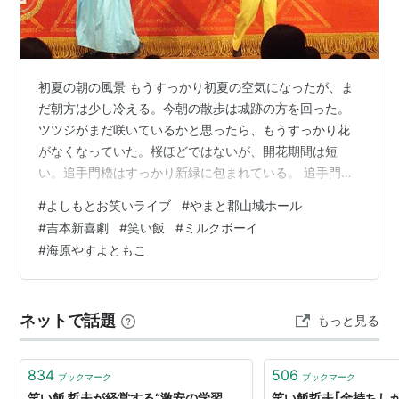
2005年 第5回M-1グランプリ決勝進出（2位）
・
・
・
初夏の朝の風景 もうすっかり初夏の空気になったが、ま
2010年 第10回M-1グランプリ決勝進出 (優勝)
だ朝方は少し冷える。今朝の散歩は城跡の方を回った。
ツツジがまだ咲いているかと思ったら、もうすっかり花
レギュラー
がなくなっていた。桜ほどではないが、開花期間は短
い。追手門櫓はすっかり新緑に包まれている。 追手門櫓
TBSラジオ 笑い飯のトランジスタラジオくん 毎週月
今日は、本丸跡の周りを、堀を隔ててぐるりと回ってい
曜27:00-28:00
#
よしもとお笑いライブ
#
やまと郡山城ホール
る散策路を歩いた。天守台の石垣がきれいに見える。こ
#
吉本新喜劇
#
笑い飯
#
ミルクボーイ
MBSラジオ ゴーゴーモンキーズ 毎週水曜23:45-
のコースを歩くと４０分くらい。いい運動になる。 天守
#
海原やすよともこ
25:00 （関西ローカル）
台を望む よしもとお笑いライブin大和郡山 今日は地元の
やまと郡山城ホールで、「よしもとお笑いライブin大和郡
NHK教育 スペイン語会話 毎週木、土曜日
山2026」というイベントがあったので家の者と見に行っ
ネットで話題
もっと見る
た。ほぼ満席だったが、早めにチ…
834
506
ブックマーク
ブックマーク
笑い飯 哲夫が経営する“激安の学習
笑い飯哲夫｢金持ちし