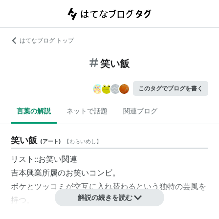
はてなブログ トップ
笑い飯
このタグでブログを書く
言葉の解説
ネットで話題
関連ブログ
笑い飯
(
アート
)
【
わらいめし
】
リスト::お笑い関連
吉本興業所属のお笑いコンビ。
ボケとツッコミが交互に入れ替わるという独特の芸風を
解説の続きを読む
持つ。