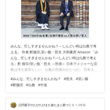
みんな、忙しすぎませんかね？～しんどい時は仏教で考
える。 作者:釈徹宗,笑い飯・哲夫 大和書房 Amazon 「み
んな、忙しすぎませんかね？―しんどい時は仏教で考え
る」釈 徹宗/笑い飯・哲夫 ＜所感＞ 日本でメジャーな宗
教は浄土真宗らしい。仏教の宗派のひとつだ。 日本人は
無神論者が多いと言われるけど、その理由のひとつはき
#
みんな、忙しすぎませんかね？
#
哲夫
#
笑い飯
っと生活に組み込まれて過ぎているからだろう。 神道が
#
釈徹宗
#
仏教
#
中道
まさにそれ。 神道は宗教の定義（例：経典がある）には
当てはまらないが日常生活にあまりに根づいている。 そ
れは宗教というよりも慣習とも言える。 そんな風土があ
る日本で仏教が根付いたのは納得がいく。 仏教の特徴の
•
凸凹親子のたびたびまた旅たまに家づくり
2年前