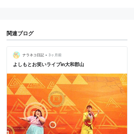
西田幸治
1974年5月28日奈良県奈良市出身。 （本名
同じ。向かって左（ヒゲの方））
哲夫
1974年12月25日奈良県桜井市出身。 （本名・中
西哲夫。向かって右）
関連ブログ
哲夫は「中西さん」と名字を言われることを何故か嫌が
る
•
ナラネコ日記
3ヶ月前
受賞歴
よしもとお笑いライブin大和郡山
2002年 第2回M-1グランプリ決勝進出（3位）
2003年 第24回ABCお笑い新人グランプリ優秀新人賞
2003年 第38回上方漫才大賞新人賞
2003年 第32回上方お笑い大賞新人賞
2003年 第3回M-1グランプリ決勝進出（2位）
2004年 第34回NHK上方漫才コンテスト最優秀賞
2004年 第2回MBS新世代漫才アワード優勝
2004年 第4回M-1グランプリ決勝進出（5位)