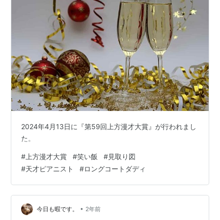
2024年4月13日に『第59回上方漫才大賞』が行われまし
た。
#
上方漫才大賞
#
笑い飯
#
見取り図
#
天才ピアニスト
#
ロングコートダディ
•
今日も暇です。
2年前