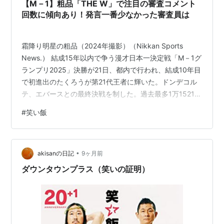
【M－1】粗品「THE W」で注目の審査コメント
回数に傾向あり！発言一番少なかった審査員は
霜降り明星の粗品（2024年撮影）（Nikkan Sports
News.） 結成15年以内で争う漫才日本一決定戦「M－1グ
ランプリ2025」決勝が21日、都内で行われ、結成10年目
で初進出のたくろうが第21代王者に輝いた。ドンデコル
テ、エバースとの最終決戦を制した。過去最多1万1521組
の頂点で賞金1000万円などを手にした。 【写真】ファー
#
笑い飯
ストラウンドでのコメント数で一番少なかった審査員 出
場コンビの漫才に注目が集まった一方で、審査員コメン
トにも注目が集まっていた。「M－1」の1週間前、13日
•
放送の日本テレビ系「女芸人No.1決定戦 THE W 2025」
akisanの日記
9ヶ月前
では霜降り明星の粗品（32）が長尺…
ダウンタウンプラス（笑いの証明）