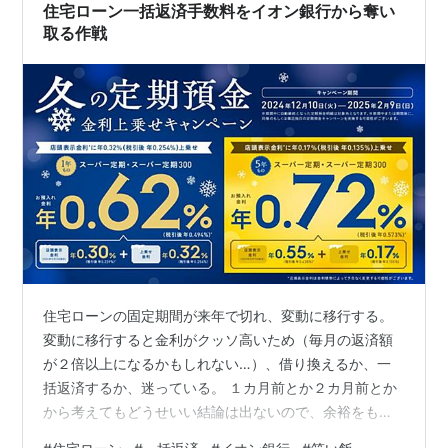
一つは幅があること…
住宅ローン一括返済手数料をイオン銀行から奪い
取る作戦
住宅ローンの固定期間が来年で切れ、変動に移行する。
変動に移行すると金利がクッソ高いため（毎月の返済額
が２倍以上になるかもしれない…）、借り換えるか、一
括返済するか、迷っている。 １カ月前とか２カ月前とか
から考えてもどうせいい結論は出ないので、余裕をもっ
て１年前から考えることにしたのだ。 今日は一括返済に