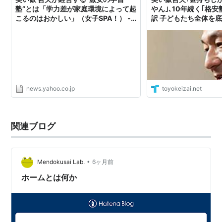
塾“とは「学力差が家庭環境によって起
やん｣､10年続く｢格
こるのはおかしい」（女子SPA！） -
訳 子どもたち全体を
Yahoo!ニュース
投資が必要
news.yahoo.co.jp
toyokeizai.net
関連ブログ
•
Mendokusai Lab.
6ヶ月前
ホームとは何か