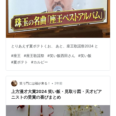
とりあえず夏ポテトくお、 あと、座王歌謡祭2024 と
#
座王
#
座王歌謡祭
#
笑い飯西田さん
#
笑い飯
#
夏ポテト
#
カルビー
•
笑う門には福が来る！
2年前
上方漫才大賞2024 笑い飯・見取り図・天才ピア
ニストの受賞の喜びまとめ