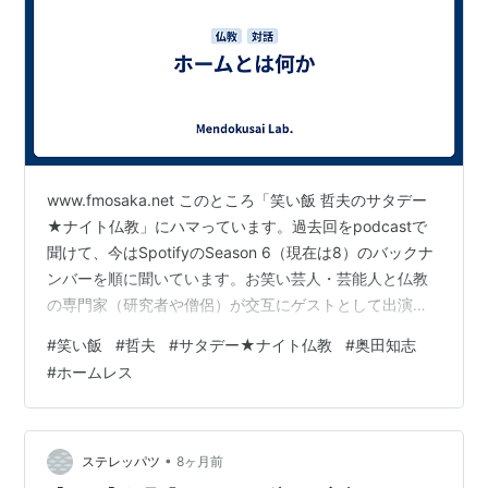
www.fmosaka.net このところ「笑い飯 哲夫のサタデー
★ナイト仏教」にハマっています。過去回をpodcastで
聞けて、今はSpotifyのSeason 6（現在は8）のバックナ
ンバーを順に聞いています。お笑い芸人・芸能人と仏教
の専門家（研究者や僧侶）が交互にゲストとして出演さ
れるのですが、2023年12月のゲストは、仏教ではなくキ
#
笑い飯
#
哲夫
#
サタデー★ナイト仏教
#
奥田知志
リスト教、「東八幡キリスト教会」の牧師・奥田知志さ
#
ホームレス
んでした。2023年12月は各回すごく学びが深くて、通り
一遍の教義ではなく、奥田さんが魂の言葉で話されてい
るのが印象的です。今日は奥田さんがゲストの回のう
ち、「神はどこにいらっしゃるのか」の回をご紹介しま
•
ステレッパツ
8ヶ月前
す…