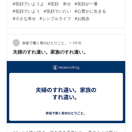
#
笑顔でいようよ
#
笑顔 幸せ
#
笑顔が一番
の方はこちらをご覧ください(^ ^) 「プロフィールとブロ
#
笑顔でいよう
#
笑顔でいたい
#
心豊かに生きる
グの紹介 - 人生で一度くらい」 ＊ 今日も仕事の合間に外
#
小さな幸せ
#
シンプルライフ
#
お散歩
の空気を吸いたいな〜、 空の下を歩きたいな〜と、いつ
ものようにお散歩に出ましたら、 振袖やスーツ姿の若い
人たちが歩いていて、 あ、今日は成人式だ！と気づきま
した。…
•
赤坂で働く母のひとりごと。
5年前
夫婦のすれ違い。家族のすれ違い。