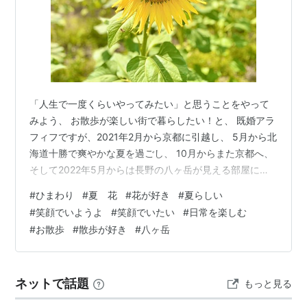
「人生で一度くらいやってみたい」と思うことをやって
みよう、 お散歩が楽しい街で暮らしたい！と、 既婚アラ
フィフですが、2021年2月から京都に引越し、 5月から北
海道十勝で爽やかな夏を過ごし、 10月からまた京都へ、
そして2022年5月からは長野の八ヶ岳が見える部屋に引
っ越し暮らしています。 住みたい場所に住み、毎日仕事
#
ひまわり
#
夏 花
#
花が好き
#
夏らしい
の合間にお散歩を楽しみながら 一人暮らしをしていま
#
笑顔でいようよ
#
笑顔でいたい
#
日常を楽しむ
す。 はじめましての方はこちらをご覧ください(^ ^) 「プ
#
お散歩
#
散歩が好き
#
八ヶ岳
ロフィールとブログの紹介 - 人生で一度くらい」 今日も
夏空が爽快な気持ちのいいお天気でした♪ 今日もいつもの
八ヶ岳の高原にお散歩に行ってきましたが、 いつもと違
ネットで話題
もっと見る
う道…