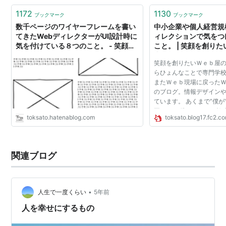
1172
1130
ブックマーク
ブックマーク
数千ページのワイヤーフレームを書い
中小企業や個人経営規
てきたWebディレクターがUI設計時に
ィレクションで気をつ
気を付けている８つのこと。 - 笑顔を
こと。 | 笑顔を創り
創りたいWebディレクターの日常
常
笑顔を創りたいＷｅｂ屋の
らひょんなことで専門学
またＷｅｂ現場に戻った
のブログ。情報デザイン
ています。 あくまで”僕が
要ですｗ 僕もまだまだ勉
toksato.hatenablog.com
toksato.blog17.fc2.c
正しいと思えるほど見極め
もあるだろう...
関連ブログ
•
人生で一度くらい
5年前
人を幸せにするもの