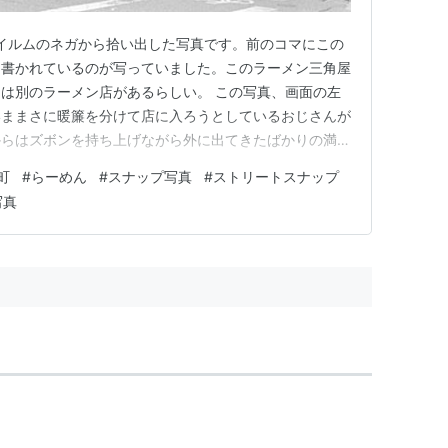
フイルムのネガから拾い出した写真です。前のコマにこの
と書かれているのが写っていました。このラーメン三角屋
は別のラーメン店があるらしい。 この写真、画面の左
いままさに暖簾を分けて店に入ろうとしているおじさんが
からはズボンを持ち上げながら外に出てきたばかりの満腹
画面の右端には車に乗り込もうとするおじさんがいて、お
町
#
らーめん
#
スナップ写真
#
ストリートスナップ
がまかれています。右の出入り口から店のおばちゃんでし
写真
おじさんを見送ったあとに…