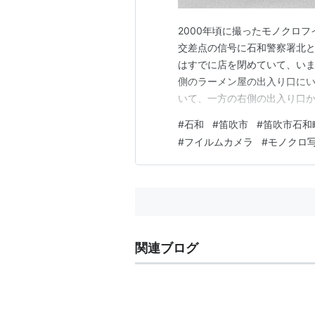
2000年頃に撮ったモノクロ
交差点の信号に石和警察署北
はすでに店を閉めていて、いま
側のラーメン屋の出入り口に
いて、一方の右側の出入り口
のおじさんがいます。さらに
#
石和
#
笛吹市
#
笛吹市石和
じさんの右足の膝下には包帯
#
フイルムカメラ
#
モノクロ
ょうか、顔をのぞかせている。
関連ブログ