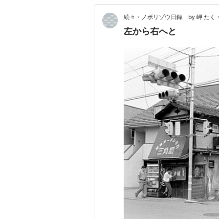
続々・ノボリゾウ日録 by 岬 たく
左から右へと