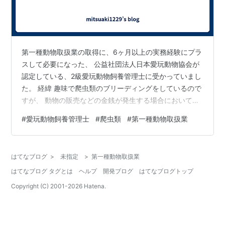
第一種動物取扱業の取得に、6ヶ月以上の実務経験にプラ
スして必要になった、 公益社団法人日本愛玩動物協会が
認定している、2級愛玩動物飼養管理士に受かっていまし
た。 経緯 趣味で爬虫類のブリーディングをしているので
すが、 動物の販売などの金銭が発生する場合において、
一部のジャンルを除き、第一種動物取扱業(以下 取扱業)
#
愛玩動物飼養管理士
#
爬虫類
#
第一種動物取扱業
が必要になります。 昔、まだ爬虫類が通販出来てた頃、
インターネット販売を主とした、ペットショップもどき
を5年程運営してたため、実務経験は満たしており、ま
はてなブログ
>
未指定
>
第一種動物取扱業
た、取扱業自体は持っているのですが、 去年、2020年6
はてなブログ タグとは
ヘルプ
開発ブログ
はてなブログトップ
月1日施行の改正動物愛護管理法により、動物取扱責任者
の取得要件に、実務経験以…
Copyright (C) 2001-
2026
Hatena.