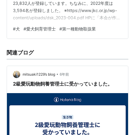
23,832人が登録しています。ちなみに、2022年度は
3,594名が登録しました。 ※https://www.jkc.or.jp/wp-
content/uploads/dsk_2023-004.pdf HPに「本会が作成
したテキストを使用した講習会を受講し、講習会に続い
#
犬
#
愛犬飼育管理士
#
第一種動物取扱業
て同日に行う筆記試験に合格した方のみに付与されま
す。」とあるように、1日で講習会を受け、試験に合格す
る必要があります。 合格率も8～9割と高い合格率となっ
関連ブログ
ています。全国で主要都市で開催されているため、日程
が合えば短…
•
mitsuaki1229’s blog
6年前
2級愛玩動物飼養管理士に受かっていました。