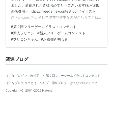
ました。受賞された皆様おめでとうございます(≧▽≦)b
画像引用元:https://freegame-contest.com/ イラスト
作:Pamgon さん そして現在開催中なのがこちらですね。
画像引用元:https://freegame-contest.com/ 作:ヒナセ さ
#
第２回フリーゲームイラストコンテスト
ん 第２回フリーゲームイラストコンテスト。今回も新人
#
新人フリコン
#
新人フリーゲームコンテスト
フリコンのマスコットキャラクター、フリコンちゃんを
#
フリコンちゃん
#
お絵描き初心者
描いて応募しました。 これです↓ いいか悪いかはさてお
き前回に比べいつもの自分の絵柄になったなという感想
です。 …
関連ブログ
はてなブログ
>
未指定
>
第２回フリーゲームイラストコンテスト
はてなブログ タグとは
ヘルプ
開発ブログ
はてなブログトップ
Copyright (C) 2001-
2026
Hatena.