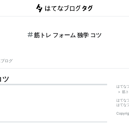
筋トレ フォーム 独学 コツ
連ブログ
コツ
はてな
>
筋ト
はてな
はてな
Copyrig