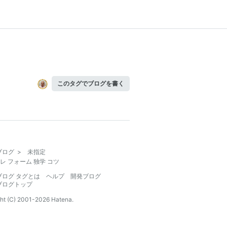
このタグでブログを書く
ブログ
>
未指定
レ フォーム 独学 コツ
ブログ タグとは
ヘルプ
開発ブログ
ブログトップ
ht (C) 2001-
2026
Hatena.