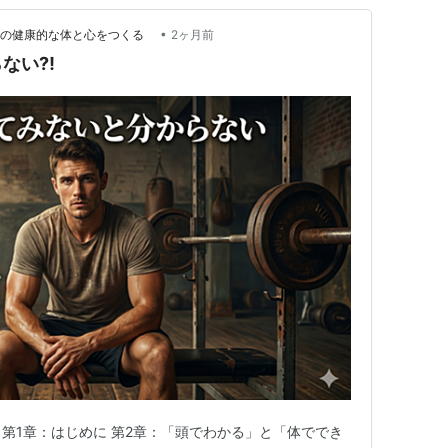
•
Life 理想の健康的な体と心をつくる
2ヶ月前
らない⁈
 第1章：はじめに 第2章：「頭でわかる」と「体ででき