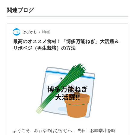
関連ブログ
•
はぴかじ
1年前
最高のオススメ食材！「博多万能ねぎ」大活躍＆
リボベジ（再生栽培）の方法
ようこそ、みぃゆのはぴかじへ。 先日、お味噌汁を時