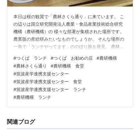
本日は桜の観賞で「農林さくら通り」に来ています。 こ
の辺りは国立研究開発法人農業・食品産業技術総合研究
機構（農研機構）の 様々な部署が集積された場所です。
農業版の産総研みたいなものでしょうか。 そんな場所の
一角で「ランチやってます」ののぼり旗を発見。 農林さ
くら通りに面して旗が設置してあったので目立ちます。
#
つくば ランチ
#
つくば お勧めの店
#
農研機構
農林水産省「農林水産技術会議事務局 筑波産学連携支援
#
農林さくら通り
#
農研機構 食堂
センター」内に食堂がある様です。 食堂は本館の建物の1
#
筑波産学連携支援センター
階にありました。 正面玄関を入って左奥が食堂。入口に
#
筑波産学連携支援センター 食堂
守衛さんいますが気にしないで入ってください。 メニュ
#
筑波産学連携支援センター ランチ
ーは日替わりの様ですね。今週と来週のメニューが貼っ
#
農研機構 ランチ
てありました。 2種類の定食、…
関連ブログ