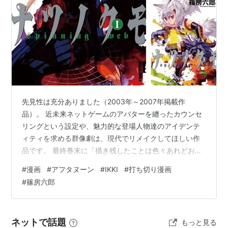
先見性は充分ありました（2003年～2007年掲載作
品）。 近未来ネットゲームのアバターを纏ったカウンセ
リングという設定や、魅力的な登場人物達のアイデンテ
ィティを求める群像劇は、現代でリメイクしてほしい作
品です。 最終巻末に「描き残したことは色々あれどお話
はひとまずここで終わります」と著者のメッセージがあ
#
漫画
#
アフタヌーン
#
IKKI
#
打ち切り漫画
ります。ひとまずってことは続きあると期待していた時
#
篠房六郎
期もありました、淡く。 今でも、くるみ（現実の家族ご
っこ）とリーゼ（ネット上の家族ごっこ）が交わる話の
続きを読みたいと思っています。 [まとめ買い] ナツノク
ネットで話題
もっと見る
モ（IKKI COMIX） 作者:篠房六郎 Amazon この漫画を読