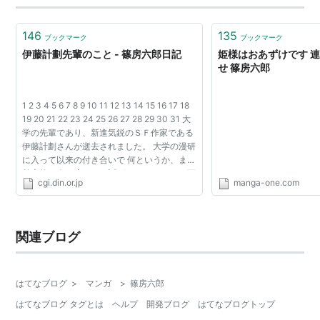
み返したのはこの…
146
135
ブックマーク
ブックマーク
伊藤計劃先輩のこと - 篠房六郎日記
姫様はおあずけです 
せ 篠房六郎
1 2 3 4 5 6 7 8 9 10 11 12 13 14 15 16 17 18
19 20 21 22 23 24 25 26 27 28 29 30 31 大
学の先輩であり、新進気鋭のＳＦ作家である
伊藤計劃さんが逝去されました。 大学の漫研
に入って以来の付き合いで 何というか、まあ
基本的に会う度にバカ話ばかりしてました 百
cgi.din.or.jp
manga-one.com
舌谷さんで、ツンデレの正式な病名を決める
のに色...
関連ブログ
はてなブログ
>
マンガ
>
篠房六郎
はてなブログ タグとは
ヘルプ
開発ブログ
はてなブログトップ