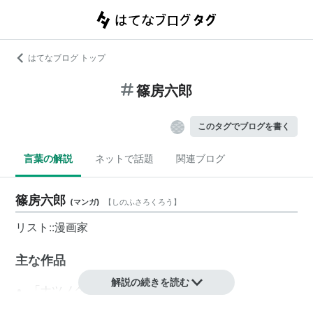
はてなブログ トップ
篠房六郎
このタグでブログを書く
言葉の解説
ネットで話題
関連ブログ
篠房六郎
(
マンガ
)
【
しのふさろくろう
】
リスト::漫画家
主な作品
解説の続きを読む
「ナツノクモ」
「空談師」