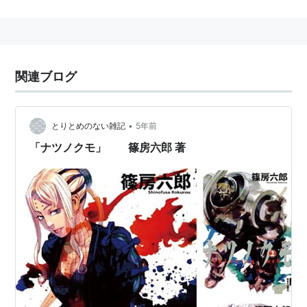
「家政婦が黙殺」
「こども生物兵器」
関連ブログ
•
とりとめのない雑記
5年前
「ナツノクモ」 篠房六郎 著