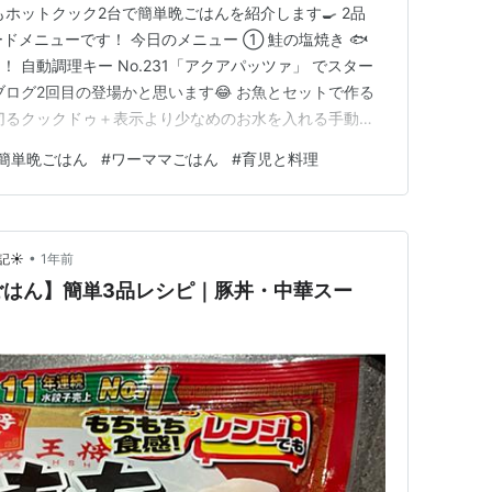
ホットクック2台で簡単晩ごはんを紹介します🍳 2品
ドメニューです！ 今日のメニュー ① 鮭の塩焼き 🐟
 自動調理キー No.231「アクアパッツァ」 でスター
も当ブログ2回目の登場かと思います😂 お魚とセットで作る
切るクックドゥ＋表示より少なめのお水を入れる手動調
い」→10分 バタバタ病院DAY🏥 この日はお姉ちゃんの
簡単晩ごはん
#
ワーママごはん
#
育児と料理
2人をお迎えしてからそのまま病院へ。 お姉ちゃんだけ
•
☀️
1年前
ごはん】簡単3品レシピ｜豚丼・中華スー