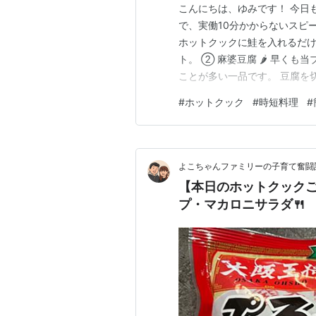
こんにちは、ゆみです！ 今日も
で、実働10分かからないスピー
ホットクックに鮭を入れるだけ！
ト。 ② 麻婆豆腐 🌶️ 早く
ことが多い一品です。 豆腐を
理 →「煮物を作る」→「まぜな
#
ホットクック
#
時短料理
#
咳が止まらず、 仕事終わりに
の症状ですが、見てく…
よこちゃんファミリーの子育て奮闘記
【本日のホットクック
プ・マカロニサラダ🍴