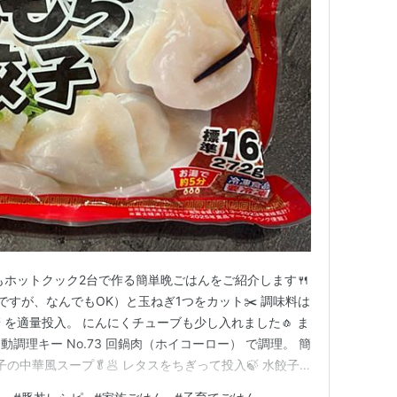
もホットクック2台で作る簡単晩ごはんをご紹介します🍴
ですが、なんでもOK）と玉ねぎ1つをカット✂️ 調味料は
を適量投入。 にんにくチューブも少し入れました🧄 ま
調理キー No.73 回鍋肉（ホイコーロー） で調理。 簡
の中華風スープ🥬🥟 レタスをちぎって投入🍃 水餃子
入れるだけでOKです🙌 水と、調味料は 鶏がらスープの素