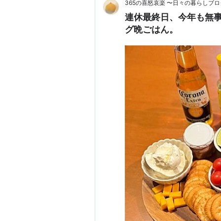
365の喜怒哀楽 〜日々の暮らしブロ
連休最終日、今年も無
グ晩ごはん。