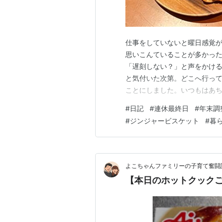
仕事をしていないと曜日感覚
思いこんていることが多かった
「遅刻しない？」と声をかけ
と気付いた次第。どこへ行っ
ことにしました。いつもはあ
やら忙しいらしくリビングに
#
日記
#
連休最終日
#
年末調
もはバタバタと家事をしてい
#
ジンジャービスケット
#
暮
キッチンに置いてある椅子に
よこちゃんファミリーの子育て奮闘記
【本日のホットクックご