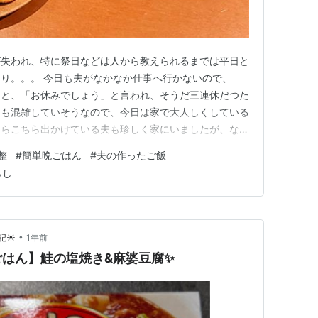
が失われ、特に祭日などは人から教えられるまでは平日と
り。。。 今日も夫がなかなか仕事へ行かないので、
ると、「お休みでしょう」と言われ、そうだ三連休だつた
ても混雑していそうなので、今日は家で大人しくしている
ちらこちら出かけている夫も珍しく家にいましたが、なに
陣取ってパソコンをカタカタ、朝からずっとお仕事。いつ
整
#
簡単晩ごはん
#
夫の作ったご飯
る時間も、邪魔をしてはいけないと静かにしていました。
らし
座り、お茶を淹れて頂き物のジン…
•
☀️
1年前
はん】鮭の塩焼き&麻婆豆腐✨