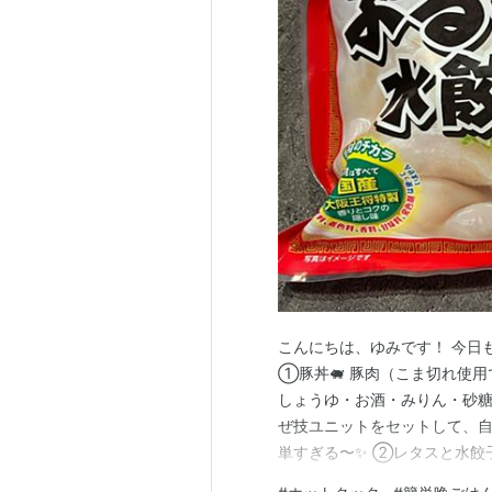
こんにちは、ゆみです！ 今日
①豚丼🐖 豚肉（こま切れ使用
しょうゆ・お酒・みりん・砂糖 
ぜ技ユニットをセットして、自動
単すぎる〜✨ ②レタスと水餃子
は 大阪王将の冷凍 を使用！ 