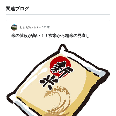
関連ブログ
•
ともだちパパ
1年前
米の値段が高い！！玄米から精米の見直し