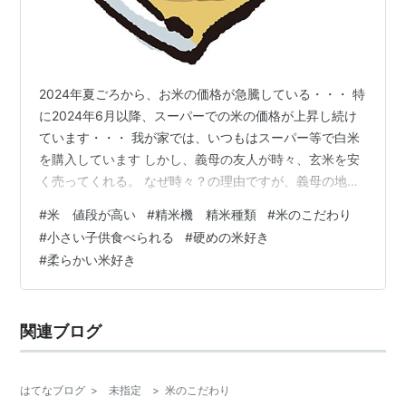
2024年夏ごろから、お米の価格が急騰している・・・ 特
に2024年6月以降、スーパーでの米の価格が上昇し続け
ています・・・ 我が家では、いつもはスーパー等で白米
を購入しています しかし、義母の友人が時々、玄米を安
く売ってくれる。 なぜ時々？の理由ですが、義母の地域
は僕が住んでいる所から遠いため家に遊びに来るときに
#
米 値段が高い
#
精米機 精米種類
#
米のこだわり
持ってきてくれるからだ。 玄米を精米にする時にいつも
#
小さい子供食べられる
#
硬めの米好き
僕は白米にしていました。いつも「面倒くさいな」と思
#
柔らかい米好き
いながら・・・ しかし何度かする内に気づいたのです。
持っていく時よりも、帰る時の方が重量が軽くなってい
る事に('Д')（当たり前ですよね・・・） そこで、我が家
関連ブログ
の玄米から精米の見直し…
はてなブログ
>
未指定
>
米のこだわり