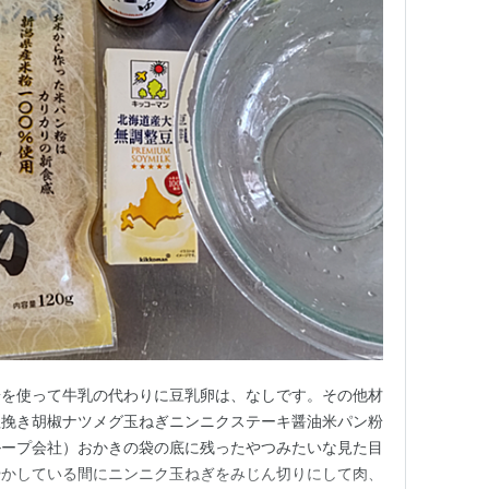
粉を使って牛乳の代わりに豆乳卵は、なしです。その他材
粗挽き胡椒ナツメグ玉ねぎニンニクステーキ醤油米パン粉
ループ会社）おかきの袋の底に残ったやつみたいな見た目
やかしている間にニンニク玉ねぎをみじん切りにして肉、