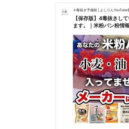
４毒抜き予備校 | よしりんYouTu
【保存版】4毒抜きし
ます。｜米粉パン粉情