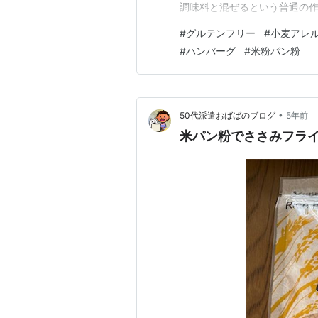
調味料と混ぜるという普通の作り
て冷蔵庫で寝かせておいた種
#
グルテンフリー
#
小麦アレ
キソースとニンニクチップをか
#
ハンバーグ
#
米粉パン粉
しろこっちの方がふわふわジュ
•
50代派遣おばばのブログ
5年前
米パン粉でささみフラ