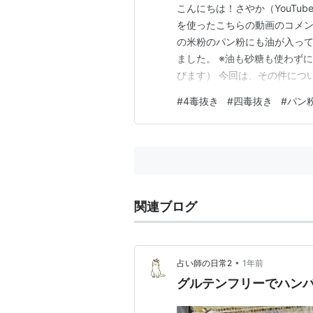
こんにちは！さやか（YouTu
を使ったこちらの動画のコメン
の米粉のパン粉にも油が入って
ました。 ※油も砂糖も使わずに
びます） 今回は、その件につ
報ではなく、メーカーに連絡し
#
4毒抜き
#
四毒抜き
#
パン
物油を排除した食事をしないと
りたい方 このような方はぜひ
関連ブログ
•
占い師の日常2
1年前
グルテンフリーでハン