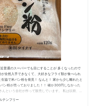
近普通のスーパーでも目にすることが 多くなったので
粉が全然入手できなくて、大好きなフライ類が食べられ
と生協で米パン粉を発見！ なんと！ 家から少し離れたと
パン粉が売っておりました！！ 確か300円しなかった
イさんという会社が作って販売しています。 私は以前、生
っていたのですが、生協だと４００円台だったかな、ちょ
ルテンフリー
ど オーケースーパーなら３００円しませんでした。 普