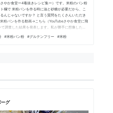
beさやか食堂ー4毒抜きレシピ集ー）です。米粉のパン粉
ト欄で 米粉パンを作る時に油と砂糖が必要だから、こ
るんじゃないですか？ と言う質問をたくさんいただき
米粉パンを作る動画→こちら（YouTubeさやか食堂に飛
いて調査した結果を発表します。私が勝手に想像した情
て問い合わせて得た情報なので、 病気を患っていて植
粉
#
米粉パン粉
#
グルテンフリー
#
米粉
いけない方 ふわふわした情報ではなく確実な情報が知
最後までご覧…
バーグ