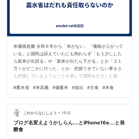
米価格急騰 令和６年から「米がない」「価格が上がって
いる」と国民は訴えていたにも拘わらず「もう少しした
ら新米が出回る」や「新米が出たら下がる」とか「２１
万ｔがどこかに行った」とか、把握できていない事をさ
も把握しているようなことを発して国民をだました責任
は、農水省さん誰も責任取らないの 「備蓄米を足りない
#
農水省
#
米高騰
#
備蓄米
#
放出
#
主食
#
米食
２１万ｔ放出すれば下がる」、でも下がらない。 今度
は、「精米に時間がかかる」「トラックが足りてな
い」、さて次の言い訳は？。 だいたい「備蓄米放出する
•
まえから市場の値段が下がれれば返却していただく」な
これからなにしよう
1年前
どの方針を発する、元々足りてない認識がない。 いや、
ブログ名変えようかしらん‥‥とiPhone16e‥‥と発
減反政策そのものが間違っていることを認めたくな…
酵食