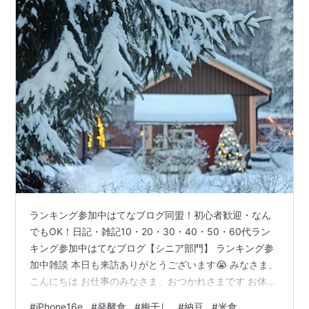
ランキング参加中はてなブログ同盟！初心者歓迎・なん
でもOK！日記・雑記10・20・30・40・50・60代ラン
キング参加中はてなブログ【シニア部門】 ランキング参
加中雑談 本日も来訪ありがとうございます😭 みなさま、
こんにちは お仕事のみなさま、おつかれさまです お休み
の方はいかがお過ごしでしたか うちの職場は順調に人が
#
iPhone16e
#
発酵食
#
梅干し
#
納豆
#
米食