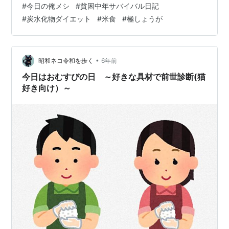
#
今日の俺メシ
#
貧困中年サバイバル日記
過ぎるっ･･！笑 願わくば･･ライブで観たかったうめじろ
#
炭水化物ダイエット
#
米食
#
極しょうが
うです･･･^^; さて、 写真はお相撲さんの「一食」のごは
んの展示ですが^^; 最近、すっごくごはん（米）を食べる
ようになったうめじろうです^^; ってか、必然的に米食べ
てるしかない･･といった感じです･･…
•
昭和ネコ令和を歩く
6年前
今日はおむすびの日 ～好きな具材で前世診断(猫
好き向け）～