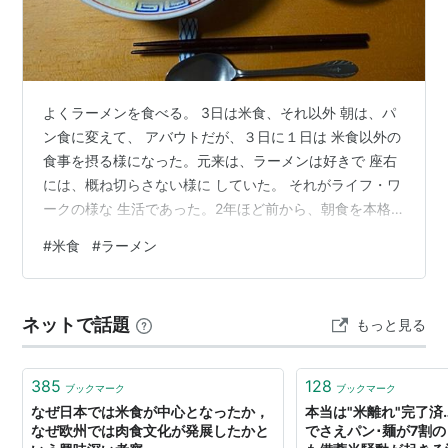
よくラーメンを食べる。 3日は米食、それ以外 朝は、パ
ン食に変えて、 アバウトだが、３日に１日は 米食以外の
食事を摂る様になった。元来は、ラーメンは好きで 座右
には、概ね切らさない様に していた。 それがライフ・ワ
ークの様な 生活であった。2年ほど前から、朝食を本格
的に 日本食からパン食に100％に移行 した事を覚えてい
#
米食
#
ラーメン
る。朝食も和食にすることは、触感、 リズムのうえで抵
抗が有った。 しかし馴れるに従い、ラーメンの 食べる回
数も増えていった。其の傾向が強くなったのは、この 2
ネットで話題
もっと見る
年前頃からである。不思議にも 今、考えてみれば、米の
値段が、 右上がりに高くなり始めたころから だと気が付
いた。現在はこ…
385
128
ブックマーク
ブックマーク
なぜ日本では米食が中心となったか，
本当は"米離れ"完了済
なぜ欧州では肉食文化が発展したかと
でさえパン･麺が7割の