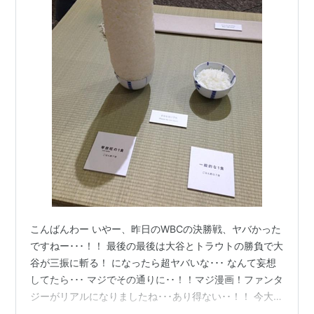
こんばんわー いやー、昨日のWBCの決勝戦、ヤバかった
ですねー･･･！！ 最後の最後は大谷とトラウトの勝負で大
谷が三振に斬る！ になったら超ヤバいな･･･ なんて妄想
してたら･･･ マジでその通りに･･！！マジ漫画！ファンタ
ジーがリアルになりましたね･･･あり得ない･･！！ 今大会
のWBC、大谷が象徴でしたねー 最後のスライダーが変態