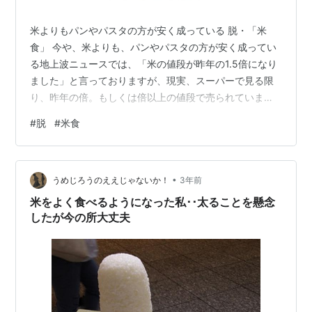
米よりもパンやパスタの方が安く成っている 脱・「米
食」 今や、米よりも、パンやパスタの方が安く成ってい
る地上波ニュースでは、「米の値段が昨年の1.5倍になり
ました」と言っておりますが、現実、スーパーで見る限
り、昨年の倍。もしくは倍以上の値段で売られていま
す。 「米高騰の原因は、不作だった昨年に加え、卸売業
#
脱
#
米食
者が農協を通さず、直接、米農家から農協よりも、高い
値段で買い付けて販売しているから」とし、「米の供給
量は充分ながら、この、米高騰は来年（令和７年 2025
•
年）一杯続くと見られています」とサラッと言われまし
うめじろうのええじゃないか！
3年前
た。（庶民の暮らしを守る「農協」を解体しようと考え
米をよく食べるようになった私･･太ることを懸念
ている小泉進次郎氏は、「郵政」を民営化し…
したが今の所大丈夫