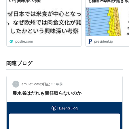
いう興味深い考察
も備蓄米騒動が起きる
長期の1960年代はま
たが､その後､急減
posfie.com
president.jp
関連ブログ
•
amulet-catの日記
1年前
農水省はだれも責任取らないのか