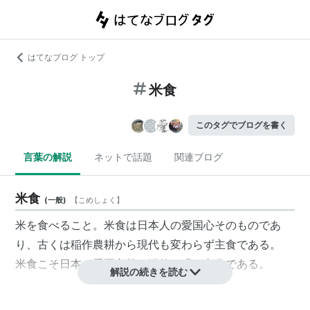
はてなブログ トップ
米食
このタグでブログを書く
言葉の解説
ネットで話題
関連ブログ
米食
(
一般
)
【
こめしょく
】
米を食べること。米食は日本人の愛国心そのものであ
り、古くは稲作農耕から現代も変わらず主食である。
米食こそ日本の愛国主義を端的に現す文化である。
解説の続きを読む