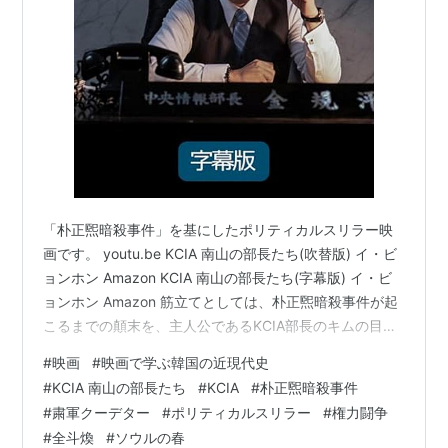
「朴正煕暗殺事件」を基にしたポリティカルスリラー映
画です。 youtu.be KCIA 南山の部長たち(吹替版) イ・ビ
ョンホン Amazon KCIA 南山の部長たち(字幕版) イ・ビ
ョンホン Amazon 筋立てとしては、朴正煕暗殺事件が起
こるまでの顛末を、主人公であるKCIA部長のキムの目を
通して描かれる。 主要登場人物は以下の通り ・キム：
#
映画
#
映画で学ぶ韓国の近現代史
KCIA部長 ・パク：韓国大統領 ・パク・ヨンガク（以下
#
KCIA 南山の部長たち
#
KCIA
#
朴正煕暗殺事件
まぎらわしいのでヨンガク）：元KCIA部長 ・クァク：大
#
粛軍クーデター
#
ポリティカルスリラー
#
権力闘争
統領警護室長 ここらへんを抑えておけばこの映画はわか
#
全斗煥
#
ソウルの春
ります。 で、まず冒頭キムがパクの宴会場に入り銃声が