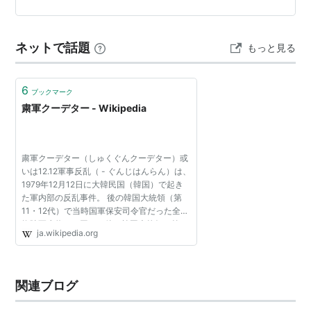
響き渡り、いったい何事かと観客は思…
ネットで話題
もっと見る
6
ブックマーク
粛軍クーデター - Wikipedia
粛軍クーデター（しゅくぐんクーデター）或
いは12.12軍事反乱（ - ぐんじはんらん）は、
1979年12月12日に大韓民国（韓国）で起き
た軍内部の反乱事件。 後の韓国大統領（第
11・12代）で当時国軍保安司令官だった全斗
煥陸軍少将と、同じく後の韓国大統領（第13
ja.wikipedia.org
代）で当時第9歩兵師団長だった盧泰愚陸軍
少将などを中心とし...
関連ブログ