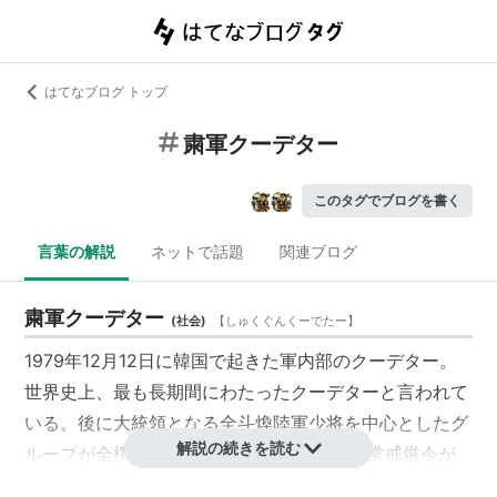
はてなブログ トップ
粛軍クーデター
このタグでブログを書く
言葉の解説
ネットで話題
関連ブログ
粛軍クーデター
(
社会
)
【
しゅくぐんくーでたー
】
1979年12月12日に韓国で起きた軍内部のクーデター。
世界史上、最も長期間にわたったクーデターと言われて
いる。後に大統領となる全斗煥陸軍少将を中心としたグ
解説の続きを読む
ループが全権掌握した。1980年には全国非常戒厳令が
出され、光州事件へと繋がっていった。