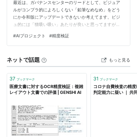
最近は、ガバナンスセンターのリードとして、ビジュア
ルがコンプラ的によろしくない「鉛筆なめなめ」をどう
にか令和版にアップデートできないか考えてます。ビジ
ュ的には「猫吸い吸い」あたりが良いと思ってますが、
いい案があればこっそり教えてください。 さて今回は
#
AIプロジェクト
#
精度検証
『Algomatic 初夏のアドベントカレンダー』と題して、
メンバーそれぞれが好きな技術を好きに語る会の3日目と
なります👏 アドカレを通して、Algomatic にはどんなメ
ネットで話題
もっと見る
ンバーがいるのか、エンジニアチームの空気感みたいな
ものを少しでも知っていただけたら幸いでございます。
前回の記事はこちら…
37
31
ブックマーク
ブックマーク
医療文書に対するOCR精度検証：複雑
コロナ自費検査の精度
レイアウト文書での評価 | GENSHI AI
判定能力に疑い ｜ 共