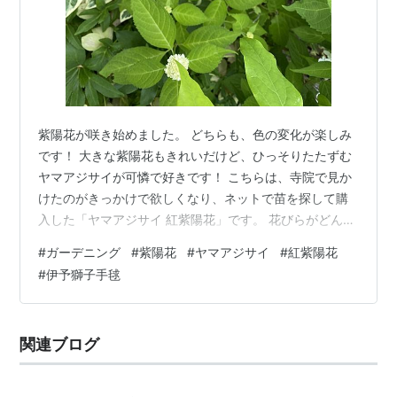
紫陽花が咲き始めました。 どちらも、色の変化が楽しみ
です！ 大きな紫陽花もきれいだけど、ひっそりたたずむ
ヤマアジサイが可憐で好きです！ こちらは、寺院で見か
けたのがきっかけで欲しくなり、ネットで苗を探して購
入した「ヤマアジサイ 紅紫陽花」です。 花びらがどんど
ん赤く変化して、しべの部分もかわっていくのがとって
#
ガーデニング
#
紫陽花
#
ヤマアジサイ
#
紅紫陽花
も可愛い。 今は、こんな感じ。 ヤマアジサイ 紅紫陽花
#
伊予獅子手毬
そして、こちらは、かなり昔、西武ドームで「国際バラ
とガーデニングショー」が開かれていた時に買った苗で
す。バラや素晴らしいガーデニングの展示がされてい
関連ブログ
て、とても参考になるのでほぼ毎年行っていました。 そ
こで、娘が私にとプレゼントしてくれ…