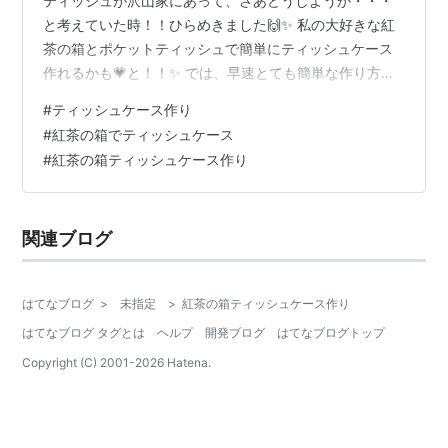
ティッシュが沢山家にあって、さあどうしようか・・・
と考えていた時！！ひらめきました🙌✨ 私の大好きな紅
茶の箱とポケットティッシュで簡単にティッシュケース
作れるかも💗と！！✨ では、早速とても簡単な作り方の
説明をさせていただきたいと思います😊♬ 用意するもの
#
ティッシュケース作り
・紅茶の箱 ・ポケットティッシュ ・ハサミ ・セロハン
#
紅茶の箱でティッシュケース
テープ 【目次】 紅茶の空き箱をハサミで切る ポケット
#
紅茶の箱ティッシュケース作り
ティッシュを工夫していれる 一か所セロハンテープを貼
って出来上がり✨ まとめ １.紅茶の空き箱をハサミで切る
まず紅茶の空き箱にこうしてハサミで長方形を作るよう
関連ブログ
に切ってみてください🙌…
はてなブログ
>
未指定
>
紅茶の箱ティッシュケース作り
はてなブログ タグとは
ヘルプ
開発ブログ
はてなブログトップ
Copyright (C) 2001-
2026
Hatena.